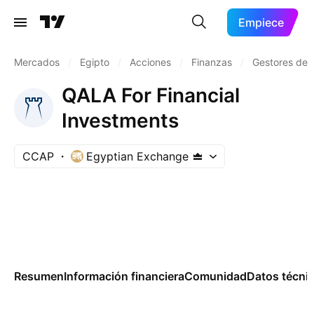
Empiece
Mercados
/
Egipto
/
Acciones
/
Finanzas
/
Gestores de 
QALA For Financial
Investments
CCAP
Egyptian Exchange
Resumen
Información financiera
Comunidad
Datos técni