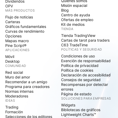
Quiénes somos
Dividendos
Misión espacial
OPV
Blog
MÁS PRODUCTOS
Centro de ayuda
Flujo de noticias
Ofertas de empleo
Carteras
Kit de medios
Gráficos fundamentales
TIENDA
Curvas de rendimiento
Tienda TradingView
Opciones
Cartas de tarot para traders
Mapas macro
C63 TradeTime
Pine Script®
POLÍTICAS Y SEGURIDAD
APLICACIONES
Condiciones de uso
Móvil
Exención de responsabilidad
Desktop
Política de privacidad
COMUNIDAD
Política de cookies
Red social
Declaración de accesibilidad
Muro del amor
Consejos de seguridad
Recomendar a un amigo
Recompensas por detectar
Programa para creadores
errores
Normas internas
Página de estado
Moderadores
SOLUCIONES PARA EMPRESAS
IDEAS
Widgets
Trading
Bibliotecas de gráficos
Formación
Lightweight Charts™
Selecciones de los editores