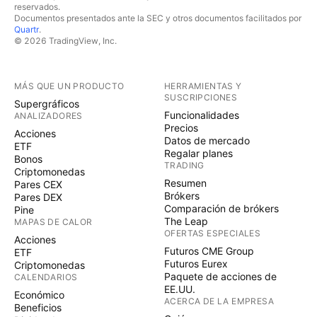
reservados.
Documentos presentados ante la SEC y otros documentos facilitados por
Quartr
.
© 2026 TradingView, Inc.
MÁS QUE UN PRODUCTO
HERRAMIENTAS Y
SUSCRIPCIONES
Supergráficos
Funcionalidades
ANALIZADORES
Precios
Acciones
Datos de mercado
ETF
Regalar planes
Bonos
TRADING
Criptomonedas
Resumen
Pares CEX
Brókers
Pares DEX
Comparación de brókers
Pine
The Leap
MAPAS DE CALOR
OFERTAS ESPECIALES
Acciones
Futuros CME Group
ETF
Futuros Eurex
Criptomonedas
Paquete de acciones de
CALENDARIOS
EE.UU.
Económico
ACERCA DE LA EMPRESA
Beneficios