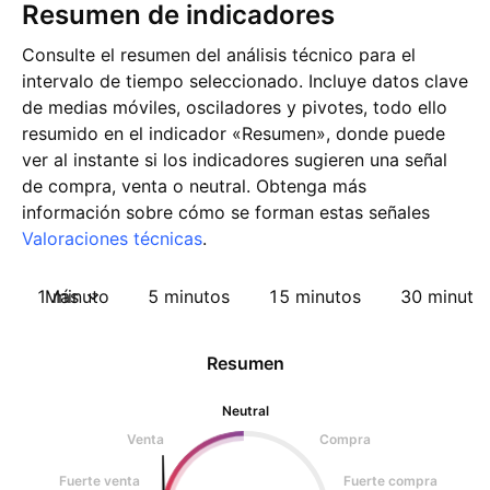
Resumen de indicadores
Consulte el resumen del análisis técnico para el
intervalo de tiempo seleccionado. Incluye datos clave
de medias móviles, osciladores y pivotes, todo ello
resumido en el indicador «Resumen», donde puede
ver al instante si los indicadores sugieren una señal
de compra, venta o neutral. Obtenga más
información sobre cómo se forman estas señales
Valoraciones técnicas
.
1 minuto
Más
5 minutos
15 minutos
30 minuto
Resumen
Neutral
Venta
Compra
Fuerte venta
Fuerte compra