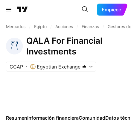
Empiece
Mercados
/
Egipto
/
Acciones
/
Finanzas
/
Gestores de 
QALA For Financial
Investments
CCAP
Egyptian Exchange
Resumen
Información financiera
Comunidad
Datos técni