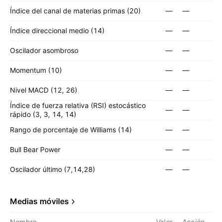
Índice del canal de materias primas (20)
—
—
Índice direccional medio (14)
—
—
Oscilador asombroso
—
—
Momentum (10)
—
—
Nivel MACD (12, 26)
—
—
Índice de fuerza relativa (RSI) estocástico
—
—
rápido (3, 3, 14, 14)
Rango de porcentaje de Williams (14)
—
—
Bull Bear Power
—
—
Oscilador último (7,14,28)
—
—
Medias móviles
Nombre
Valor
Acción