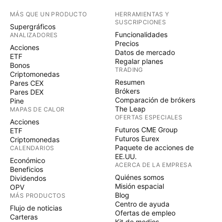
MÁS QUE UN PRODUCTO
HERRAMIENTAS Y
SUSCRIPCIONES
Supergráficos
Funcionalidades
ANALIZADORES
Precios
Acciones
Datos de mercado
ETF
Regalar planes
Bonos
TRADING
Criptomonedas
Resumen
Pares CEX
Brókers
Pares DEX
Comparación de brókers
Pine
The Leap
MAPAS DE CALOR
OFERTAS ESPECIALES
Acciones
Futuros CME Group
ETF
Futuros Eurex
Criptomonedas
Paquete de acciones de
CALENDARIOS
EE.UU.
Económico
ACERCA DE LA EMPRESA
Beneficios
Quiénes somos
Dividendos
Misión espacial
OPV
Blog
MÁS PRODUCTOS
Centro de ayuda
Flujo de noticias
Ofertas de empleo
Carteras
Kit de medios