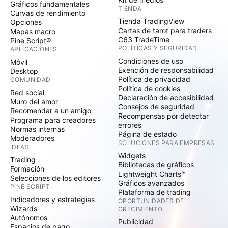
Gráficos fundamentales
TIENDA
Curvas de rendimiento
Tienda TradingView
Opciones
Cartas de tarot para traders
Mapas macro
C63 TradeTime
Pine Script®
POLÍTICAS Y SEGURIDAD
APLICACIONES
Condiciones de uso
Móvil
Exención de responsabilidad
Desktop
Política de privacidad
COMUNIDAD
Política de cookies
Red social
Declaración de accesibilidad
Muro del amor
Consejos de seguridad
Recomendar a un amigo
Recompensas por detectar
Programa para creadores
errores
Normas internas
Página de estado
Moderadores
SOLUCIONES PARA EMPRESAS
IDEAS
Widgets
Trading
Bibliotecas de gráficos
Formación
Lightweight Charts™
Selecciones de los editores
Gráficos avanzados
PINE SCRIPT
Plataforma de trading
Indicadores y estrategias
OPORTUNIDADES DE
Wizards
CRECIMIENTO
Autónomos
Publicidad
Espacios de pago