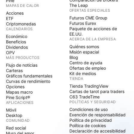
Pine
The Leap
MAPAS DE CALOR
OFERTAS ESPECIALES
Acciones
Futuros CME Group
ETF
Futuros Eurex
Criptomonedas
Paquete de acciones de
CALENDARIOS
EE.UU.
Económico
ACERCA DE LA EMPRESA
Beneficios
Quiénes somos
Dividendos
Misión espacial
OPV
Blog
MÁS PRODUCTOS
Centro de ayuda
Flujo de noticias
Ofertas de empleo
Carteras
Kit de medios
Gráficos fundamentales
TIENDA
Curvas de rendimiento
Tienda TradingView
Opciones
Cartas de tarot para traders
Mapas macro
C63 TradeTime
Pine Script®
POLÍTICAS Y SEGURIDAD
APLICACIONES
Condiciones de uso
Móvil
Exención de responsabilidad
Desktop
Política de privacidad
COMUNIDAD
Política de cookies
Red social
Declaración de accesibilidad
Muro del amor