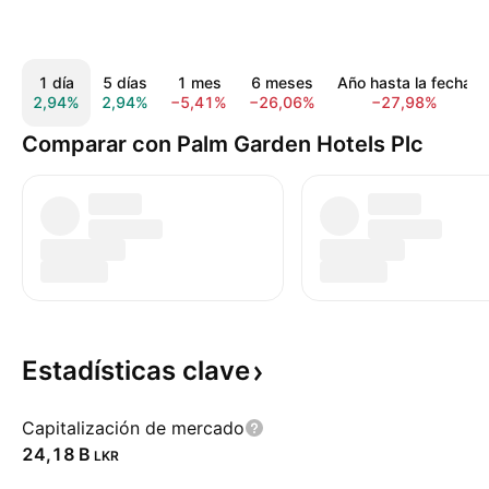
1 día
5 días
1 mes
6 meses
Año hasta la fecha
2,94%
2,94%
−5,41%
−26,06%
−27,98%
Comparar con Palm Garden Hotels Plc
Estadísticas
clave
Capitalización de mercado
‪24,18 B‬
LKR