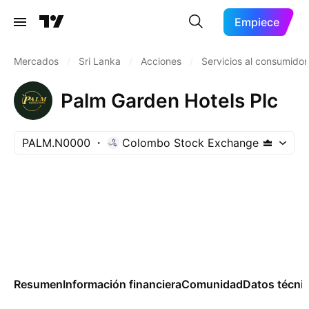
Empiece
Mercados
/
Sri Lanka
/
Acciones
/
Servicios al consumidor
Palm Garden Hotels Plc
PALM.N0000
Colombo Stock Exchange
Resumen
Información financiera
Comunidad
Datos técni