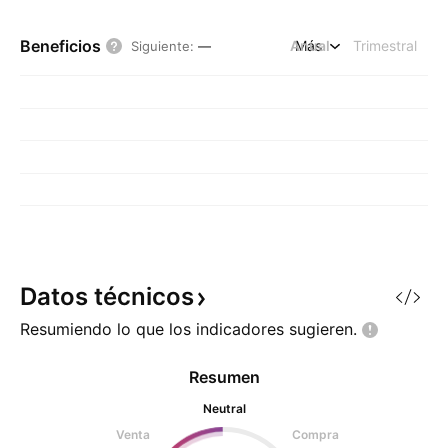
Beneficios
Anual
Más
Trimestral
Siguiente
:
—
Datos
técnicos
Resumiendo lo que los indicadores
sugieren.
Resumen
Neutral
Venta
Compra