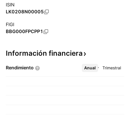
ISIN
LK0208N00005
FIGI
BBG000FPCPP1
Información
financiera
Rendimiento
Anual
Más
Trimestral