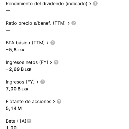
Rendimiento del dividendo (indicado)
—
Ratio precio s/benef. (TTM)
—
BPA básico (TTM)
−5,8
LKR
Ingresos netos (FY)
‪−2,69 B‬
LKR
Ingresos (FY)
‪7,00 B‬
LKR
Flotante de acciones
‪5,14 M‬
Beta (1A)
1,00