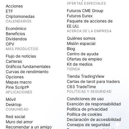
OFERTAS ESPECIALES
Acciones
Futuros CME Group
ETF
Futuros Eurex
Criptomonedas
Paquete de acciones de
CALENDARIOS
EE.UU.
Económico
ACERCA DE LA EMPRESA
Beneficios
Quiénes somos
Dividendos
Misión espacial
OPV
Blog
MÁS PRODUCTOS
Centro de ayuda
Flujo de noticias
Ofertas de empleo
Carteras
Kit de medios
Gráficos fundamentales
TIENDA
Curvas de rendimiento
Tienda TradingView
Opciones
Cartas de tarot para traders
Mapas macro
C63 TradeTime
Pine Script®
POLÍTICAS Y SEGURIDAD
APLICACIONES
Condiciones de uso
Móvil
Exención de responsabilidad
Desktop
Política de privacidad
COMUNIDAD
Política de cookies
Red social
Declaración de accesibilidad
Muro del amor
Consejos de seguridad
Recomendar a un amigo