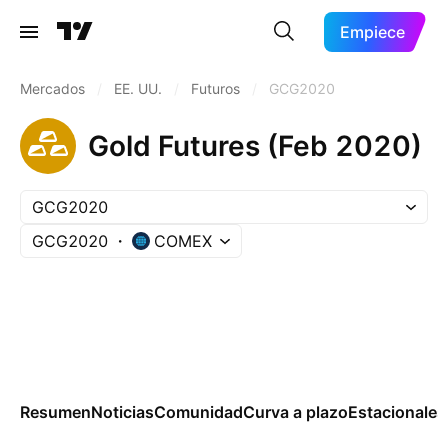
Empiece
Mercados
/
EE. UU.
/
Futuros
/
GCG2020
Gold Futures (Feb 2020)
GCG2020
GCG2020
COMEX
Resumen
Noticias
Comunidad
Curva a plazo
Estacionales