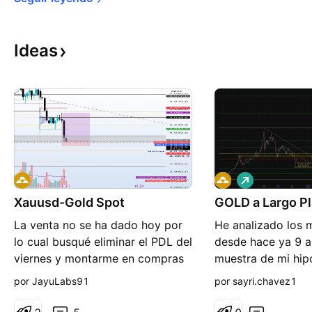
Ideas
L
a
Xauusd-Gold Spot
GOLD a Largo P
r
g
La venta no se ha dado hoy por
He analizado los
o
lo cual busqué eliminar el PDL del
desde hace ya 9 añ
viernes y montarme en compras
muestra de mi hip
posición larga Entrada 4020-
GOLD, cuando poc
por JayuLabs91
por sayri.chavez1
4023 SL 4012 TP1:4030 TP2:
los precio actuale
4040 TP3: runner hasta 4061
Activo Refugio, c