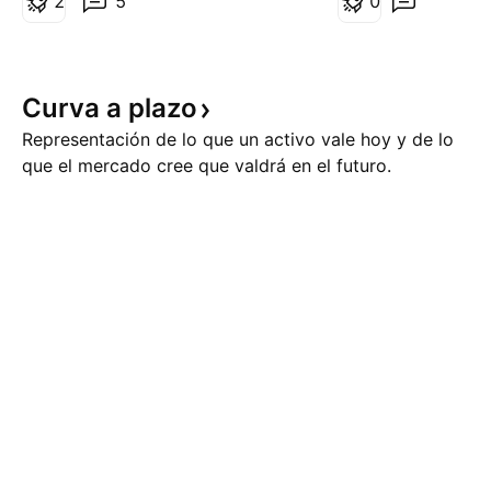
2
5
0
4061 es la zona de reacción de
inversionistas pier
ventas que esperaba a lo largo
confianza en los a
de la mañana y rechazó el nivel
gubernamentales
de 4054 Busco un scalp
del tesoro se refu
Curva a
plazo
previend
Representación de lo que un activo vale hoy y de lo
que el mercado cree que valdrá en el futuro.