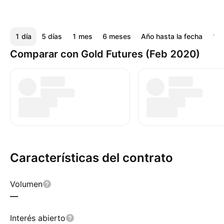
1 día
5 días
1 mes
6 meses
Año hasta la fecha
1 a
Comparar con Gold Futures (Feb 2020)
Características del contrato
Volumen
—
Interés abierto