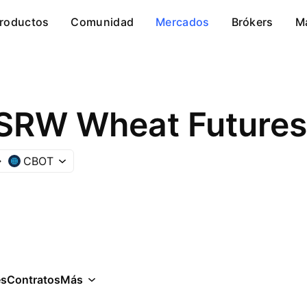
roductos
Comunidad
Mercados
Brókers
M
SRW Wheat Futures
CBOT
es
Contratos
Más