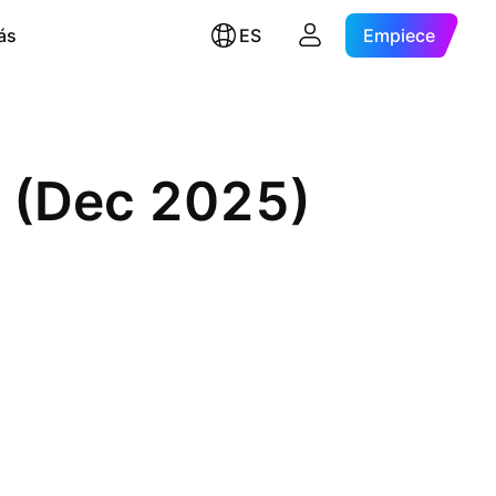
ás
ES
Empiece
 (Dec 2025)