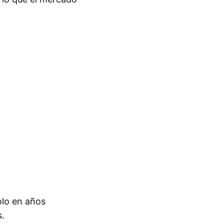
olo en años
s.