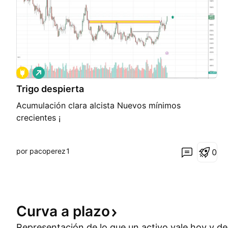
L
a
Trigo despierta
r
g
Acumulación clara alcista Nuevos mínimos
o
crecientes ¡
por pacoperez1
0
Curva a
plazo
Representación de lo que un activo vale hoy y de