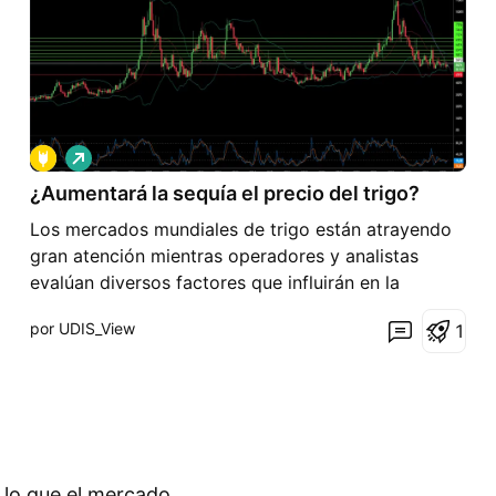
L
a
¿Aumentará la sequía el precio del trigo?
r
g
Los mercados mundiales de trigo están atrayendo
o
gran atención mientras operadores y analistas
evalúan diversos factores que influirán en la
trayectoria futura de los precios. La actividad
por UDIS_View
1
reciente, especialmente en los mercados de futuros
clave, refleja un consenso creciente sobre posibles
aumentos
 lo que el mercado