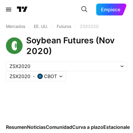
Empiece
Mercados
/
EE. UU.
/
Futuros
/
ZSX2020
Soybean Futures (Nov
2020)
ZSX2020
ZSX2020
CBOT
Resumen
Noticias
Comunidad
Curva a plazo
Estacionales