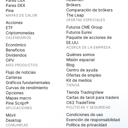
Pares CEX
Brókers
Pares DEX
Comparación de brókers
Pine
The Leap
MAPAS DE CALOR
OFERTAS ESPECIALES
Acciones
Futuros CME Group
ETF
Futuros Eurex
Criptomonedas
Paquete de acciones de
CALENDARIOS
EE.UU.
Económico
ACERCA DE LA EMPRESA
Beneficios
Quiénes somos
Dividendos
Misión espacial
OPV
Blog
MÁS PRODUCTOS
Centro de ayuda
Flujo de noticias
Ofertas de empleo
Carteras
Kit de medios
Gráficos fundamentales
TIENDA
Curvas de rendimiento
Tienda TradingView
Opciones
Cartas de tarot para traders
Mapas macro
C63 TradeTime
Pine Script®
POLÍTICAS Y SEGURIDAD
APLICACIONES
Condiciones de uso
Móvil
Exención de responsabilidad
Desktop
Política de privacidad
COMUNIDAD