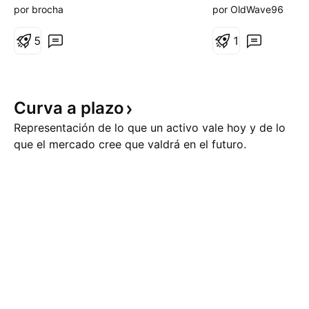
definido en el creek (zona alta
desarrolló hace va
por brocha
por OldWave96
del rango) y base en ACE / VAL.
Tras las declarac
• Actualmente se mueve muy
5
los mercados subi
1
cerca del VPOC, lo que confirma
abruptamente, per
equilibrio y ausencia de
China no ha hecho
direccionalidad clara. • L
declaraciones al r
Curva a
plazo
aumentarían l
Representación de lo que un activo vale hoy y de lo
que el mercado cree que valdrá en el futuro.