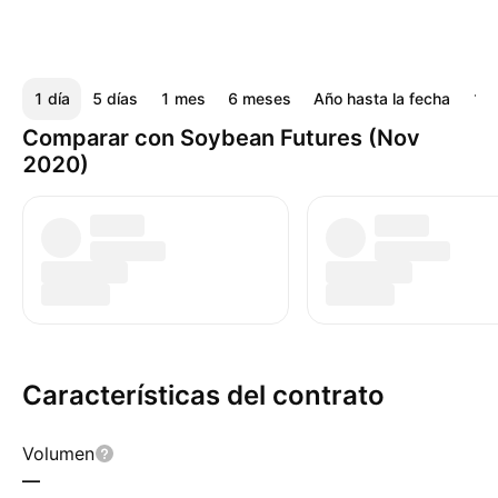
1 día
5 días
1 mes
6 meses
Año hasta la fecha
1 a
Comparar con Soybean Futures (Nov
2020)
Características del contrato
Volumen
—