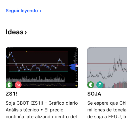
Seguir 
leyendo
Ideas
C
L
o
a
ZS1!
r
SOJA
r
t
g
Soja CBOT (ZS1!) – Gráfico diario
Se espera que Ch
o
o
Análisis técnico • El precio
millones de tonel
continúa lateralizando dentro del
de soja a EEUU, tr
rango mayor, con techo bien
en Corea del Sur 