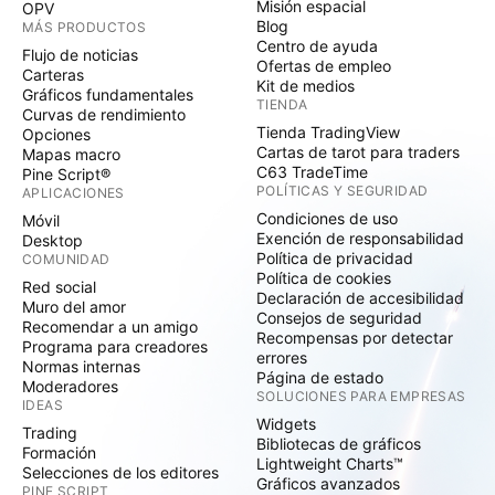
Misión espacial
OPV
Blog
MÁS PRODUCTOS
Centro de ayuda
Flujo de noticias
Ofertas de empleo
Carteras
Kit de medios
Gráficos fundamentales
TIENDA
Curvas de rendimiento
Tienda TradingView
Opciones
Cartas de tarot para traders
Mapas macro
C63 TradeTime
Pine Script®
POLÍTICAS Y SEGURIDAD
APLICACIONES
Condiciones de uso
Móvil
Exención de responsabilidad
Desktop
Política de privacidad
COMUNIDAD
Política de cookies
Red social
Declaración de accesibilidad
Muro del amor
Consejos de seguridad
Recomendar a un amigo
Recompensas por detectar
Programa para creadores
errores
Normas internas
Página de estado
Moderadores
SOLUCIONES PARA EMPRESAS
IDEAS
Widgets
Trading
Bibliotecas de gráficos
Formación
Lightweight Charts™
Selecciones de los editores
Gráficos avanzados
PINE SCRIPT