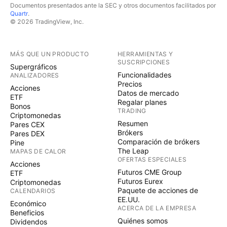
Documentos presentados ante la SEC y otros documentos facilitados por
Quartr
.
© 2026 TradingView, Inc.
MÁS QUE UN PRODUCTO
HERRAMIENTAS Y
SUSCRIPCIONES
Supergráficos
Funcionalidades
ANALIZADORES
Precios
Acciones
Datos de mercado
ETF
Regalar planes
Bonos
TRADING
Criptomonedas
Resumen
Pares CEX
Brókers
Pares DEX
Comparación de brókers
Pine
The Leap
MAPAS DE CALOR
OFERTAS ESPECIALES
Acciones
Futuros CME Group
ETF
Futuros Eurex
Criptomonedas
Paquete de acciones de
CALENDARIOS
EE.UU.
Económico
ACERCA DE LA EMPRESA
Beneficios
Quiénes somos
Dividendos