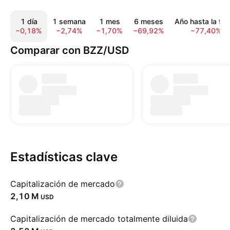
1 día
1 semana
1 mes
6 meses
Año hasta la fe
−0,18%
−2,74%
−1,70%
−69,92%
−77,40%
Comparar con BZZ/USD
Estadísticas clave
Capitalización de mercado
‪2,10 M‬
USD
Capitalización de mercado totalmente diluida