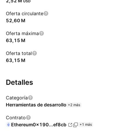
‪2,52 M‬
USD
Oferta circulante
‪52,60 M‬
Oferta máxima
‪63,15 M‬
Oferta total
‪63,15 M‬
Detalles
Categoría
Herramientas de desarrollo
+2 más
Contrato
Ethereum
0x190...ef8cb
+1 más