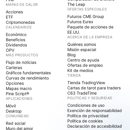
The Leap
MAPAS DE CALOR
OFERTAS ESPECIALES
Acciones
Futuros CME Group
ETF
Futuros Eurex
Criptomonedas
Paquete de acciones de
CALENDARIOS
EE.UU.
Económico
ACERCA DE LA EMPRESA
Beneficios
Quiénes somos
Dividendos
Misión espacial
OPV
Blog
MÁS PRODUCTOS
Centro de ayuda
Flujo de noticias
Ofertas de empleo
Carteras
Kit de medios
Gráficos fundamentales
TIENDA
Curvas de rendimiento
Tienda TradingView
Opciones
Cartas de tarot para traders
Mapas macro
C63 TradeTime
Pine Script®
POLÍTICAS Y SEGURIDAD
APLICACIONES
Condiciones de uso
Móvil
Exención de responsabilidad
Desktop
Política de privacidad
COMUNIDAD
Política de cookies
Red social
Declaración de accesibilidad
Muro del amor