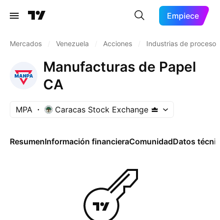
Empiece
Mercados
/
Venezuela
/
Acciones
/
Industrias de proceso
Manufacturas de Papel
CA
MPA
Caracas Stock Exchange
Resumen
Información financiera
Comunidad
Datos técni