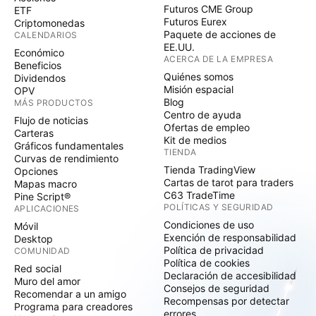
Futuros CME Group
ETF
Futuros Eurex
Criptomonedas
Paquete de acciones de
CALENDARIOS
EE.UU.
Económico
ACERCA DE LA EMPRESA
Beneficios
Quiénes somos
Dividendos
Misión espacial
OPV
Blog
MÁS PRODUCTOS
Centro de ayuda
Flujo de noticias
Ofertas de empleo
Carteras
Kit de medios
Gráficos fundamentales
TIENDA
Curvas de rendimiento
Tienda TradingView
Opciones
Cartas de tarot para traders
Mapas macro
C63 TradeTime
Pine Script®
POLÍTICAS Y SEGURIDAD
APLICACIONES
Condiciones de uso
Móvil
Exención de responsabilidad
Desktop
Política de privacidad
COMUNIDAD
Política de cookies
Red social
Declaración de accesibilidad
Muro del amor
Consejos de seguridad
Recomendar a un amigo
Recompensas por detectar
Programa para creadores
errores