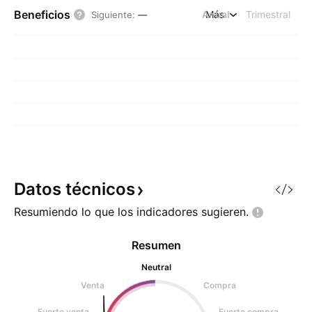
Beneficios
Anual
Más
Trimestral
Siguiente
:
—
Datos
técnicos
Resumiendo lo que los indicadores
sugieren.
Resumen
Neutral
Venta
Compra
Fuerte venta
Fuerte compra