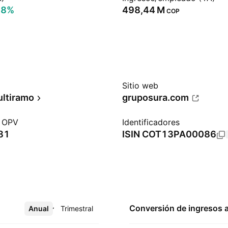
58%
‪498,44 M‬
COP
Sitio web
ltiramo
gruposura.com
a OPV
Identificadores
81
ISIN
COT13PA00086
Conversión de ingresos 
Anual
Más
Trimestral