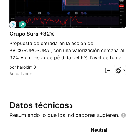
L
a
Grupo Sura +32%
r
g
Propuesta de entrada en la acción de
o
BVC:GRUPOSURA , con una valorización cercana al
32% y un riesgo de pérdida del 6%. Nivel de toma
de utilidades en los $45900
por haroldr10
3
Actualizado
Datos
técnicos
Resumiendo lo que los indicadores
sugieren.
Neutral