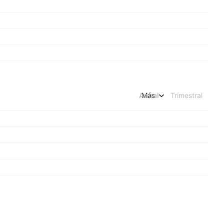
Anual
Más
Trimestral