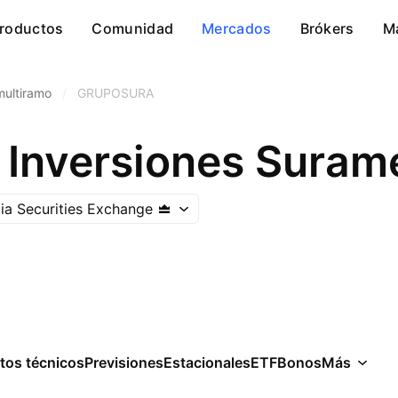
roductos
Comunidad
Mercados
Brókers
M
multiramo
/
GRUPOSURA
 Inversiones Surame
a Securities Exchange
tos técnicos
Previsiones
Estacionales
ETF
Bonos
Más