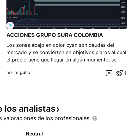
ACCIONES GRUPO SURA COLOMBIA
Los zonas abajo en color cyan son deudas del
mercado y se convierten en objetivos claros al cual
el precio tiene que llegar en algún momento; se
analiza con diferentes elementos de trading áureo.
por fergutic
1
Se estima desde el precio actual una depreciación
de mas del 40% de las acciones.
e los
analistas
as valoraciones de los
profesionales.
Neutral