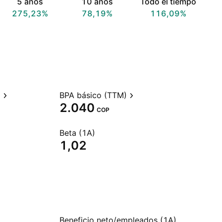
5 años
10 años
Todo el tiempo
275,23%
78,19%
116,09%
)
BPA básico (TTM)
2.040
COP
Beta (1A)
1,02
Beneficio neto/empleados (1A)