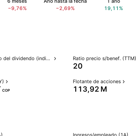
6 meses
Año hasta la fecha
1 año
−9,76%
−2,69%
19,11%
Rendimiento del dividendo (indicado)
Ratio precio s/benef. (TTM
20
Y)
Flotante de acciones
‬
‪113,92 M‬
COP
A)
Ingresos/empleado (1A)