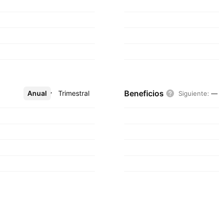
Beneficios
Anual
Más
Trimestral
Siguiente
:
—