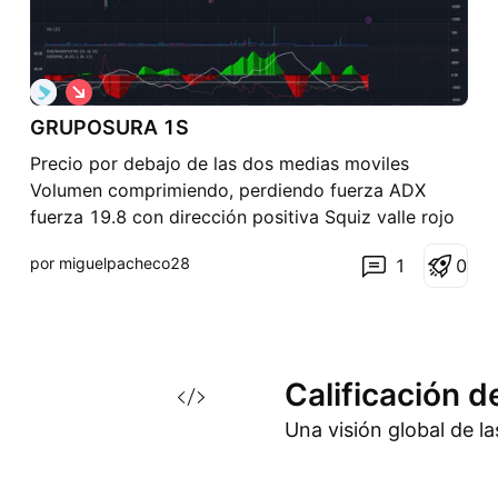
C
o
GRUPOSURA 1S
r
t
Precio por debajo de las dos medias moviles
o
Volumen comprimiendo, perdiendo fuerza ADX
fuerza 19.8 con dirección positiva Squiz valle rojo
casi a mitad En 1D esta bajista Mercado
por miguelpacheco28
1
0
colombiano bajista Estamos en un rango si el
precio cae por debajo de 32mil se confirmaria la
tendencia bajista en sema
Calificación d
Una visión global de l