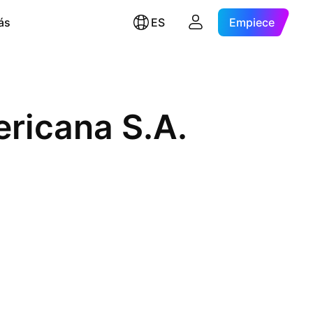
ás
ES
Empiece
ricana S.A.