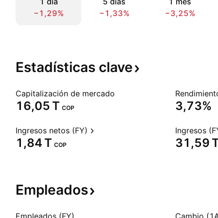
1 día
5 días
1 mes
−1,29%
−1,33%
−3,25%
Estadísticas
clave
Capitalización de mercado
‪16,05 T‬
3,73%
COP
Ingresos netos (FY)
Ingresos (F
‪1,84 T‬
‪31,59 T
COP
Empleados
Empleados (FY)
Cambio (1