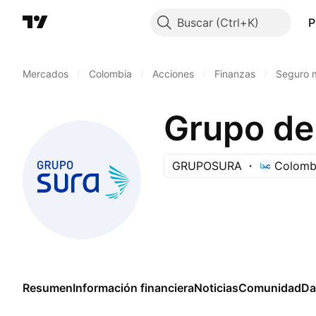
Buscar
P
Mercados
/
Colombia
/
Acciones
/
Finanzas
/
Seguro 
Grupo de
GRUPOSURA
Colombi
Resumen
Información financiera
Noticias
Comunidad
Da