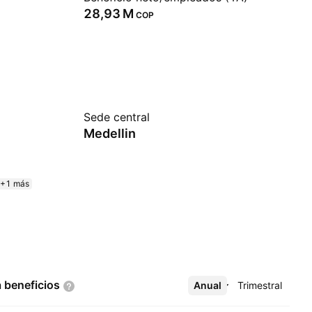
‪28,93 M‬
COP
Sede central
Medellin
+1 más
a
beneficios
Anual
Más
Trimestral