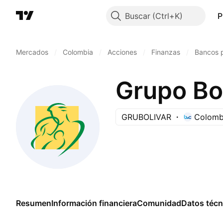
Buscar
P
Mercados
/
Colombia
/
Acciones
/
Finanzas
/
Bancos p
Grupo Bo
GRUBOLIVAR
Colombi
Resumen
Información financiera
Comunidad
Datos técn