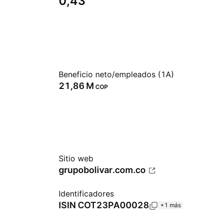
0,43
Beneficio neto/empleados (1A)
‪21,86 M‬
COP
Sitio web
grupobolivar.com.co
Identificadores
ISIN
COT23PA00028
+1 más