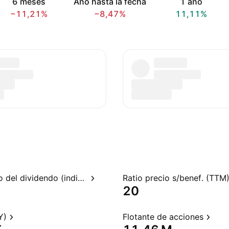
6 meses
Año hasta la fecha
1 año
−11,21%
−8,47%
11,11%
Rendimiento del dividendo (indicado)
Ratio precio s/benef. (TTM
20
Y)
Flotante de acciones