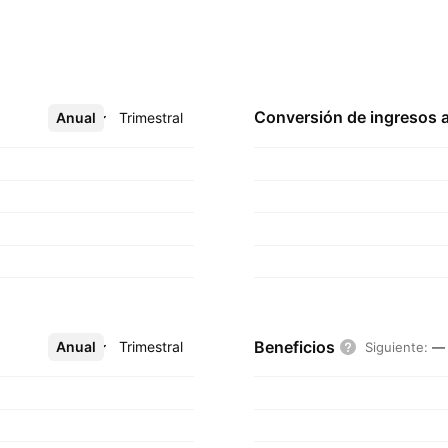
Conversión de ingresos 
Anual
Más
Trimestral
Beneficios
Anual
Más
Trimestral
Siguiente
:
—