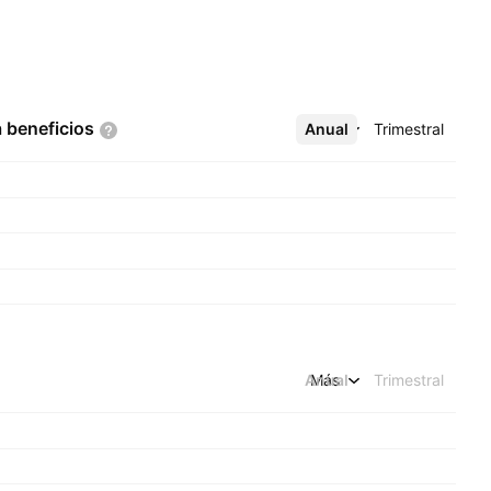
a
beneficios
Anual
Más
Trimestral
Anual
Más
Trimestral