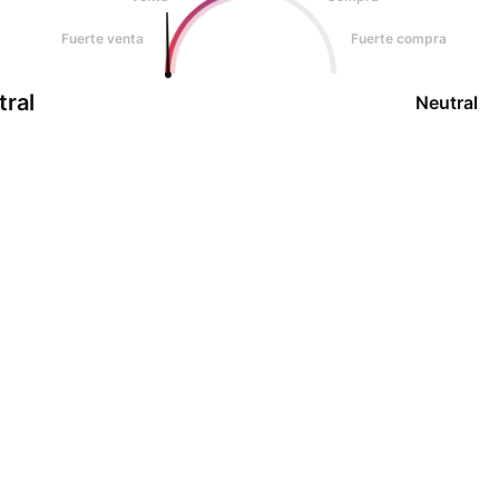
Fuerte venta
Fuerte compra
tral
Neutral