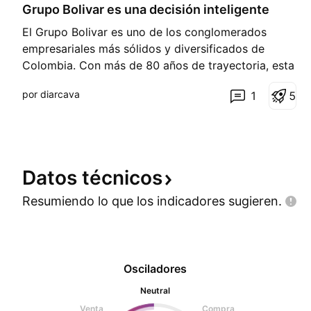
Grupo Bolivar es una decisión inteligente
r
g
El Grupo Bolivar es uno de los conglomerados
o
empresariales más sólidos y diversificados de
Colombia. Con más de 80 años de trayectoria, esta
compañía ha demostrado su capacidad para
por diarcava
1
5
adaptarse, innovar y crecer de manera sostenible
en diferentes sectores económicos. A continuación,
presentamos alguna
Datos
técnicos
Resumiendo lo que los indicadores
sugieren.
Osciladores
Neutral
Venta
Compra