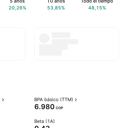
5 años
10 años
Todo el tiempo
20,26%
53,85%
48,15%
)
BPA básico (TTM)
6.980
COP
Beta (1A)