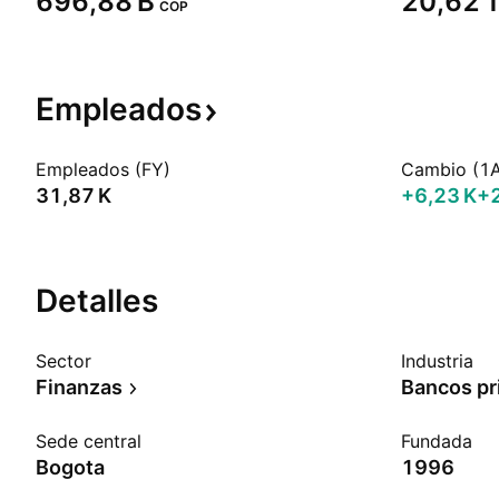
‪696,88 B‬
‪20,62 T
COP
Empleados
Empleados (FY)
Cambio (1
‪31,87 K‬
‪+6,23 K‬
+
Detalles
Sector
Industria
Finanzas
Bancos pr
Sede central
Fundada
Bogota
1996