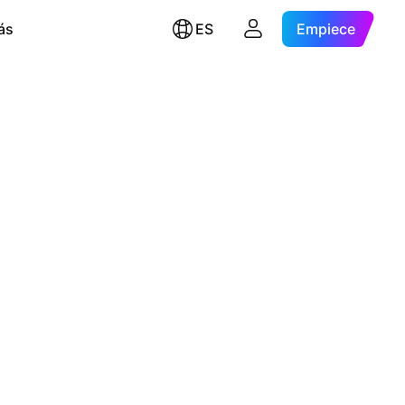
ás
ES
Empiece