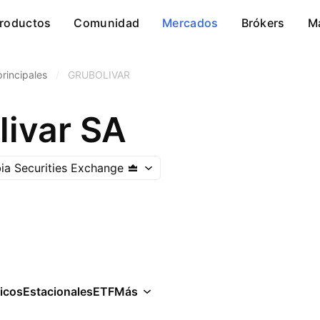
roductos
Comunidad
Mercados
Brókers
M
rincipales
/
GRUBOLIVAR
livar SA
a Securities Exchange
icos
Estacionales
ETF
Más