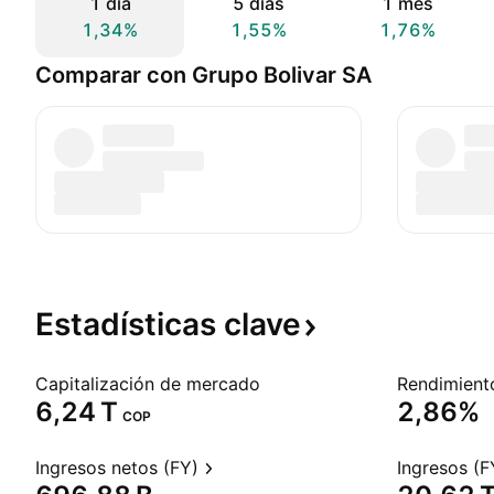
1 día
5 días
1 mes
1,34%
1,55%
1,76%
Comparar con Grupo Bolivar SA
Estadísticas
clave
Capitalización de mercado
‪6,24 T‬
2,86%
COP
Ingresos netos (FY)
Ingresos (F