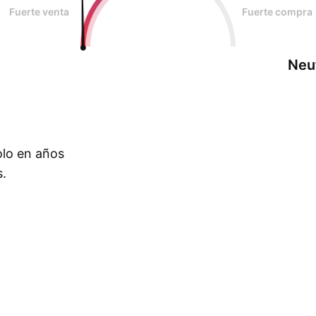
Fuerte venta
Fuerte compra
Neu
olo en años
s.