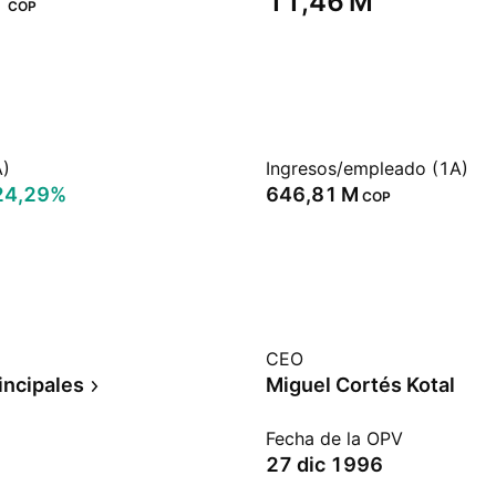
‬
‪11,46 M‬
COP
A)
Ingresos/empleado (1A)
24,29%
‪646,81 M‬
COP
CEO
incipales
Miguel Cortés Kotal
Fecha de la OPV
27 dic 1996