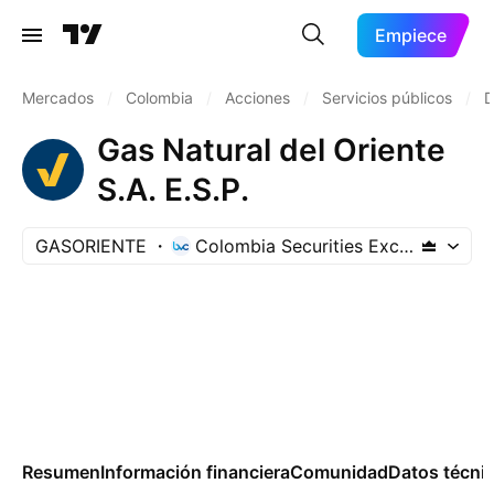
Empiece
Mercados
/
Colombia
/
Acciones
/
Servicios públicos
/
D
Gas Natural del Oriente
S.A. E.S.P.
GASORIENTE
Colombia Securities Exchange
Resumen
Información financiera
Comunidad
Datos técni