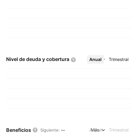
Nivel de deuda y
cobertura
Anual
Más
Trimestral
Beneficios
Anual
Más
Trimestral
Siguiente
:
—