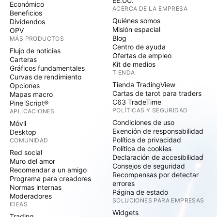
EE.UU.
Económico
ACERCA DE LA EMPRESA
Beneficios
Quiénes somos
Dividendos
Misión espacial
OPV
Blog
MÁS PRODUCTOS
Centro de ayuda
Flujo de noticias
Ofertas de empleo
Carteras
Kit de medios
Gráficos fundamentales
TIENDA
Curvas de rendimiento
Tienda TradingView
Opciones
Cartas de tarot para traders
Mapas macro
C63 TradeTime
Pine Script®
POLÍTICAS Y SEGURIDAD
APLICACIONES
Condiciones de uso
Móvil
Exención de responsabilidad
Desktop
Política de privacidad
COMUNIDAD
Política de cookies
Red social
Declaración de accesibilidad
Muro del amor
Consejos de seguridad
Recomendar a un amigo
Recompensas por detectar
Programa para creadores
errores
Normas internas
Página de estado
Moderadores
SOLUCIONES PARA EMPRESAS
IDEAS
Widgets
Trading