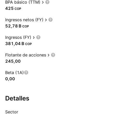
BPA básico (TTM)
425
COP
Ingresos netos (FY)
‪52,78 B‬
COP
Ingresos (FY)
‪381,04 B‬
COP
Flotante de acciones
245,00
Beta (1A)
0,00
Detalles
Sector