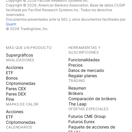
Copyright © 2026 FactSet Research Systems Inc.
Copyright © 2026, American Bankers Association. Base de datos CUSIP
facilitada por FactSet Research Systems Inc. Todos los derechos
reservados.
Documentos presentados ante la SEC y otros documentos facilitados por
Quartr
.
© 2026 TradingView, Inc.
MÁS QUE UN PRODUCTO
HERRAMIENTAS Y
SUSCRIPCIONES
Supergráficos
Funcionalidades
ANALIZADORES
Precios
Acciones
Datos de mercado
ETF
Regalar planes
Bonos
TRADING
Criptomonedas
Resumen
Pares CEX
Brókers
Pares DEX
Comparación de brókers
Pine
The Leap
MAPAS DE CALOR
OFERTAS ESPECIALES
Acciones
Futuros CME Group
ETF
Futuros Eurex
Criptomonedas
Paquete de acciones de
CALENDARIOS