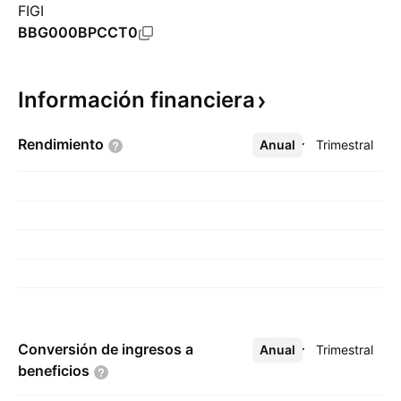
FIGI
BBG000BPCCT0
Información
financiera
Rendimiento
Anual
Más
Trimestral
Conversión de ingresos a
Anual
Más
Trimestral
beneficios