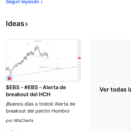
Seguir 
leyendo
Ideas
$EBS - #EBS - Alerta de
Ver todas l
breakout del HCH
¡Buenos días a todos! Alerta de
breakout del patrón Hombro
Cabeza Hombro de EBSV. Erste
por AlfaCharts
Group Bank AG se dedica a la