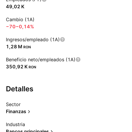
‪49,02 K‬
Cambio (1A)
−70
−0,14%
Ingresos/empleado (1A)
‪1,28 M‬
RON
Beneficio neto/empleados (1A)
‪350,92 K‬
RON
Detalles
Sector
Finanzas
Industria
Bancos principales