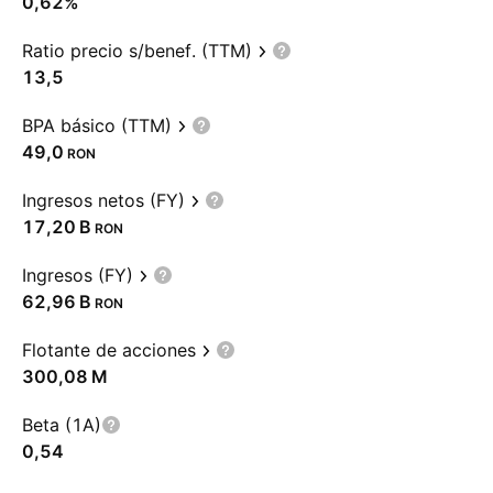
0,62%
Ratio precio s/benef. (TTM)
13,5
BPA básico (TTM)
49,0
RON
Ingresos netos (FY)
‪17,20 B‬
RON
Ingresos (FY)
‪62,96 B‬
RON
Flotante de acciones
‪300,08 M‬
Beta (1A)
0,54