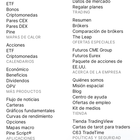
Datos de mercado
ETF
Regalar planes
Bonos
TRADING
Criptomonedas
Resumen
Pares CEX
Brókers
Pares DEX
Comparación de brókers
Pine
The Leap
MAPAS DE CALOR
OFERTAS ESPECIALES
Acciones
Futuros CME Group
ETF
Futuros Eurex
Criptomonedas
Paquete de acciones de
CALENDARIOS
EE.UU.
Económico
ACERCA DE LA EMPRESA
Beneficios
Quiénes somos
Dividendos
Misión espacial
OPV
Blog
MÁS PRODUCTOS
Centro de ayuda
Flujo de noticias
Ofertas de empleo
Carteras
Kit de medios
Gráficos fundamentales
TIENDA
Curvas de rendimiento
Tienda TradingView
Opciones
Cartas de tarot para traders
Mapas macro
C63 TradeTime
Pine Script®
POLÍTICAS Y SEGURIDAD
APLICACIONES