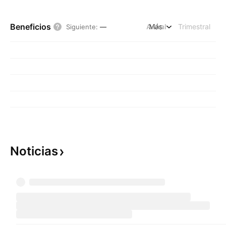
Beneficios
Anual
Más
Trimestral
Siguiente
:
—
Noticias