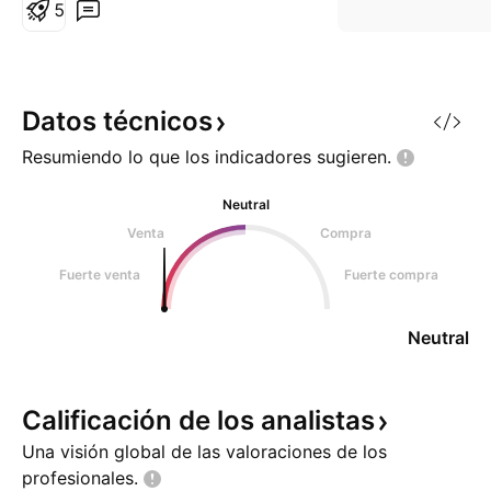
prestación de servicios bancarios
5
y financieros. el valor cotiza en el
el mercado austríaco, Vienna
Stock Exchange. El precio
desarrolló un patrón de reversión
Datos
técnicos
de Hombro Cabeza Hom
Resumiendo lo que los indicadores
sugieren.
Neutral
Venta
Compra
Fuerte venta
Fuerte compra
Neutral
Calificación de los
analistas
Una visión global de las valoraciones de los
profesionales.