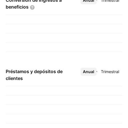
Conversión de ingresos a
Anual
Más
Trimestral
beneficios
Préstamos y depósitos de
Anual
Más
Trimestral
clientes