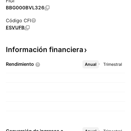
FIGI
BBG000BVL326
Código CFI
ESVUFB
Información
financiera
Rendimiento
Anual
Más
Trimestral