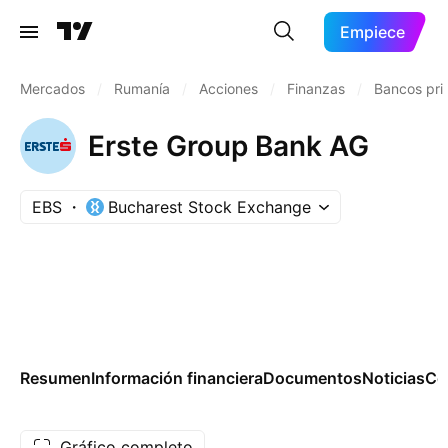
Empiece
Mercados
/
Rumanía
/
Acciones
/
Finanzas
/
Bancos pri
Erste Group Bank AG
EBS
Bucharest Stock Exchange
Resumen
Información financiera
Documentos
Noticias
Co
Gráfico completo