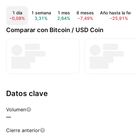
1 día
1 semana
1 mes
6 meses
Año hasta la fech
−0,08%
3,31%
2,64%
−7,49%
−25,91%
Comparar con Bitcoin / USD Coin
Datos clave
Volumen
—
Cierre anterior