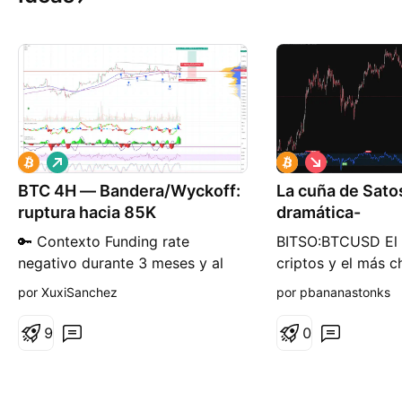
L
C
a
o
BTC 4H — Bandera/Wyckoff:
r
La cuña de Sato
r
g
t
ruptura hacia 85K
dramática-
o
o
🔑 Contexto Funding rate
BITSO:BTCUSD El 
negativo durante 3 meses y al
criptos y el más c
cycle low de 4H aún le quedan
activos, esta ahor
por XuxiSanchez
por pbananastonks
varios días. Subir con funding
que podría ser un
negativo son muy buenas
una cuña bajista, s
9
0
noticias para los alcistas: la
una causa de páni
presión vendedora paga por
una señal de preca
estar corta mientras el precio
apunta a la zona d