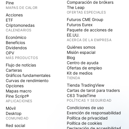
Comparación de brókers
Pine
The Leap
MAPAS DE CALOR
OFERTAS ESPECIALES
Acciones
Futuros CME Group
ETF
Futuros Eurex
Criptomonedas
Paquete de acciones de
CALENDARIOS
EE.UU.
Económico
ACERCA DE LA EMPRESA
Beneficios
Quiénes somos
Dividendos
Misión espacial
OPV
Blog
MÁS PRODUCTOS
Centro de ayuda
Flujo de noticias
Ofertas de empleo
Carteras
Kit de medios
Gráficos fundamentales
TIENDA
Curvas de rendimiento
Tienda TradingView
Opciones
Cartas de tarot para traders
Mapas macro
C63 TradeTime
Pine Script®
POLÍTICAS Y SEGURIDAD
APLICACIONES
Condiciones de uso
Móvil
Exención de responsabilidad
Desktop
Política de privacidad
COMUNIDAD
Política de cookies
Red social
Declaración de accesibilidad