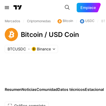
Empiece
Bitcoin
USDC
Mercados
/
Criptomonedas
/
/
/
BT
Bitcoin / USD Coin
BTCUSDC
Binance
Resumen
Noticias
Comunidad
Datos técnicos
Estacional
Gráfico completo