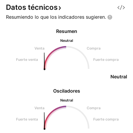
sube. Dirección clara mientras no
una zona donde e
Datos
técnicos
se rompa la estructura. 🧩
soporte important
Resumiendo lo que los indicadores
sugieren.
Estructur
Resumen
Neutral
Venta
Compra
Fuerte venta
Fuerte compra
Neutral
Osciladores
Neutral
Venta
Compra
Fuerte venta
Fuerte compra