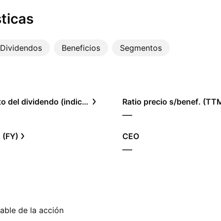
ticas
Dividendos
Beneficios
Segmentos
Rendimiento del dividendo (indicado)
Ratio precio s/benef. (TT
—
 (FY)
CEO
—
able de la acción