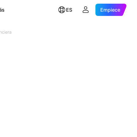
ás
ES
Empiece
nciera