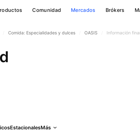
roductos
Comunidad
Mercados
Brókers
M
/
Comida: Especialidades y dulces
/
OASIS
/
Información fina
td
icos
Estacionales
Más