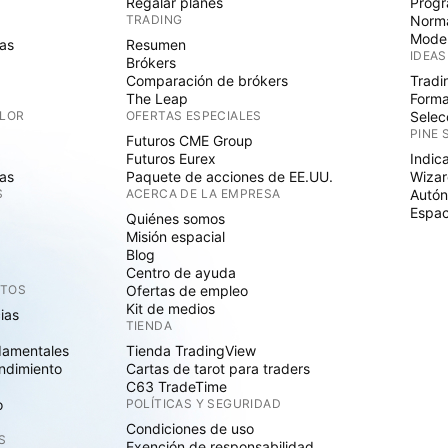
Regalar planes
Progr
TRADING
Norma
Mode
as
Resumen
IDEAS
Brókers
Comparación de brókers
Tradi
The Leap
Forma
ALOR
OFERTAS ESPECIALES
Selec
PINE 
Futuros CME Group
Futuros Eurex
Indic
as
Paquete de acciones de EE.UU.
Wizar
S
ACERCA DE LA EMPRESA
Autó
Espac
Quiénes somos
Misión espacial
Blog
Centro de ayuda
CTOS
Ofertas de empleo
Kit de medios
cias
TIENDA
damentales
Tienda TradingView
ndimiento
Cartas de tarot para traders
C63 TradeTime
o
POLÍTICAS Y SEGURIDAD
Condiciones de uso
S
Exención de responsabilidad