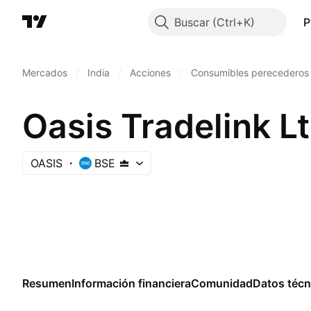
Buscar
P
Mercados
/
India
/
Acciones
/
Consumibles perecederos
Oasis Tradelink L
OASIS
BSE
Resumen
Información financiera
Comunidad
Datos técn