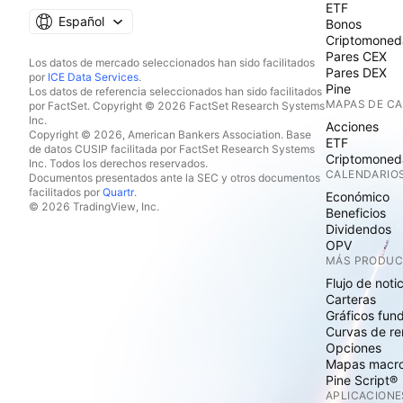
ETF
Español
Bonos
Criptomoned
Pares CEX
Los datos de mercado seleccionados han sido facilitados
Pares DEX
por
ICE Data Services
.
Pine
Los datos de referencia seleccionados han sido facilitados
MAPAS DE C
por FactSet. Copyright © 2026 FactSet Research Systems
Inc.
Acciones
Copyright © 2026, American Bankers Association. Base
ETF
de datos CUSIP facilitada por FactSet Research Systems
Criptomoned
Inc. Todos los derechos reservados.
CALENDARIO
Documentos presentados ante la SEC y otros documentos
facilitados por
Quartr
.
Económico
© 2026 TradingView, Inc.
Beneficios
Dividendos
OPV
MÁS PRODU
Flujo de noti
Carteras
Gráficos fun
Curvas de re
Opciones
Mapas macr
Pine Script®
APLICACIONE