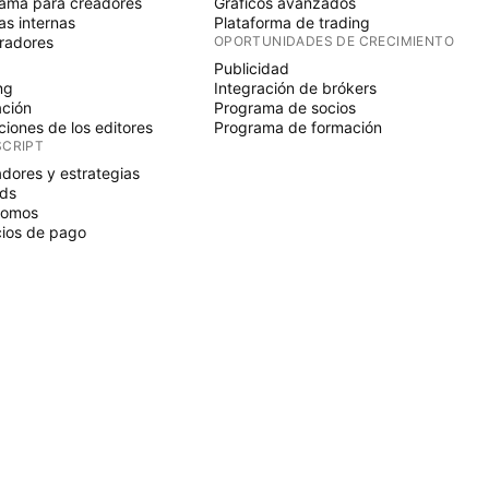
ama para creadores
Gráficos avanzados
s internas
Plataforma de trading
radores
OPORTUNIDADES DE CRECIMIENTO
Publicidad
ng
Integración de brókers
ción
Programa de socios
ciones de los editores
Programa de formación
SCRIPT
adores y estrategias
ds
nomos
ios de pago