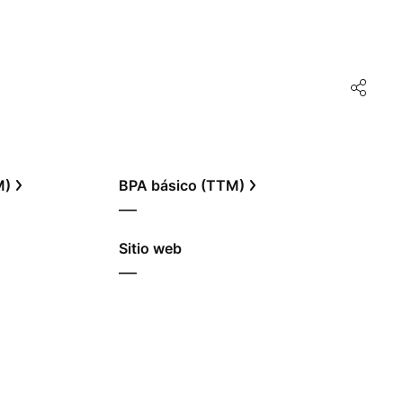
M)
BPA básico (TTM)
—
Sitio web
—