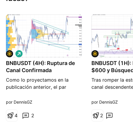
L
a
BNBUSDT (4H): Ruptura de
r
BNBUSDT (1H): 
g
Canal Confirmada
$600 y Búsqued
o
Institucional
Como lo proyectamos en la
Tras romper la est
publicación anterior, el par
canal descendente
BINANCE:BNBUSDT confirmó la
BINANCE:BNBUSDT
ruptura alcista del canal
movimiento expan
por DennisGZ
por DennisGZ
descendente de 4 horas,
marcar un máximo 
generando un fuerte movimiento
4
2
del nivel psicológ
2
expansivo que barrió la oferta
604,00 USDT. Actu
superior y alcanzó un nuevo
cotización experi