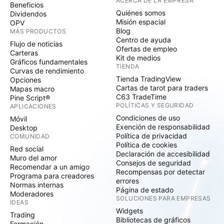
ACERCA DE LA EMPRESA
Beneficios
Quiénes somos
Dividendos
Misión espacial
OPV
Blog
MÁS PRODUCTOS
Centro de ayuda
Flujo de noticias
Ofertas de empleo
Carteras
Kit de medios
Gráficos fundamentales
TIENDA
Curvas de rendimiento
Tienda TradingView
Opciones
Cartas de tarot para traders
Mapas macro
C63 TradeTime
Pine Script®
POLÍTICAS Y SEGURIDAD
APLICACIONES
Condiciones de uso
Móvil
Exención de responsabilidad
Desktop
Política de privacidad
COMUNIDAD
Política de cookies
Red social
Declaración de accesibilidad
Muro del amor
Consejos de seguridad
Recomendar a un amigo
Recompensas por detectar
Programa para creadores
errores
Normas internas
Página de estado
Moderadores
SOLUCIONES PARA EMPRESAS
IDEAS
Widgets
Trading
Bibliotecas de gráficos
Formación