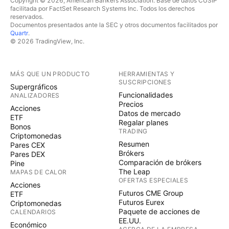
Copyright © 2026, American Bankers Association. Base de datos CUSIP
facilitada por FactSet Research Systems Inc. Todos los derechos
reservados.
Documentos presentados ante la SEC y otros documentos facilitados por
Quartr
.
© 2026 TradingView, Inc.
MÁS QUE UN PRODUCTO
HERRAMIENTAS Y
SUSCRIPCIONES
Supergráficos
Funcionalidades
ANALIZADORES
Precios
Acciones
Datos de mercado
ETF
Regalar planes
Bonos
TRADING
Criptomonedas
Resumen
Pares CEX
Brókers
Pares DEX
Comparación de brókers
Pine
The Leap
MAPAS DE CALOR
OFERTAS ESPECIALES
Acciones
Futuros CME Group
ETF
Futuros Eurex
Criptomonedas
Paquete de acciones de
CALENDARIOS
EE.UU.
Económico