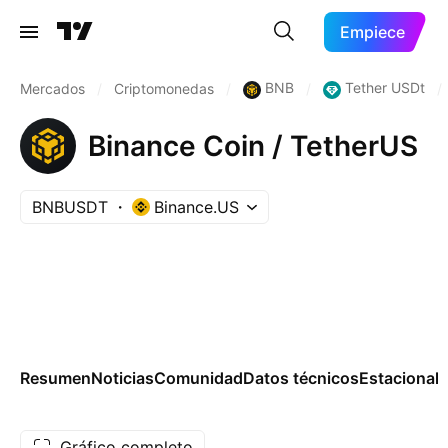
Empiece
BNB
Tether USDt
Mercados
/
Criptomonedas
/
/
/
Binance Coin / TetherUS
BNBUSDT
Binance.US
Resumen
Noticias
Comunidad
Datos técnicos
Estacional
Gráfico completo