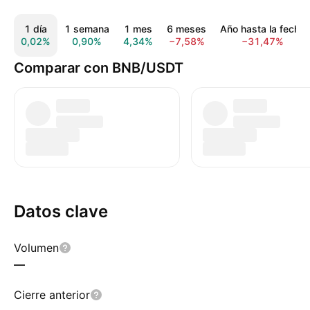
1 día
1 semana
1 mes
6 meses
Año hasta la fecha
0,02%
0,90%
4,34%
−7,58%
−31,47%
Comparar con BNB/USDT
Datos clave
Volumen
—
Cierre anterior