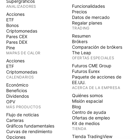
Supergráficos
Funcionalidades
ANALIZADORES
Precios
Acciones
Datos de mercado
ETF
Regalar planes
Bonos
TRADING
Criptomonedas
Resumen
Pares CEX
Brókers
Pares DEX
Comparación de brókers
Pine
The Leap
MAPAS DE CALOR
OFERTAS ESPECIALES
Acciones
Futuros CME Group
ETF
Futuros Eurex
Criptomonedas
Paquete de acciones de
CALENDARIOS
EE.UU.
Económico
ACERCA DE LA EMPRESA
Beneficios
Quiénes somos
Dividendos
Misión espacial
OPV
Blog
MÁS PRODUCTOS
Centro de ayuda
Flujo de noticias
Ofertas de empleo
Carteras
Kit de medios
Gráficos fundamentales
TIENDA
Curvas de rendimiento
Tienda TradingView
Opciones