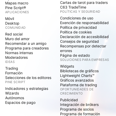
Cartas de tarot para traders
Mapas macro
C63 TradeTime
Pine Script®
POLÍTICAS Y SEGURIDAD
APLICACIONES
Condiciones de uso
Móvil
Exención de responsabilidad
Desktop
Política de privacidad
COMUNIDAD
Política de cookies
Red social
Declaración de accesibilidad
Muro del amor
Consejos de seguridad
Recomendar a un amigo
Recompensas por detectar
Programa para creadores
errores
Normas internas
Página de estado
Moderadores
SOLUCIONES PARA EMPRESAS
IDEAS
Widgets
Trading
Bibliotecas de gráficos
Formación
Lightweight Charts™
Selecciones de los editores
Gráficos avanzados
PINE SCRIPT
Plataforma de trading
Indicadores y estrategias
OPORTUNIDADES DE
Wizards
CRECIMIENTO
Autónomos
Publicidad
Espacios de pago
Integración de brókers
Programa de socios
Programa de formación