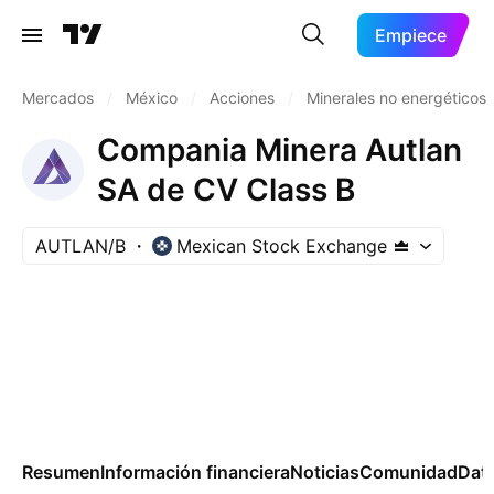
Empiece
Mercados
/
México
/
Acciones
/
Minerales no energéticos
Compania Minera Autlan
SA de CV Class B
AUTLAN/B
Mexican Stock Exchange
Resumen
Información financiera
Noticias
Comunidad
Dat