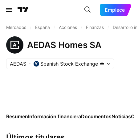
Empiece
Mercados
/
España
/
Acciones
/
Finanzas
/
Desarrollo in
AEDAS Homes SA
AEDAS
Spanish Stock Exchange
Resumen
Información financiera
Documentos
Noticias
Co
Últimos titulares