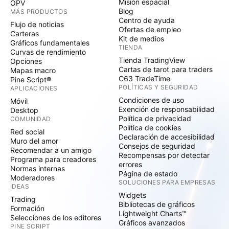
Misión espacial
OPV
Blog
MÁS PRODUCTOS
Centro de ayuda
Flujo de noticias
Ofertas de empleo
Carteras
Kit de medios
Gráficos fundamentales
TIENDA
Curvas de rendimiento
Tienda TradingView
Opciones
Cartas de tarot para traders
Mapas macro
C63 TradeTime
Pine Script®
POLÍTICAS Y SEGURIDAD
APLICACIONES
Condiciones de uso
Móvil
Exención de responsabilidad
Desktop
Política de privacidad
COMUNIDAD
Política de cookies
Red social
Declaración de accesibilidad
Muro del amor
Consejos de seguridad
Recomendar a un amigo
Recompensas por detectar
Programa para creadores
errores
Normas internas
Página de estado
Moderadores
SOLUCIONES PARA EMPRESAS
IDEAS
Widgets
Trading
Bibliotecas de gráficos
Formación
Lightweight Charts™
Selecciones de los editores
Gráficos avanzados
PINE SCRIPT