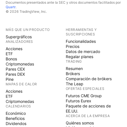
Documentos presentados ante la SEC y otros documentos facilitados por
Quartr
.
© 2026 TradingView, Inc.
MÁS QUE UN PRODUCTO
HERRAMIENTAS Y
SUSCRIPCIONES
Supergráficos
Funcionalidades
ANALIZADORES
Precios
Acciones
Datos de mercado
ETF
Regalar planes
Bonos
TRADING
Criptomonedas
Resumen
Pares CEX
Brókers
Pares DEX
Comparación de brókers
Pine
The Leap
MAPAS DE CALOR
OFERTAS ESPECIALES
Acciones
Futuros CME Group
ETF
Futuros Eurex
Criptomonedas
Paquete de acciones de
CALENDARIOS
EE.UU.
Económico
ACERCA DE LA EMPRESA
Beneficios
Quiénes somos
Dividendos