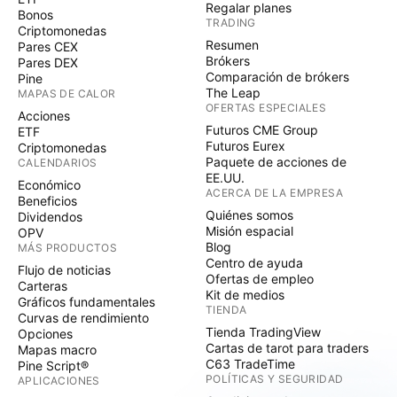
Regalar planes
Bonos
TRADING
Criptomonedas
Resumen
Pares CEX
Brókers
Pares DEX
Comparación de brókers
Pine
The Leap
MAPAS DE CALOR
OFERTAS ESPECIALES
Acciones
Futuros CME Group
ETF
Futuros Eurex
Criptomonedas
Paquete de acciones de
CALENDARIOS
EE.UU.
Económico
ACERCA DE LA EMPRESA
Beneficios
Quiénes somos
Dividendos
Misión espacial
OPV
Blog
MÁS PRODUCTOS
Centro de ayuda
Flujo de noticias
Ofertas de empleo
Carteras
Kit de medios
Gráficos fundamentales
TIENDA
Curvas de rendimiento
Tienda TradingView
Opciones
Cartas de tarot para traders
Mapas macro
C63 TradeTime
Pine Script®
POLÍTICAS Y SEGURIDAD
APLICACIONES