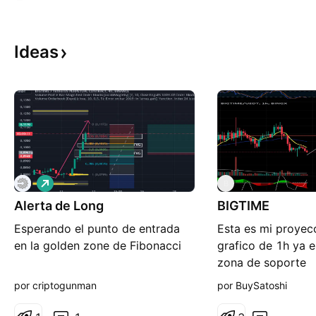
Ideas
L
B
a
Alerta de Long
r
BIGTIME
g
Esperando el punto de entrada
Esta es mi proyec
o
en la golden zone de Fibonacci
grafico de 1h ya 
zona de soporte
por criptogunman
por BuySatoshi