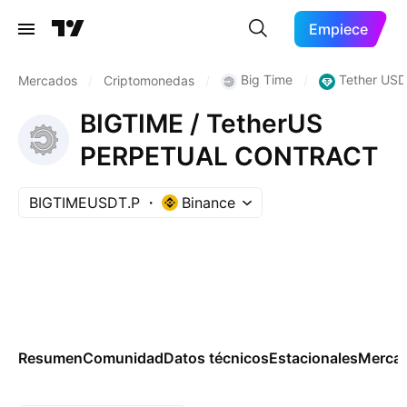
Empiece
Big Time
Tether USD
Mercados
/
Criptomonedas
/
/
BIGTIME / TetherUS
PERPETUAL CONTRACT
BIGTIMEUSDT.P
Binance
Resumen
Comunidad
Datos técnicos
Estacionales
Merca