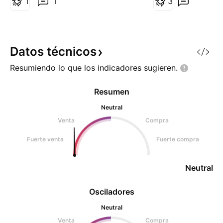
1
1
3
Datos
técnicos
Resumiendo lo que los indicadores
sugieren.
Resumen
Neutral
Venta
Compra
Fuerte venta
Fuerte compra
Neutral
Osciladores
Neutral
Venta
Compra