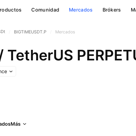
roductos
Comunidad
Mercados
Brókers
M
SDt
/
BIGTIMEUSDT.P
/
Mercados
 / TetherUS PERP
nce
ados
Más