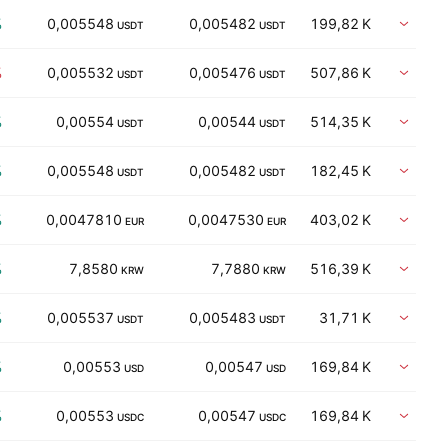
%
0,005548
0,005482
199,82 K
Vent
USDT
USDT
%
0,005532
0,005476
507,86 K
Vent
USDT
USDT
%
0,00554
0,00544
514,35 K
Vent
USDT
USDT
%
0,005548
0,005482
182,45 K
Vent
USDT
USDT
%
0,0047810
0,0047530
403,02 K
Vent
EUR
EUR
%
7,8580
7,7880
516,39 K
Vent
KRW
KRW
%
0,005537
0,005483
31,71 K
Vent
USDT
USDT
%
0,00553
0,00547
169,84 K
Vent
USD
USD
%
0,00553
0,00547
169,84 K
Vent
USDC
USDC