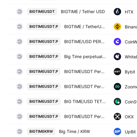
BIGTIME / Tether USD
HTX
BIGTIMEUSDT
BIGTIME / TetherUS PERPETUAL CONTRACT
Binan
BIGTIMEUSDT.P
BIGTIME/USD PERPETUAL SWAP CONTRACT
Coin
BIGTIMEUSDT.P
Big Time perpetual contract
White
BIGTIMEUSDT.P
BIGTIMEUSDT Perpetual Contract
Bybit
BIGTIMEUSDT.P
BIGTIMEUSDT Perpetual Contract
Zoom
BIGTIMEUSDT.P
BIG TIME/USD TETHER PERPETUAL SWAP CONTRACT
CoinS
BIGTIMEUSDT.P
BIGTIMEUSDT Perpetual Swap Contract
OKX
BIGTIMEUSDT.P
Big Time / KRW
UpBit
BIGTIMEKRW