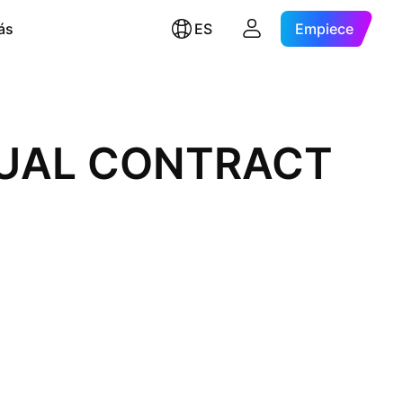
ás
ES
Empiece
ETUAL CONTRACT