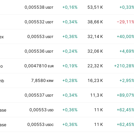
0,005538
+0,16%
53,51 K
+0,33
USDT
0,005532
+0,34%
38,66 K
−29,11
USDT
0,00553
+0,36%
32,14 K
+40,00
ex
USDT
0,005536
+0,24%
32,06 K
+4,69
USDT
0,0047810
+0,19%
22,32 K
+210,28
vo
EUR
7,8580
+0,28%
16,23 K
+2,95
mb
KRW
0,005537
+0,34%
11,3 K
+89,07
USDT
0,00553
+0,36%
11 K
+62,45
ase
USD
0,00553
+0,36%
11 K
+62,45
ase
USDC