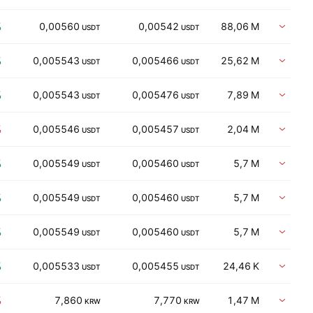
%
0,00560
0,00542
88,06 M
Vent
USDT
USDT
%
0,005543
0,005466
25,62 M
Vent
USDT
USDT
%
0,005543
0,005476
7,89 M
Vent
USDT
USDT
%
0,005546
0,005457
2,04 M
Vent
USDT
USDT
%
0,005549
0,005460
5,7 M
Vent
USDT
USDT
%
0,005549
0,005460
5,7 M
Vent
USDT
USDT
%
0,005549
0,005460
5,7 M
Vent
USDT
USDT
%
0,005533
0,005455
24,46 K
Vent
USDT
USDT
%
7,860
7,770
1,47 M
Vent
KRW
KRW