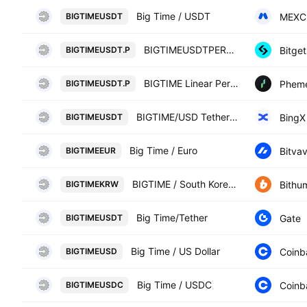
Big Time / USDT
MEXC
BIGTIMEUSDT
BIGTIMEUSDTPERP PERPETUAL MIX CONTRACT
Bitget
BIGTIMEUSDT.P
BIGTIME Linear Perpetual Futures Contract
Phem
BIGTIMEUSDT.P
BIGTIME/USD Tether Spot
BingX
BIGTIMEUSDT
Big Time / Euro
Bitva
BIGTIMEEUR
BIGTIME / South Korean Won
Bithu
BIGTIMEKRW
Big Time/Tether
Gate
BIGTIMEUSDT
Big Time / US Dollar
Coinb
BIGTIMEUSD
Big Time / USDC
Coinb
BIGTIMEUSDC