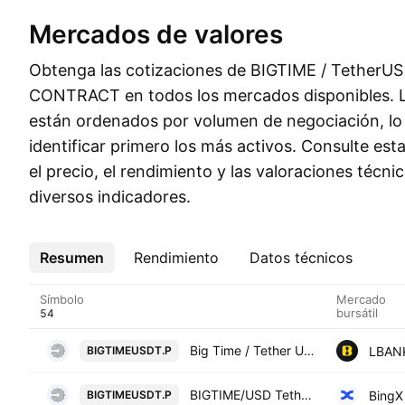
Mercados de valores
Obtenga las cotizaciones de BIGTIME / Tether
CONTRACT en todos los mercados disponibles. Lo
están ordenados por volumen de negociación, lo q
identificar primero los más activos. Consulte est
el precio, el rendimiento y las valoraciones técn
diversos indicadores.
Resumen
Más
Rendimiento
Datos técnicos
Símbolo
Mercado
bursátil
Big Time / Tether USD PERPETUAL CONTRACT
LBAN
BIGTIMEUSDT.P
BIGTIME/USD Tether Perpetual Contract
BingX
BIGTIMEUSDT.P