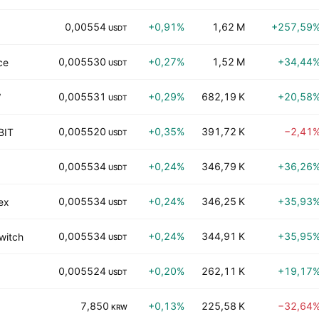
0,00554
+0,91%
1,62 M
+257,59
USDT
0,005530
+0,27%
1,52 M
+34,44
ce
USDT
0,005531
+0,29%
682,19 K
+20,58
W
USDT
0,005520
+0,35%
391,72 K
−2,41
BIT
USDT
0,005534
+0,24%
346,79 K
+36,26
USDT
0,005534
+0,24%
346,25 K
+35,93
ex
USDT
0,005534
+0,24%
344,91 K
+35,95
witch
USDT
0,005524
+0,20%
262,11 K
+19,17
USDT
7,850
+0,13%
225,58 K
−32,64
KRW