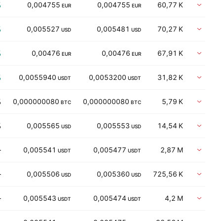
%
0,004755
0,004755
60,77 K
Vent
EUR
EUR
%
0,005527
0,005481
70,27 K
Vent
USD
USD
%
0,00476
0,00476
67,91 K
Vent
EUR
EUR
%
0,0055940
0,0053200
31,82 K
Vent
USDT
USDT
%
0,000000080
0,000000080
5,79 K
Vent
BTC
BTC
%
0,005565
0,005553
14,54 K
Vent
USD
USD
—
0,005541
0,005477
2,87 M
Vent
USDT
USDT
—
0,005506
0,005360
725,56 K
Vent
USD
USD
—
0,005543
0,005474
4,2 M
Vent
USDT
USDT