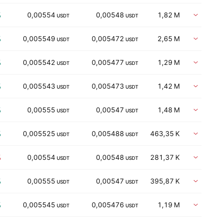
%
0,00554
0,00548
1,82 M
Vent
USDT
USDT
%
0,005549
0,005472
2,65 M
Vent
USDT
USDT
%
0,005542
0,005477
1,29 M
Vent
USDT
USDT
%
0,005543
0,005473
1,42 M
Vent
USDT
USDT
%
0,00555
0,00547
1,48 M
Vent
USDT
USDT
%
0,005525
0,005488
463,35 K
Vent
USDT
USDT
%
0,00554
0,00548
281,37 K
Vent
USDT
USDT
%
0,00555
0,00547
395,87 K
Vent
USDT
USDT
%
0,005545
0,005476
1,19 M
Vent
USDT
USDT