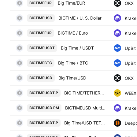
Big Time/EUR
OKX
BIGTIMEEUR
BIGTIME / U. S. Dollar
Krake
BIGTIMEUSD
BIGTIME / Euro
Krake
BIGTIMEEUR
Big Time / USDT
UpBit
BIGTIMEUSDT
Big Time / BTC
UpBit
BIGTIMEBTC
Big Time/USD
OKX
BIGTIMEUSD
BIG TIME/TETHERUS PERPETUAL CONTRACT
WEEX
BIGTIMEUSDT.P
BIGTIMEUSD Multi Collateral Perpetual Futures Contract
Krake
BIGTIMEUSD.PM
Big Time/USD TETHER PERPETUAL SWAP CONTRACT
Deepc
BIGTIMEUSDT.P