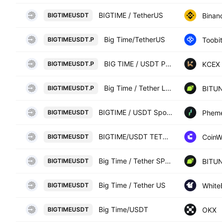
BIGTIME / TetherUS
Binan
BIGTIMEUSDT
Big Time/TetherUS
Toobi
BIGTIMEUSDT.P
BIG TIME / USDT PERPETUAL SWAP CONTRACT
KCEX
BIGTIMEUSDT.P
Big Time / Tether LINEAR FUTURES CONTRACT
BITUN
BIGTIMEUSDT.P
BIGTIME / USDT Spot Trading Pair
Phem
BIGTIMEUSDT
BIGTIME/USDT TETHER
Coin
BIGTIMEUSDT
Big Time / Tether SPOT
BITUN
BIGTIMEUSDT
Big Time / Tether US
White
BIGTIMEUSDT
Big Time/USDT
OKX
BIGTIMEUSDT