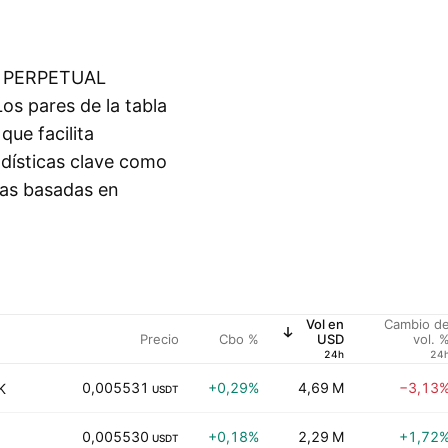
US PERPETUAL
s pares de la tabla
ue facilita
adísticas clave como
icas basadas en
Vol en
Cambio d
Precio
Cbo %
USD
vol. 
24h
24
0,005531
+0,29%
4,69 M
−3,13
K
USDT
0,005530
+0,18%
2,29 M
+1,72
USDT