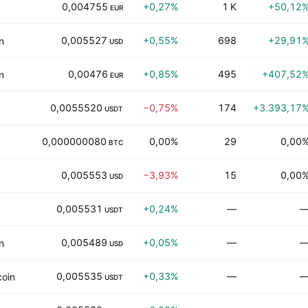
0,004755
+0,27%
1 K
+50,12
EUR
0,005527
+0,55%
698
+29,91
n
USD
0,00476
+0,85%
495
+407,52
n
EUR
0,0055520
−0,75%
174
+3.393,17
USDT
0,000000080
0,00%
29
0,00
BTC
0,005553
−3,93%
15
0,00
USD
0,005531
+0,24%
—
USDT
0,005489
+0,05%
—
n
USD
0,005535
+0,33%
—
oin
USDT