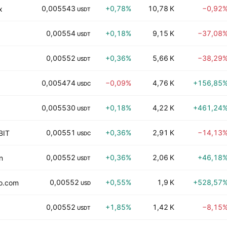
0,005543
+0,78%
10,78 K
−0,92
x
USDT
0,00554
+0,18%
9,15 K
−37,08
USDT
0,00552
+0,36%
5,66 K
−38,29
USDT
0,005474
−0,09%
4,76 K
+156,85
USDC
0,005530
+0,18%
4,22 K
+461,24
USDT
0,00551
+0,36%
2,91 K
−14,13
BIT
USDC
0,00552
+0,36%
2,06 K
+46,18
n
USDT
0,00552
+0,55%
1,9 K
+528,57
o.com
USD
0,00552
+1,85%
1,42 K
−8,15
USDT