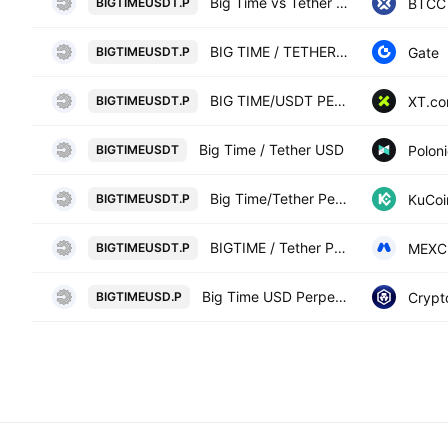
Big Time vs Tether USD PERPETUAL CONTRACT
BTCC
BIGTIMEUSDT.P
BIG TIME / TETHERUS PERPETUAL CONTRACT
Gate
BIGTIMEUSDT.P
BIG TIME/USDT PERPETUAL SWAP CONTRACT
XT.c
BIGTIMEUSDT.P
Big Time / Tether USD
Polon
BIGTIMEUSDT
Big Time/Tether Perpetual Contract
KuCoi
BIGTIMEUSDT.P
BIGTIME / Tether PERPETUAL FUTURES
MEXC
BIGTIMEUSDT.P
Big Time USD Perpetual
Crypt
BIGTIMEUSD.P