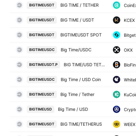
BIG TIME / TETHER
CoinE
BIGTIMEUSDT
BIG TIME / USDT
KCEX
BIGTIMEUSDT
BIGTIMEUSDT SPOT
Bitget
BIGTIMEUSDT
Big Time/USDC
OKX
BIGTIMEUSDC
BIG TIME/USD TETHER PERPETUAL SWAP CONTRACT
BloFin
BIGTIMEUSDT.P
Big Time / USD Coin
White
BIGTIMEUSDC
Big Time / Tether
KuCoi
BIGTIMEUSDT
Big Time / USD
Crypt
BIGTIMEUSD
BIG TIME/TETHERUS
WEEX
BIGTIMEUSDT