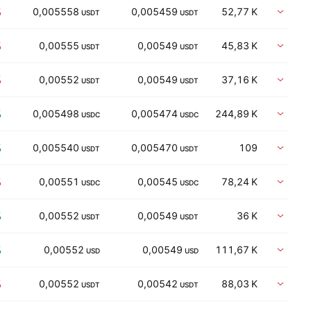
%
0,005558
0,005459
52,77 K
Vent
USDT
USDT
%
0,00555
0,00549
45,83 K
Vent
USDT
USDT
%
0,00552
0,00549
37,16 K
Vent
USDT
USDT
%
0,005498
0,005474
244,89 K
Vent
USDC
USDC
%
0,005540
0,005470
109
Vent
USDT
USDT
%
0,00551
0,00545
78,24 K
Vent
USDC
USDC
%
0,00552
0,00549
36 K
Vent
USDT
USDT
%
0,00552
0,00549
111,67 K
Vent
USD
USD
%
0,00552
0,00542
88,03 K
Vent
USDT
USDT