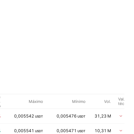
e
Val.
Máximo
Mínimo
Vol.
%
técnica
h
%
0,005542
0,005476
31,23 M
Vent
USDT
USDT
%
0,005541
0,005471
10,31 M
Vent
USDT
USDT