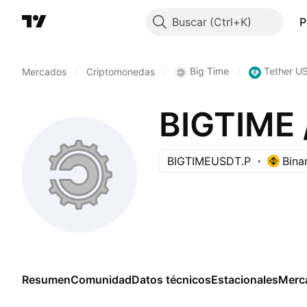
Buscar
P
Big Time
Tether U
Mercados
/
Criptomonedas
/
/
BIGTIME
BIGTIMEUSDT.P
Bina
Resumen
Comunidad
Datos técnicos
Estacionales
Merc