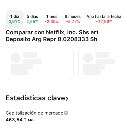
1 día
5 días
1 mes
6 meses
Año hasta la fecha
0,91%
2,55%
−2,39%
−5,77%
−17,99%
Comparar con Netflix, Inc. Shs ert
Deposito Arg Repr 0.0208333 Sh
Estadísticas
clave
Capitalización de mercado
‪463,54 T‬
ARS