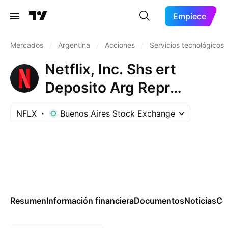
Empiece
Mercados
/
Argentina
/
Acciones
/
Servicios tecnológicos
Netflix, Inc. Shs ert
Deposito Arg Repr
0.0208333 Sh
NFLX
Buenos Aires Stock Exchange
Resumen
Información financiera
Documentos
Noticias
Co