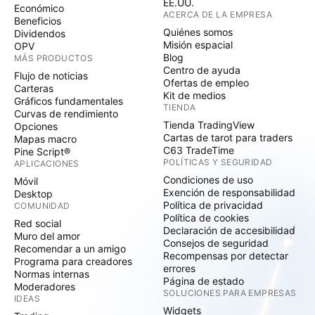
EE.UU.
Económico
ACERCA DE LA EMPRESA
Beneficios
Quiénes somos
Dividendos
Misión espacial
OPV
Blog
MÁS PRODUCTOS
Centro de ayuda
Flujo de noticias
Ofertas de empleo
Carteras
Kit de medios
Gráficos fundamentales
TIENDA
Curvas de rendimiento
Tienda TradingView
Opciones
Cartas de tarot para traders
Mapas macro
C63 TradeTime
Pine Script®
POLÍTICAS Y SEGURIDAD
APLICACIONES
Condiciones de uso
Móvil
Exención de responsabilidad
Desktop
Política de privacidad
COMUNIDAD
Política de cookies
Red social
Declaración de accesibilidad
Muro del amor
Consejos de seguridad
Recomendar a un amigo
Recompensas por detectar
Programa para creadores
errores
Normas internas
Página de estado
Moderadores
SOLUCIONES PARA EMPRESAS
IDEAS
Widgets