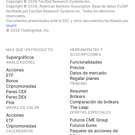
Copyright © 2026 FactSet Research Systems Inc.
Copyright © 2026, American Bankers Association. Base de datos CUSIP
facilitada por FactSet Research Systems Inc. Todos los derechos
reservados.
Documentos presentados ante la SEC y otros documentos facilitados por
Quartr
.
© 2026 TradingView, Inc.
MÁS QUE UN PRODUCTO
HERRAMIENTAS Y
SUSCRIPCIONES
Supergráficos
Funcionalidades
ANALIZADORES
Precios
Acciones
Datos de mercado
ETF
Regalar planes
Bonos
TRADING
Criptomonedas
Resumen
Pares CEX
Brókers
Pares DEX
Comparación de brókers
Pine
The Leap
MAPAS DE CALOR
OFERTAS ESPECIALES
Acciones
Futuros CME Group
ETF
Futuros Eurex
Criptomonedas
Paquete de acciones de
CALENDARIOS