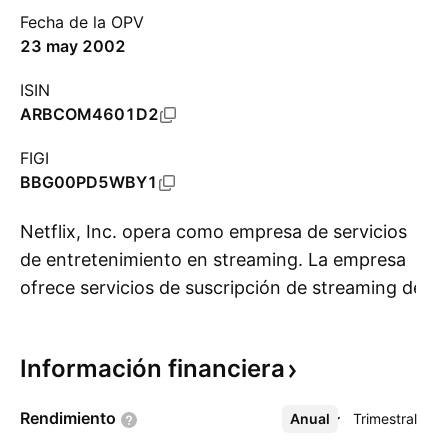
Fecha de la OPV
23 may 2002
ISIN
ARBCOM4601D2
FIGI
BBG00PD5WBY1
Netflix, Inc. opera como empresa de servicios
de entretenimiento en streaming. La empresa
ofrece servicios de suscripción de streaming de
Mo
películas y episodios de televisión a través de
Internet y envíos de los DVD por correo. Opera
Información
financiera
a través de los siguientes segmentos:
Streaming nacional, Streaming internacional y
Rendimiento
Anual
Más
Trimestral
DVD nacional. El segmento Streaming nacional