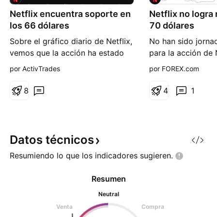
Netflix encuentra soporte en
Netflix no logra
los 66 dólares
70 dólares
Sobre el gráfico diario de Netflix,
No han sido jornad
vemos que la acción ha estado
para la acción de 
corrigiendo un poco al alza,
estos momentos, s
por ActivTrades
por FOREX.com
desde la zona de los 66 dólares
relevante la pérdi
y sube hasta el 73,63. Sin
8.00% registrada 
8
4
1
embargo, pese al retroceso
publicación de res
alcista, la tendencia bajista a
mantiene un sesg
corto y medio plazo todavía se
importante en las 
mantiene en Netflix y es posible
corto plazo. Dura
Datos
técnicos
que regrese a la baja.
pasada, Netflix re
Resumiendo lo que los indicadores
sugieren.
Resumen
Neutral
Venta
Compra