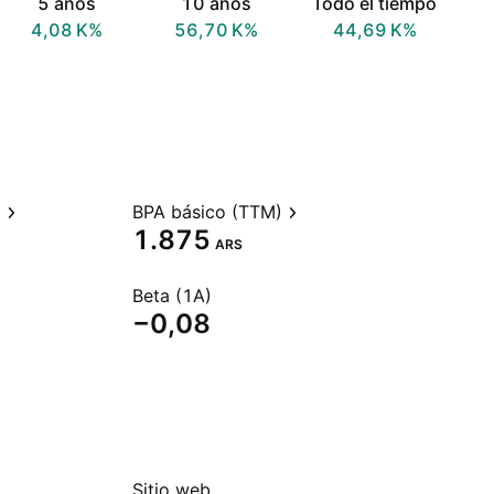
5 años
10 años
Todo el tiempo
‪4,08 K‬%
‪56,70 K‬%
‪44,69 K‬%
)
BPA básico (TTM)
1.875
ARS
Beta (1A)
−0,08
Sitio web