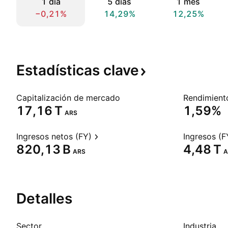
1 día
5 días
1 mes
−0,21%
14,29%
12,25%
Estadísticas
clave
Capitalización de mercado
‪17,16 T‬
1,59%
ARS
Ingresos netos (FY)
Ingresos (F
‪820,13 B‬
‪4,48 T‬
ARS
A
Detalles
Sector
Industria