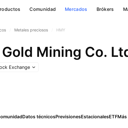
roductos
Comunidad
Mercados
Brókers
M
icos
/
Metales preciosos
/
HMY
tock Exchange
omunidad
Datos técnicos
Previsiones
Estacionales
ETF
Más