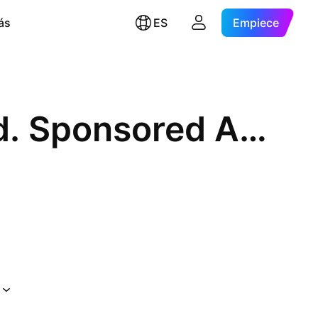
ás
ES
Empiece
Harmony Gold Mining Co. Ltd. Sponsored ADR