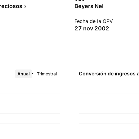
reciosos
Beyers Nel
Fecha de la OPV
27 nov 2002
Conversión de ingresos 
Anual
Más
Trimestral