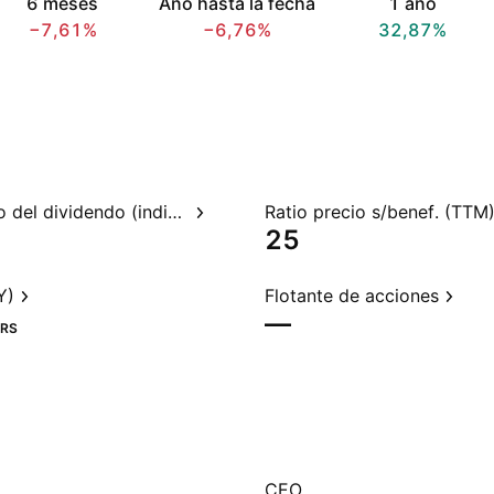
6 meses
Año hasta la fecha
1 año
−7,61%
−6,76%
32,87%
Rendimiento del dividendo (indicado)
Ratio precio s/benef. (TTM
25
Y)
Flotante de acciones
—
RS
CEO