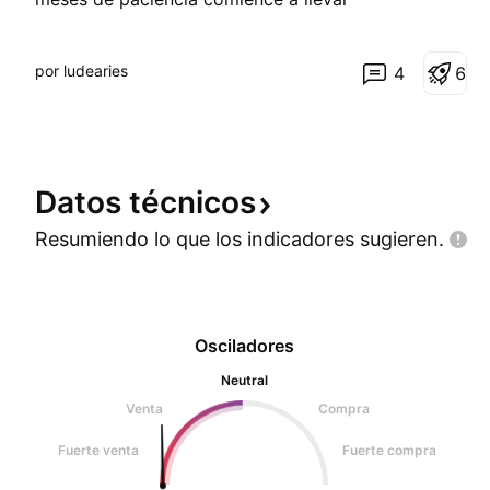
por ludearies
4
6
Datos
técnicos
Resumiendo lo que los indicadores
sugieren.
Osciladores
Neutral
Venta
Compra
Fuerte venta
Fuerte compra