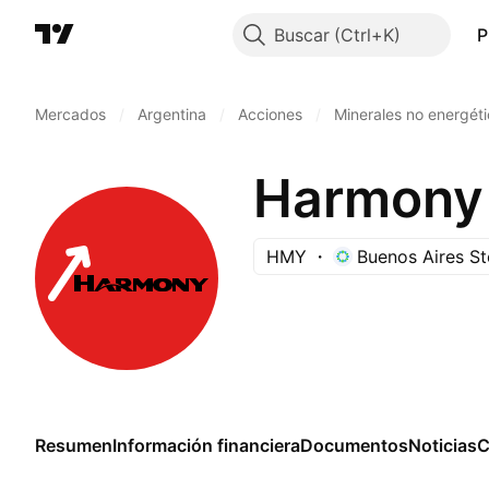
Buscar
P
Mercados
/
Argentina
/
Acciones
/
Minerales no energét
HMY
Buenos Aires S
Resumen
Información financiera
Documentos
Noticias
C