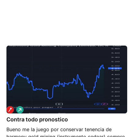
L
a
Contra todo pronostico
r
g
Bueno me la juego por conservar tenencia de
o
harmony gold mining (instrumento cedear) compre