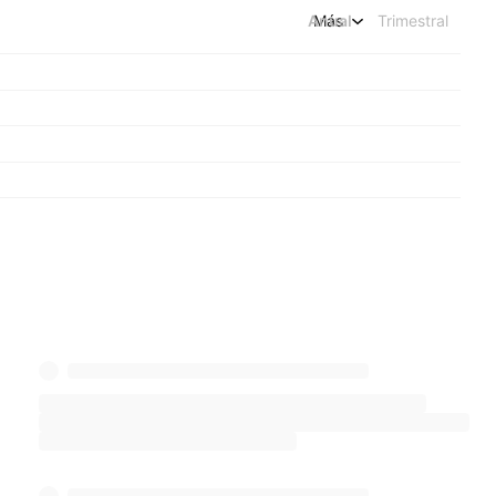
Anual
Más
Trimestral