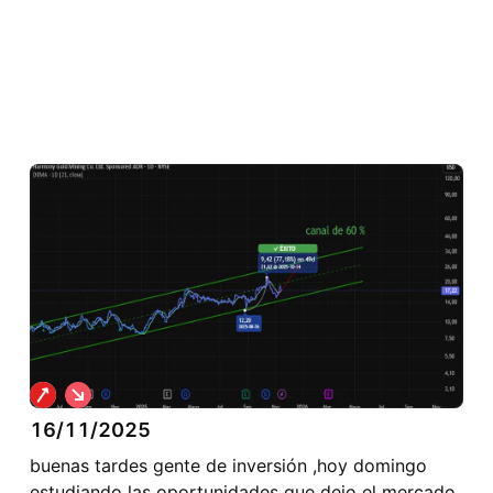
C
o
16/11/2025
r
t
buenas tardes gente de inversión ,hoy domingo
o
estudiando las oportunidades que dejo el mercado,