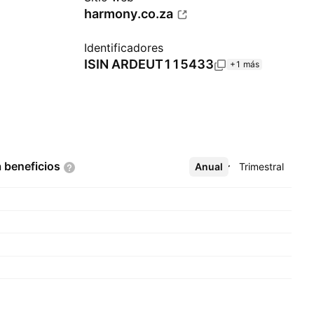
harmony.co.za
Identificadores
ISIN
ARDEUT115433
+1 más
a
beneficios
Anual
Más
Trimestral