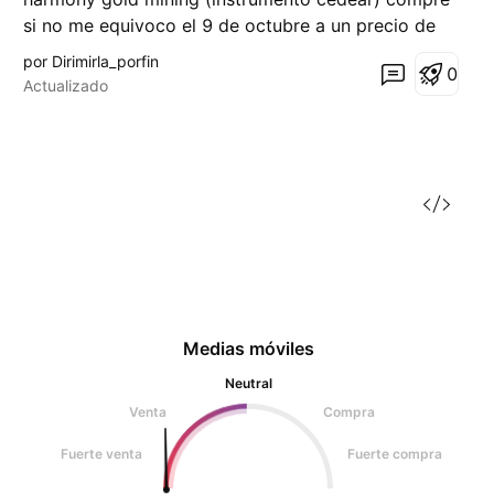
si no me equivoco el 9 de octubre a un precio de
3,350$ ars. Ayer llegó a su máximo de 4,900 $
por Dirimirla_porfin
0
aprox. Ganancia entorno al 41% en pesos en menos
Actualizado
de 10 días no vendí. Hoy bajo, cerrando alrededor
de 4,380$ ars.
Medias móviles
Neutral
Venta
Compra
Fuerte venta
Fuerte compra