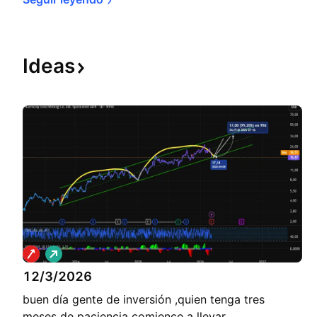
Ideas
L
a
12/3/2026
r
g
buen día gente de inversión ,quien tenga tres
o
meses de paciencia comience a llevar