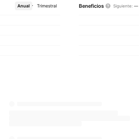
Beneficios
Anual
Más
Trimestral
Siguiente
:
—