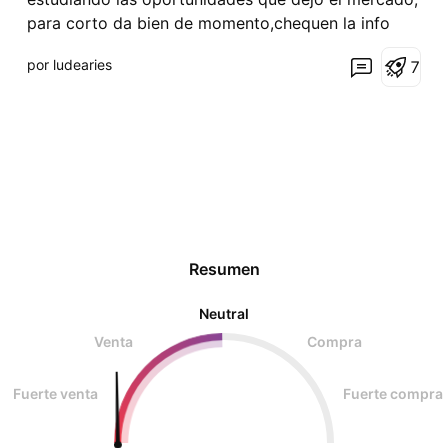
para corto da bien de momento,chequen la info
por ludearies
7
Resumen
Neutral
Venta
Compra
Fuerte venta
Fuerte compra