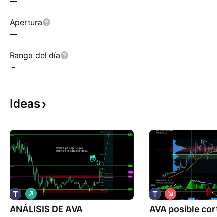
—
Apertura
—
Rango del día
–
Ideas
L
C
a
o
ANÁLISIS DE AVA
r
AVA posible cor
r
g
t