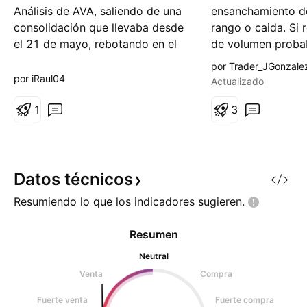
Análisis de AVA, saliendo de una
ensanchamiento de
o
o
consolidación que llevaba desde
rango o caida. Si 
el 21 de mayo, rebotando en el
de volumen proba
61.8% del fibo y coincide con
a la segunda zon
por Trader_JGonzale
una resistencia mensual, RSI por
importante.
por iRaul04
Actualizado
encima del 50% pero esperando
a que rompa 3.94 para confirmar
1
3
q no es una falsa ruptura
Datos
técnicos
Resumiendo lo que los indicadores
sugieren.
Resumen
Neutral
Venta
Compra
Fuerte venta
Fuerte compra