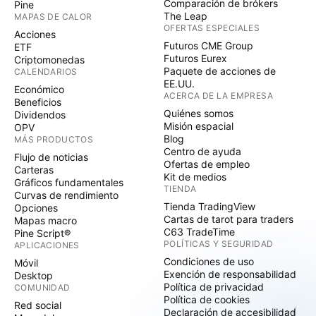
Comparación de brókers
Pine
The Leap
MAPAS DE CALOR
OFERTAS ESPECIALES
Acciones
Futuros CME Group
ETF
Futuros Eurex
Criptomonedas
Paquete de acciones de
CALENDARIOS
EE.UU.
Económico
ACERCA DE LA EMPRESA
Beneficios
Quiénes somos
Dividendos
Misión espacial
OPV
Blog
MÁS PRODUCTOS
Centro de ayuda
Flujo de noticias
Ofertas de empleo
Carteras
Kit de medios
Gráficos fundamentales
TIENDA
Curvas de rendimiento
Tienda TradingView
Opciones
Cartas de tarot para traders
Mapas macro
C63 TradeTime
Pine Script®
POLÍTICAS Y SEGURIDAD
APLICACIONES
Condiciones de uso
Móvil
Exención de responsabilidad
Desktop
Política de privacidad
COMUNIDAD
Política de cookies
Red social
Declaración de accesibilidad