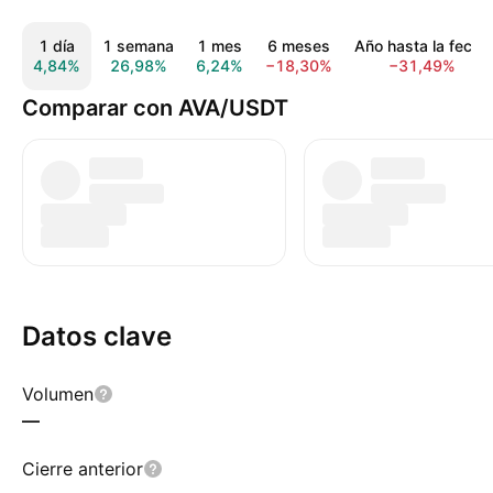
1 día
1 semana
1 mes
6 meses
Año hasta la fecha
4,84%
26,98%
6,24%
−18,30%
−31,49%
Comparar con AVA/USDT
Datos clave
Volumen
—
Cierre anterior