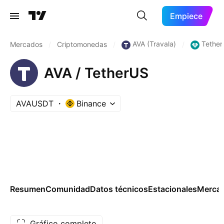
Empiece
AVA (Travala)
Tether
Mercados
/
Criptomonedas
/
/
AVA / TetherUS
AVAUSDT
Binance
Resumen
Comunidad
Datos técnicos
Estacionales
Merca
Gráfico completo