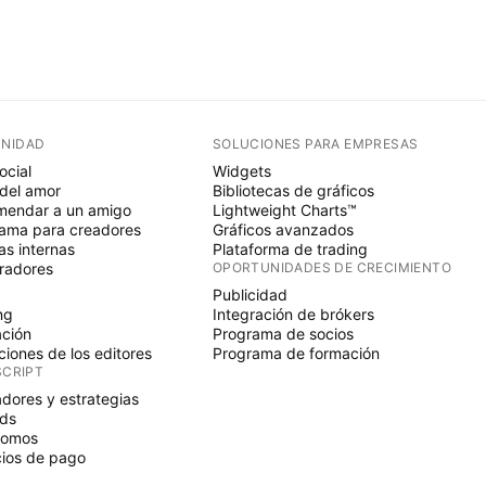
NIDAD
SOLUCIONES PARA EMPRESAS
ocial
Widgets
del amor
Bibliotecas de gráficos
endar a un amigo
Lightweight Charts™
ama para creadores
Gráficos avanzados
s internas
Plataforma de trading
radores
OPORTUNIDADES DE CRECIMIENTO
Publicidad
ng
Integración de brókers
ción
Programa de socios
ciones de los editores
Programa de formación
SCRIPT
adores y estrategias
ds
nomos
ios de pago