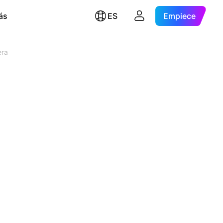
ás
ES
Empiece
era