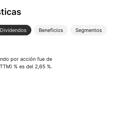
ticas
Dividendos
Beneficios
Segmentos
endo por acción fue de
(TTM) % es del 2,65 %.