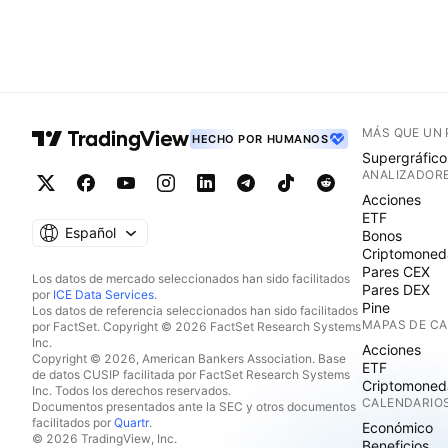
MÁS QUE UN
HECHO POR HUMANOS
Supergráfico
ANALIZADOR
Acciones
ETF
Español
Bonos
Criptomoned
Pares CEX
Los datos de mercado seleccionados han sido facilitados
Pares DEX
por
ICE Data Services
.
Pine
Los datos de referencia seleccionados han sido facilitados
MAPAS DE C
por FactSet. Copyright © 2026 FactSet Research Systems
Inc.
Acciones
Copyright © 2026, American Bankers Association. Base
ETF
de datos CUSIP facilitada por FactSet Research Systems
Criptomoned
Inc. Todos los derechos reservados.
CALENDARIO
Documentos presentados ante la SEC y otros documentos
facilitados por
Quartr
.
Económico
© 2026 TradingView, Inc.
Beneficios