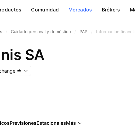
roductos
Comunidad
Mercados
Brókers
M
s
/
Cuidado personal y doméstico
/
PAP
/
Información financi
nis SA
change
icos
Previsiones
Estacionales
Más