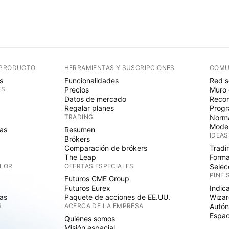
 PRODUCTO
HERRAMIENTAS Y SUSCRIPCIONES
COMU
s
Funcionalidades
Red s
ES
Precios
Muro 
Datos de mercado
Recom
Regalar planes
Progr
TRADING
Norma
Mode
as
Resumen
IDEAS
Brókers
Comparación de brókers
Tradi
The Leap
Forma
ALOR
OFERTAS ESPECIALES
Selec
PINE 
Futuros CME Group
Futuros Eurex
Indic
as
Paquete de acciones de EE.UU.
Wizar
S
ACERCA DE LA EMPRESA
Autó
Espac
Quiénes somos
Misión espacial