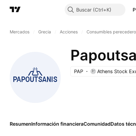
Buscar
P
Mercados
/
Grecia
/
Acciones
/
Consumibles perecedero
Papoutsa
PAP
Athens Stock Ex
Resumen
Información financiera
Comunidad
Datos técn