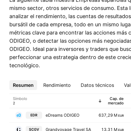
mismo sector, otros servicios de consumo. Esta li
analizar el rendimiento, las cuentas de resultados
bursátil de cada empresa, todo en un mismo luga
métricas clave para encontrar las acciones más
ODIGEO, o detectar las opciones más negociad
ODIGEO. Ideal para inversores y traders que bus
perfeccionar una estrategia dentro de este crec
tecnológico.
Resumen
Más
Rendimiento
Datos técnicos
Val
Símbolo
Cap. de
mercado
eDreams ODIGEO
637,29 M
EDR
EUR
Grandvoyage Travel SA
13,31 M
SCGV
EUR