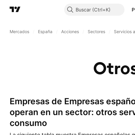
Buscar
P
Mercados
/
España
/
Acciones
/
Sectores
/
Servicios 
Otro
Empresas de Empresas españolas que
operan en un sector: otros ser
consumo
La siguiente tabla muestra Empresas españolas q