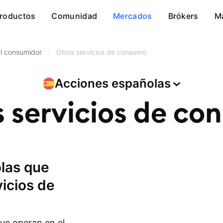
roductos
Comunidad
Mercados
Brókers
M
al consumidor
/
Otros servicios de consumo
Acciones
españolas
s servicios de co
vicios de
ue operan en el