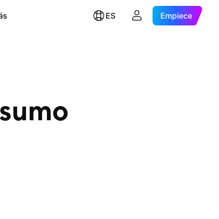
ás
ES
Empiece
nsumo