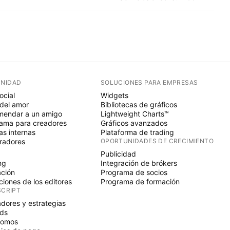
NIDAD
SOLUCIONES PARA EMPRESAS
ocial
Widgets
del amor
Bibliotecas de gráficos
endar a un amigo
Lightweight Charts™
ama para creadores
Gráficos avanzados
s internas
Plataforma de trading
radores
OPORTUNIDADES DE CRECIMIENTO
Publicidad
ng
Integración de brókers
ción
Programa de socios
ciones de los editores
Programa de formación
SCRIPT
adores y estrategias
ds
nomos