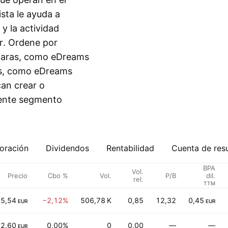
sta le ayuda a
 y la actividad
r. Ordene por
 caras, como eDreams
as, como eDreams
can crear o
iente segmento
oración
Dividendos
Rentabilidad
Cuenta de res
BPA
Vol.
Precio
Cbo %
Vol.
P/B
dil.
rel.
TTM
5,54
−2,12%
506,78 K
0,85
12,32
0,45
EUR
EUR
2,60
0,00%
0
0,00
—
—
EUR