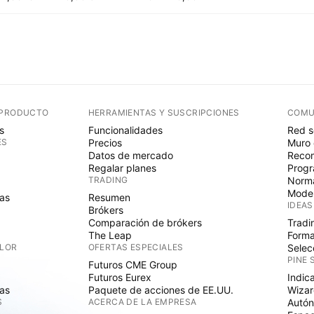
 PRODUCTO
HERRAMIENTAS Y SUSCRIPCIONES
COMU
s
Funcionalidades
Red s
ES
Precios
Muro 
Datos de mercado
Recom
Regalar planes
Progr
TRADING
Norma
Mode
as
Resumen
IDEAS
Brókers
Comparación de brókers
Tradi
The Leap
Forma
ALOR
OFERTAS ESPECIALES
Selec
PINE 
Futuros CME Group
Futuros Eurex
Indic
as
Paquete de acciones de EE.UU.
Wizar
S
ACERCA DE LA EMPRESA
Autó