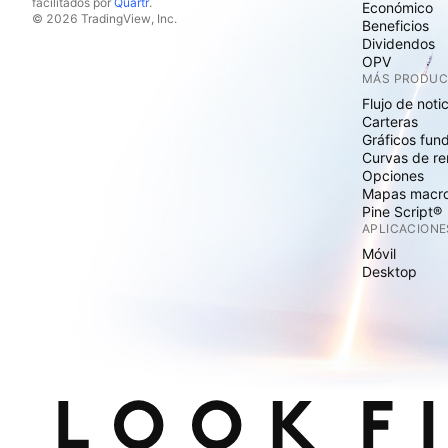
facilitados por
Quartr
.
Económico
© 2026 TradingView, Inc.
Beneficios
Dividendos
OPV
MÁS PRODU
Flujo de noti
Carteras
Gráficos fun
Curvas de re
Opciones
Mapas macr
Pine Script®
APLICACIONE
Móvil
Desktop