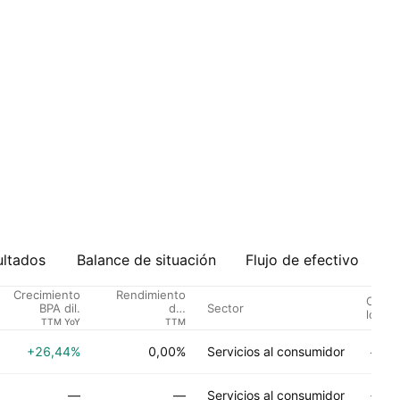
ultados
Balance de situación
Flujo de efectivo
Crecimiento
Rendimiento
Califi
Sector
BPA dil.
del
los an
dividendo %
TTM YoY
TTM
+26,44%
0,00%
Servicios al consumidor
C
—
—
Servicios al consumidor
Si