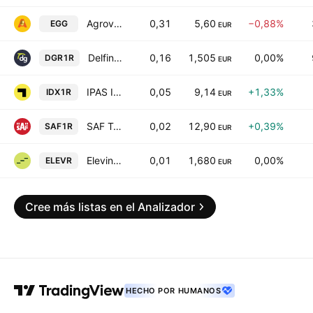
Agrova Baltics AS
0,31
5,60
−0,88%
EGG
EUR
DelfinGroup AS
0,16
1,505
0,00%
DGR1R
EUR
IPAS Indexo
0,05
9,14
+1,33%
IDX1R
EUR
SAF Tehnika A/S
0,02
12,90
+0,39%
SAF1R
EUR
Eleving Group
0,01
1,680
0,00%
ELEVR
EUR
Cree más listas en el Analizador
HECHO POR HUMANOS