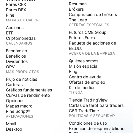
Resumen
Pares CEX
Brókers
Pares DEX
Comparación de brókers
Pine
The Leap
MAPAS DE CALOR
OFERTAS ESPECIALES
Acciones
Futuros CME Group
ETF
Futuros Eurex
Criptomonedas
Paquete de acciones de
CALENDARIOS
EE.UU.
Económico
ACERCA DE LA EMPRESA
Beneficios
Quiénes somos
Dividendos
Misión espacial
OPV
Blog
MÁS PRODUCTOS
Centro de ayuda
Flujo de noticias
Ofertas de empleo
Carteras
Kit de medios
Gráficos fundamentales
TIENDA
Curvas de rendimiento
Tienda TradingView
Opciones
Cartas de tarot para traders
Mapas macro
C63 TradeTime
Pine Script®
POLÍTICAS Y SEGURIDAD
APLICACIONES
Condiciones de uso
Móvil
Exención de responsabilidad
Desktop