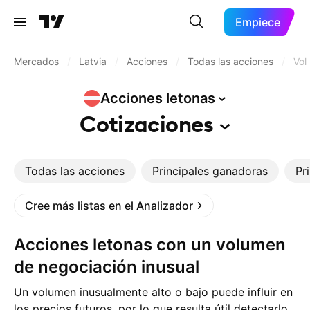
Empiece
Mercados
/
Latvia
/
Acciones
/
Todas las acciones
/
Vol
Acciones
letonas
Cotizaciones
Todas las acciones
Principales ganadoras
Pr
Cree más listas en el Analizador
Acciones letonas con un volumen
de negociación inusual
Un volumen inusualmente alto o bajo puede influir en
los precios futuros, por lo que resulta útil detectarlo