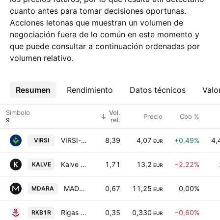
cuanto antes para tomar decisiones oportunas.
Acciones letonas que muestran un volumen de
negociación fuera de lo común en este momento y
que puede consultar a continuación ordenadas por
volumen relativo.
Resumen
Más
Rendimiento
Datos técnicos
Valo
Símbolo
Vol.
Precio
Cbo %
rel.
VIRSI-A AS
8,39
4,07
+0,49%
4,
VIRSI
EUR
Kalve Coffee AS
1,71
13,2
−2,22%
KALVE
EUR
MADARA Cosmetics AS
0,67
11,25
0,00%
MDARA
EUR
Rigas Kugu Buvetava JSC
0,35
0,330
−0,60%
RKB1R
EUR