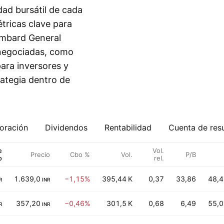
dad bursátil de cada
tricas clave para
ombard General
 negociadas, como
para inversores y
rategia dentro de
oración
Dividendos
Rentabilidad
Cuenta de res
e
Vol.
Precio
Cbo %
Vol.
P/B
o
rel.
1.639,0
−1,15%
395,44 K
0,37
33,86
48,4
R
INR
357,20
−0,46%
301,5 K
0,68
6,49
55,0
R
INR