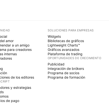
NIDAD
SOLUCIONES PARA EMPRESAS
ocial
Widgets
del amor
Bibliotecas de gráficos
endar a un amigo
Lightweight Charts™
ama para creadores
Gráficos avanzados
s internas
Plataforma de trading
radores
OPORTUNIDADES DE CRECIMIENTO
Publicidad
ng
Integración de brókers
ción
Programa de socios
ciones de los editores
Programa de formación
SCRIPT
adores y estrategias
ds
nomos
ios de pago