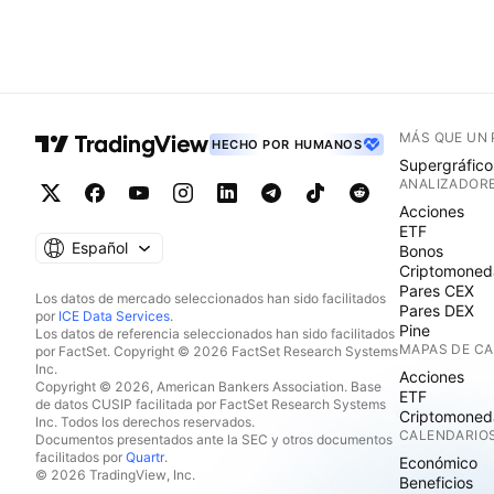
MÁS QUE UN
HECHO POR HUMANOS
Supergráfico
ANALIZADOR
Acciones
ETF
Español
Bonos
Criptomoned
Pares CEX
Los datos de mercado seleccionados han sido facilitados
Pares DEX
por
ICE Data Services
.
Pine
Los datos de referencia seleccionados han sido facilitados
MAPAS DE C
por FactSet. Copyright © 2026 FactSet Research Systems
Inc.
Acciones
Copyright © 2026, American Bankers Association. Base
ETF
de datos CUSIP facilitada por FactSet Research Systems
Criptomoned
Inc. Todos los derechos reservados.
CALENDARIO
Documentos presentados ante la SEC y otros documentos
facilitados por
Quartr
.
Económico
© 2026 TradingView, Inc.
Beneficios