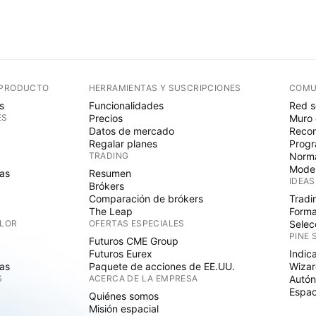
 PRODUCTO
HERRAMIENTAS Y SUSCRIPCIONES
COMU
s
Funcionalidades
Red s
ES
Precios
Muro 
Datos de mercado
Recom
Regalar planes
Progr
TRADING
Norma
Mode
as
Resumen
IDEAS
Brókers
Comparación de brókers
Tradi
The Leap
Forma
ALOR
OFERTAS ESPECIALES
Selec
PINE 
Futuros CME Group
Futuros Eurex
Indic
as
Paquete de acciones de EE.UU.
Wizar
S
ACERCA DE LA EMPRESA
Autó
Espac
Quiénes somos
Misión espacial