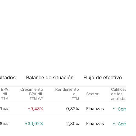
ultados
Balance de situación
Flujo de efectivo
Calificación
BPA
Crecimiento
Rendimiento
Sector
de los
dil.
BPA dil.
del
analistas
dividendo %
TTM
TTM YoY
TTM
1
−9,48%
0,82%
Finanzas
Compra
INR
8
+30,02%
2,80%
Finanzas
Compra
INR