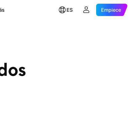
ás
ES
Empiece
ados