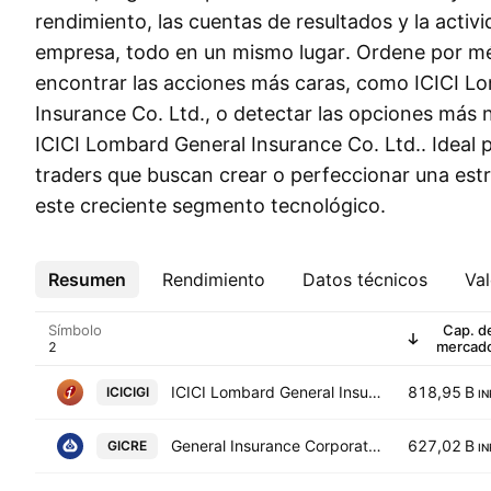
rendimiento, las cuentas de resultados y la activi
empresa, todo en un mismo lugar. Ordene por mé
encontrar las acciones más caras, como ICICI L
Insurance Co. Ltd., o detectar las opciones más
ICICI Lombard General Insurance Co. Ltd.. Ideal 
traders que buscan crear o perfeccionar una est
este creciente segmento tecnológico.
Resumen
Más
Rendimiento
Datos técnicos
Val
Símbolo
Cap. d
mercad
ICICI Lombard General Insurance Co. Ltd.
818,95 B
ICICIGI
IN
General Insurance Corporation of India
627,02 B
GICRE
IN