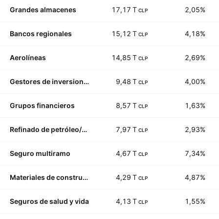
Grandes almacenes
17,17 T
2,05%
CLP
Bancos regionales
15,12 T
4,18%
CLP
Aerolíneas
14,85 T
2,69%
CLP
Gestores de inversiones
9,48 T
4,00%
CLP
Grupos financieros
8,57 T
1,63%
CLP
Refinado de petróleo/comercialización
7,97 T
2,93%
CLP
Seguro multiramo
4,67 T
7,34%
CLP
Materiales de construcción
4,29 T
4,87%
CLP
Seguros de salud y vida
4,13 T
1,55%
CLP