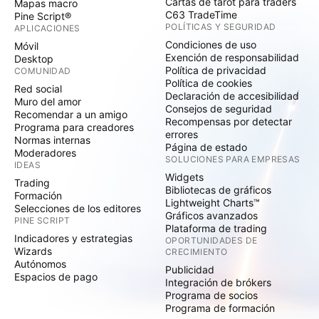
Cartas de tarot para traders
Mapas macro
C63 TradeTime
Pine Script®
POLÍTICAS Y SEGURIDAD
APLICACIONES
Condiciones de uso
Móvil
Exención de responsabilidad
Desktop
Política de privacidad
COMUNIDAD
Política de cookies
Red social
Declaración de accesibilidad
Muro del amor
Consejos de seguridad
Recomendar a un amigo
Recompensas por detectar
Programa para creadores
errores
Normas internas
Página de estado
Moderadores
SOLUCIONES PARA EMPRESAS
IDEAS
Widgets
Trading
Bibliotecas de gráficos
Formación
Lightweight Charts™
Selecciones de los editores
Gráficos avanzados
PINE SCRIPT
Plataforma de trading
Indicadores y estrategias
OPORTUNIDADES DE
Wizards
CRECIMIENTO
Autónomos
Publicidad
Espacios de pago
Integración de brókers
Programa de socios
Programa de formación