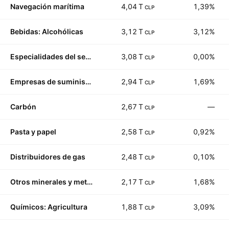
Navegación marítima
4,04 T
1,39%
CLP
Bebidas: Alcohólicas
3,12 T
3,12%
CLP
Especialidades del sector industrial
3,08 T
0,00%
CLP
Empresas de suministro de agua
2,94 T
1,69%
CLP
Carbón
2,67 T
—
CLP
Pasta y papel
2,58 T
0,92%
CLP
Distribuidores de gas
2,48 T
0,10%
CLP
Otros minerales y metales
2,17 T
1,68%
CLP
Químicos: Agricultura
1,88 T
3,09%
CLP