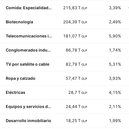
Comida: Especialidades y dulces
215,83 T
3,39%
CLP
Biotecnología
204,39 T
2,49%
CLP
Telecomunicaciones inalámbricas
181,07 T
5,90%
CLP
Conglomerados industriales
86,78 T
1,74%
CLP
TV por satélite o cable
82,79 T
5,31%
CLP
Ropa y calzado
57,47 T
3,93%
CLP
Eléctricas
28,7 T
4,15%
CLP
Equipos y servicios de yacimientos petrolíferos
24,44 T
2,11%
CLP
Desarrollo inmobiliario
18,25 T
1,99%
CLP