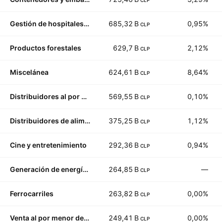
CLP
Gestión de hospitales y enfermería
685,32 B
0,95%
CLP
Productos forestales
629,7 B
2,12%
CLP
Miscelánea
624,61 B
8,64%
CLP
Distribuidores al por mayor
569,55 B
0,10%
CLP
Distribuidores de alimentos
375,25 B
1,12%
CLP
Cine y entretenimiento
292,36 B
0,94%
CLP
Generación de energía alternativa
264,85 B
—
CLP
Ferrocarriles
263,82 B
0,00%
CLP
Venta al por menor de ropa y calzado
249,41 B
0,00%
CLP