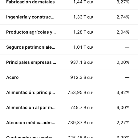
Fabricación de metales
1,44 T
3,27%
CLP
Ingeniería y construcción
1,33 T
2,74%
CLP
Productos agrícolas y de molienda
1,28 T
2,04%
CLP
Seguros patrimoniales y de accidentes
1,01 T
—
CLP
Principales empresas de telecomunicaciones
937,1 B
0,00%
CLP
Acero
912,3 B
—
CLP
Alimentación: principales diversificados
753,95 B
3,82%
CLP
Alimentación al por menor
745,7 B
6,00%
CLP
Atención médica administrada
739,37 B
2,27%
CLP
Contenedores y embalaje
725,46 B
3,29%