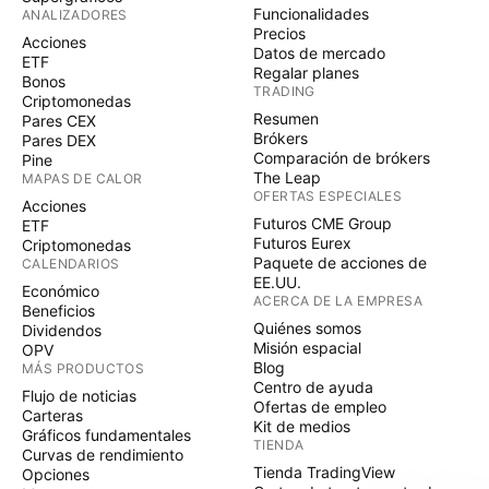
Funcionalidades
ANALIZADORES
Precios
Acciones
Datos de mercado
ETF
Regalar planes
Bonos
TRADING
Criptomonedas
Resumen
Pares CEX
Brókers
Pares DEX
Comparación de brókers
Pine
The Leap
MAPAS DE CALOR
OFERTAS ESPECIALES
Acciones
Futuros CME Group
ETF
Futuros Eurex
Criptomonedas
Paquete de acciones de
CALENDARIOS
EE.UU.
Económico
ACERCA DE LA EMPRESA
Beneficios
Quiénes somos
Dividendos
Misión espacial
OPV
Blog
MÁS PRODUCTOS
Centro de ayuda
Flujo de noticias
Ofertas de empleo
Carteras
Kit de medios
Gráficos fundamentales
TIENDA
Curvas de rendimiento
Tienda TradingView
Opciones