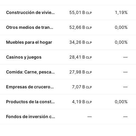
Construcción de viviendas
55,01 B
1,19%
CLP
Otros medios de transporte
52,66 B
0,00%
CLP
Muebles para el hogar
34,26 B
0,00%
CLP
Casinos y juegos
28,41 B
—
CLP
Comida: Carne, pescado y lácteos
27,98 B
—
CLP
Empresas de cruceros, hoteles y resorts
7,07 B
—
CLP
Productos de la construcción
4,19 B
0,00%
CLP
Fondos de inversión colectiva y sociedades de inversión
—
—