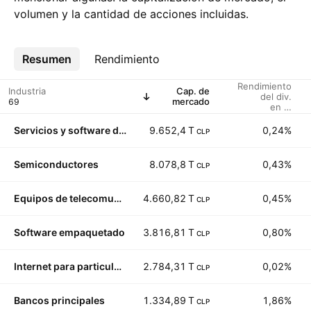
volumen y la cantidad de acciones incluidas.
Resumen
Más
Rendimiento
Rendimiento
Industria
Cap. de
del div.
mercado
en %
(indicado)
Servicios y software de Internet
9.652,4 T
0,24%
CLP
Semiconductores
8.078,8 T
0,43%
CLP
Equipos de telecomunicaciones
4.660,82 T
0,45%
CLP
Software empaquetado
3.816,81 T
0,80%
CLP
Internet para particulares
2.784,31 T
0,02%
CLP
Bancos principales
1.334,89 T
1,86%
CLP