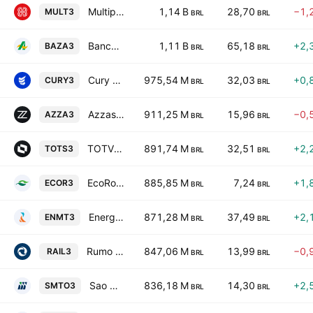
Multiplan Empreendimentos Imobiliarios SA
1,14 B
28,70
−1,
MULT3
BRL
BRL
Banco da Amazonia S.A.
1,11 B
65,18
+2,
BAZA3
BRL
BRL
Cury Construtora e Incorporadora SA
975,54 M
32,03
+0,
CURY3
BRL
BRL
Azzas 2154 SA
911,25 M
15,96
−0,
AZZA3
BRL
BRL
TOTVS S.A.
891,74 M
32,51
+2,
TOTS3
BRL
BRL
EcoRodovias Infraestrutura e Logistica S.A.
885,85 M
7,24
+1,
ECOR3
BRL
BRL
Energisa Mato Grosso - Distribuidora de Energia Sa
871,28 M
37,49
+2,
ENMT3
BRL
BRL
Rumo SA
847,06 M
13,99
−0,
RAIL3
BRL
BRL
Sao Martinho S.A.
836,18 M
14,30
+2,
SMTO3
BRL
BRL