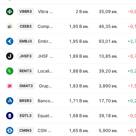
Vibra Energia SA
2 B
35,09
−0,
VBBR3
BRL
BRL
Companhia de Electricidade do Estado da Bahia - COELBA
1,95 B
46,35
−0,
CEEB3
BRL
BRL
Embraer S.A.
1,95 B
93,01
+2,
EMBJ3
BRL
BRL
JHSF Participacoes S.A.
1,89 B
10,85
−0,
JHSF3
BRL
BRL
Localiza Rent A Car SA
1,88 B
39,20
+0,
RENT3
BRL
BRL
Grupo Mateus SA
1,83 B
3,890
−1,
GMAT3
BRL
BRL
Banco do Estado do Rio Grande do Sul SA
1,71 B
17,70
+0,
BRSR3
BRL
BRL
Equatorial S.A.
1,68 B
39,18
−0,
EQTL3
BRL
BRL
CSN Mineracao SA
1,65 B
5,900
−0,
CMIN3
BRL
BRL