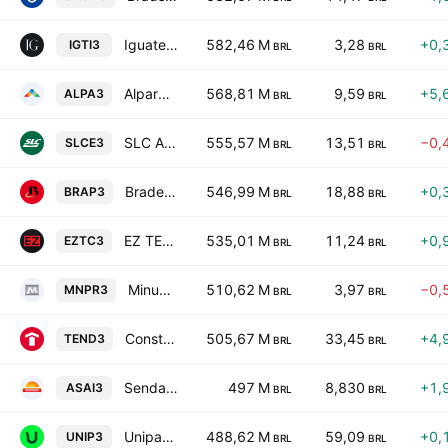
Iguatemi SA
582,46 M
3,28
+0,
IGTI3
BRL
BRL
Alpargatas SA
568,81 M
9,59
+5,
ALPA3
BRL
BRL
SLC Agricola S.A.
555,57 M
13,51
−0,
SLCE3
BRL
BRL
Bradespar S.A.
546,99 M
18,88
+0,
BRAP3
BRL
BRL
EZ TEC Empreendimentos e Participacoes SA
535,01 M
11,24
+0,
EZTC3
BRL
BRL
Minupar Participacoes S.A.
510,62 M
3,97
−0,
MNPR3
BRL
BRL
Construtora Tenda SA
505,67 M
33,45
+4,
TEND3
BRL
BRL
Sendas Distribuidora SA
497 M
8,830
+1,
ASAI3
BRL
BRL
Unipar Carbocloro SA
488,62 M
59,09
+0,
UNIP3
BRL
BRL