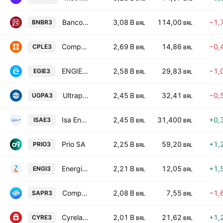
Banco do Nordeste do Brasil S.A.
3,08 B
114,00
−1,
BNBR3
BRL
BRL
Companhia Paranaense de Energia
2,69 B
14,86
−0,
CPLE3
BRL
BRL
ENGIE Brasil Energia S.A.
2,58 B
29,83
−1,
EGIE3
BRL
BRL
Ultrapar Participacoes S.A.
2,45 B
32,41
−0,
UGPA3
BRL
BRL
Isa Energia Brasil SA
2,45 B
31,400
+0,
ISAE3
BRL
BRL
Prio SA
2,25 B
59,20
+1,
PRIO3
BRL
BRL
Energisa SA
2,21 B
12,05
+1,
ENGI3
BRL
BRL
Companhia de Saneamento do Parana - Sanepar
2,08 B
7,55
−1,
SAPR3
BRL
BRL
Cyrela Brazil Realty SA Empreendimentos e Participacoes
2,01 B
21,62
+1,
CYRE3
BRL
BRL