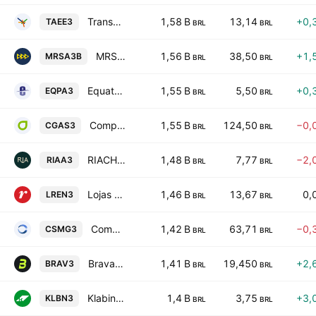
Transmissora Alianca De Energia Eletrica S.A.
1,58 B
13,14
+0,
TAEE3
BRL
BRL
MRS Logistica S.A.
1,56 B
38,50
+1,
MRSA3B
BRL
BRL
Equatorial Para Distribuidora de Energia SA
1,55 B
5,50
+0,
EQPA3
BRL
BRL
Companhia de Gas de Sao Paulo - COMGAS
1,55 B
124,50
−0,
CGAS3
BRL
BRL
RIACHUELO
1,48 B
7,77
−2,
RIAA3
BRL
BRL
Lojas Renner S.A.
1,46 B
13,67
0,
LREN3
BRL
BRL
Companhia de Saneamento de Minas Gerais
1,42 B
63,71
−0,
CSMG3
BRL
BRL
Brava Energia SA
1,41 B
19,450
+2,
BRAV3
BRL
BRL
Klabin SA
1,4 B
3,75
+3,
KLBN3
BRL
BRL