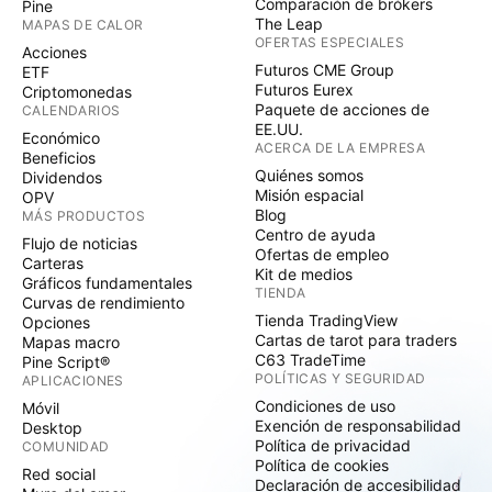
Comparación de brókers
Pine
The Leap
MAPAS DE CALOR
OFERTAS ESPECIALES
Acciones
Futuros CME Group
ETF
Futuros Eurex
Criptomonedas
Paquete de acciones de
CALENDARIOS
EE.UU.
Económico
ACERCA DE LA EMPRESA
Beneficios
Quiénes somos
Dividendos
Misión espacial
OPV
Blog
MÁS PRODUCTOS
Centro de ayuda
Flujo de noticias
Ofertas de empleo
Carteras
Kit de medios
Gráficos fundamentales
TIENDA
Curvas de rendimiento
Tienda TradingView
Opciones
Cartas de tarot para traders
Mapas macro
C63 TradeTime
Pine Script®
POLÍTICAS Y SEGURIDAD
APLICACIONES
Condiciones de uso
Móvil
Exención de responsabilidad
Desktop
Política de privacidad
COMUNIDAD
Política de cookies
Red social
Declaración de accesibilidad