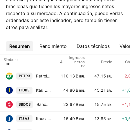
brasileñas que tienen los mayores ingresos netos
respecto a su mercado. A continuación, puede verlas
ordenadas por este indicador, pero también tienen
otros para analizar.
Resumen
Más
Rendimiento
Datos técnicos
Valo
Ingresos
Símbolo
Precio
Cb
netos
FY
Petroleo Brasileiro SA
110,13 B
47,15
−2,
PETR3
BRL
BRL
Itau Unibanco Holding S.A.
44,86 B
45,21
+1,
ITUB3
BRL
BRL
Banco Bradesco SA
23,67 B
15,75
−1,
BBDC3
BRL
BRL
Itausa SA
16,49 B
13,85
+0,
ITSA3
BRL
BRL