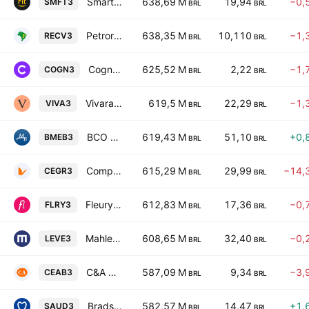
Smartfit Escola de Ginastica e Danca SA
638,69 M
19,94
−0,
SMFT3
BRL
BRL
Petroreconcavo SA
638,35 M
10,110
−1,
RECV3
BRL
BRL
Cogna Educacao S.A.
625,52 M
2,22
−1,
COGN3
BRL
BRL
Vivara Participacoes SA
619,5 M
22,29
−1,
VIVA3
BRL
BRL
BCO Mercantil do Brasil SA
619,43 M
51,10
+0,
BMEB3
BRL
BRL
Companhia Distribuidora de Gas do Rio de Janeiro
615,29 M
29,99
−14,
CEGR3
BRL
BRL
Fleury SA
612,83 M
17,36
−0,
FLRY3
BRL
BRL
Mahle-Metal Leve S.A.
608,65 M
32,40
−0,
LEVE3
BRL
BRL
C&A Modas SA
587,09 M
9,34
−3,
CEAB3
BRL
BRL
Bradsaude SA
582,57 M
14,47
+1,
SAUD3
BRL
BRL