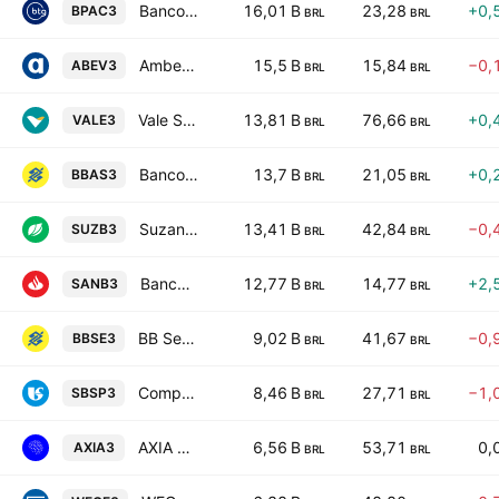
Banco BTG Pactual SA
16,01 B
23,28
+0,
BPAC3
BRL
BRL
Ambev SA
15,5 B
15,84
−0,
ABEV3
BRL
BRL
Vale S.A.
13,81 B
76,66
+0,
VALE3
BRL
BRL
Banco do Brasil S.A.
13,7 B
21,05
+0,
BBAS3
BRL
BRL
Suzano S.A.
13,41 B
42,84
−0,
SUZB3
BRL
BRL
Banco Santander (Brasil) S.A.
12,77 B
14,77
+2,
SANB3
BRL
BRL
BB Seguridade Participacoes SA
9,02 B
41,67
−0,
BBSE3
BRL
BRL
Companhia de Saneamento Basico do Estado de Sao Paulo SABESP
8,46 B
27,71
−1,
SBSP3
BRL
BRL
AXIA Energia SA
6,56 B
53,71
0,
AXIA3
BRL
BRL