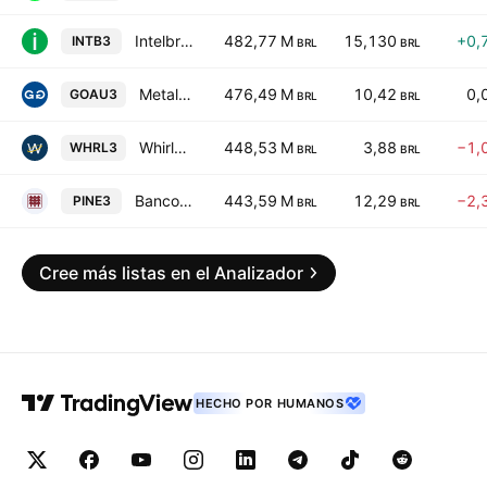
Intelbras SA Industria de Telecomunicacao Eletronica Brasileir
482,77 M
15,130
+0,
INTB3
BRL
BRL
Metalurgica Gerdau S.A.
476,49 M
10,42
0,
GOAU3
BRL
BRL
Whirlpool S.A.
448,53 M
3,88
−1,
WHRL3
BRL
BRL
Banco PINE S.A.
443,59 M
12,29
−2,
PINE3
BRL
BRL
Cree más listas en el Analizador
HECHO POR HUMANOS