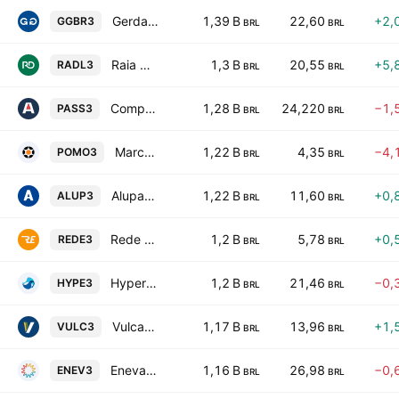
Gerdau S.A.
1,39 B
22,60
+2,
GGBR3
BRL
BRL
Raia Drogasil S.A.
1,3 B
20,55
+5,
RADL3
BRL
BRL
Compass Gas e Energia SA
1,28 B
24,220
−1,
PASS3
BRL
BRL
Marcopolo SA
1,22 B
4,35
−4,
POMO3
BRL
BRL
Alupar Investimento SA
1,22 B
11,60
+0,
ALUP3
BRL
BRL
Rede Energia S.A.
1,2 B
5,78
+0,
REDE3
BRL
BRL
Hypera S.A.
1,2 B
21,46
−0,
HYPE3
BRL
BRL
Vulcabras SA
1,17 B
13,96
+1,
VULC3
BRL
BRL
Eneva S.A.
1,16 B
26,98
−0,
ENEV3
BRL
BRL