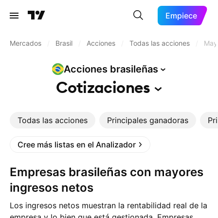
Empiece
Mercados
/
Brasil
/
Acciones
/
Todas las acciones
/
Mayo
Acciones
brasileñas
Cotizaciones
Todas las acciones
Principales ganadoras
Pr
Cree más listas en el Analizador
Empresas brasileñas con mayores
ingresos netos
Los ingresos netos muestran la rentabilidad real de la
empresa y lo bien que está gestionada. Empresas