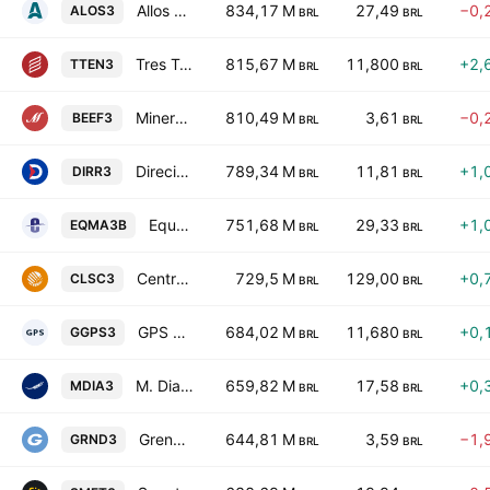
Allos S.A.
834,17 M
27,49
−0,
ALOS3
BRL
BRL
Tres Tentos Agroindustrial SA
815,67 M
11,800
+2,
TTEN3
BRL
BRL
Minerva S.A.
810,49 M
3,61
−0,
BEEF3
BRL
BRL
Direcional Engenharia S.A.
789,34 M
11,81
+1,
DIRR3
BRL
BRL
Equatorial Maranhao Distribuidora de Energia SA
751,68 M
29,33
+1,
EQMA3B
BRL
BRL
Centrais Eletricas de Santa Catarina S.A.
729,5 M
129,00
+0,
CLSC3
BRL
BRL
GPS Participacoes e Empreendimentos SA
684,02 M
11,680
+0,
GGPS3
BRL
BRL
M. Dias Branco SA Industria e Comercio de Alimentos
659,82 M
17,58
+0,
MDIA3
BRL
BRL
Grendene S.A.
644,81 M
3,59
−1,
GRND3
BRL
BRL