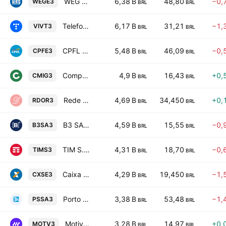
WEG SA
6,38 B
48,80
−0,
WEGE3
BRL
BRL
Telefonica Brasil S.A.
6,17 B
31,21
−1,
VIVT3
BRL
BRL
CPFL Energia S.A.
5,48 B
46,09
−0,
CPFE3
BRL
BRL
Companhia Energetica de Minas Gerais SA
4,9 B
16,43
+0,
CMIG3
BRL
BRL
Rede D'Or Sao Luiz SA
4,69 B
34,450
+0,
RDOR3
BRL
BRL
B3 SA - Brasil, Bolsa, Balcao
4,59 B
15,55
−0,
B3SA3
BRL
BRL
TIM S.A.
4,31 B
18,70
−0,
TIMS3
BRL
BRL
Caixa Seguridade Participacoes SA
4,29 B
19,450
−1,
CXSE3
BRL
BRL
Porto Seguro S.A.
3,38 B
53,48
−1,
PSSA3
BRL
BRL
Motiva Infraestrutura de Mobilidade SA
3,28 B
14,97
+0,
MOTV3
BRL
BRL