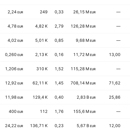
2,24
249
0,33
26,15 M
—
EUR
EUR
4,78
4,82 K
2,79
126,28 M
—
EUR
EUR
4,02
5,01 K
0,85
9,68 M
—
EUR
EUR
0,260
2,13 K
0,16
11,72 M
13,00
EUR
EUR
1,206
310 K
1,52
115,28 M
—
EUR
EUR
12,92
62,11 K
1,45
708,14 M
71,62
EUR
EUR
11,98
129,4 K
0,40
2,83 B
25,86
EUR
EUR
400
112
1,76
155,6 M
—
EUR
EUR
24,22
136,71 K
0,23
5,67 B
12,00
EUR
EUR