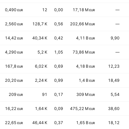
0,490
12
0,00
17,18 M
—
EUR
EUR
2,560
128,7 K
0,56
202,66 M
—
EUR
EUR
14,42
40,34 K
0,42
4,11 B
9,90
EUR
EUR
4,290
5,2 K
1,05
73,86 M
—
EUR
EUR
167,8
6,02 K
0,69
4,18 B
12,23
EUR
EUR
20,20
2,24 K
0,99
1,4 B
18,49
EUR
EUR
209
91
0,17
309 M
5,54
EUR
EUR
16,22
1,64 K
0,09
475,22 M
38,60
EUR
EUR
22,65
46,44 K
0,37
1,65 B
18,12
EUR
EUR