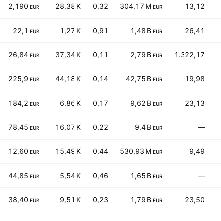
2,190
28,38 K
0,32
304,17 M
13,12
EUR
EUR
22,1
1,27 K
0,91
1,48 B
26,41
EUR
EUR
26,84
37,34 K
0,11
2,79 B
1.322,17
EUR
EUR
225,9
44,18 K
0,14
42,75 B
19,98
EUR
EUR
184,2
6,86 K
0,17
9,62 B
23,13
EUR
EUR
78,45
16,07 K
0,22
9,4 B
—
EUR
EUR
12,60
15,49 K
0,44
530,93 M
9,49
EUR
EUR
44,85
5,54 K
0,46
1,65 B
—
EUR
EUR
38,40
9,51 K
0,23
1,79 B
23,50
EUR
EUR