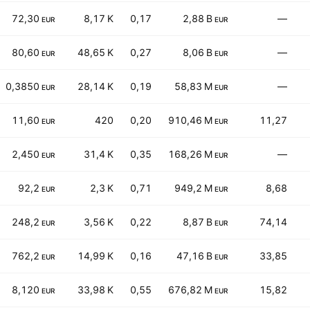
72,30
8,17 K
0,17
2,88 B
—
EUR
EUR
80,60
48,65 K
0,27
8,06 B
—
EUR
EUR
0,3850
28,14 K
0,19
58,83 M
—
EUR
EUR
11,60
420
0,20
910,46 M
11,27
EUR
EUR
2,450
31,4 K
0,35
168,26 M
—
EUR
EUR
92,2
2,3 K
0,71
949,2 M
8,68
EUR
EUR
248,2
3,56 K
0,22
8,87 B
74,14
EUR
EUR
762,2
14,99 K
0,16
47,16 B
33,85
EUR
EUR
8,120
33,98 K
0,55
676,82 M
15,82
EUR
EUR