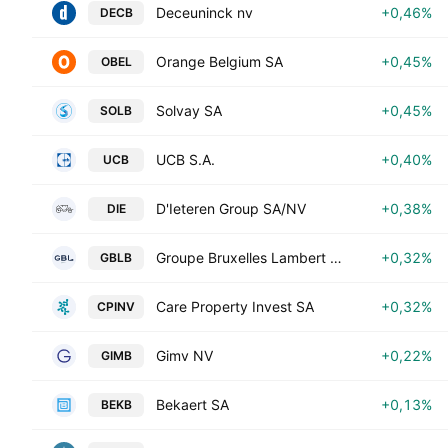
Deceuninck nv
+0,46%
DECB
Orange Belgium SA
+0,45%
OBEL
Solvay SA
+0,45%
SOLB
UCB S.A.
+0,40%
UCB
D'Ieteren Group SA/NV
+0,38%
DIE
Groupe Bruxelles Lambert SA
+0,32%
GBLB
Care Property Invest SA
+0,32%
CPINV
Gimv NV
+0,22%
GIMB
Bekaert SA
+0,13%
BEKB