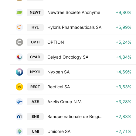
Newtree Societe Anonyme
+9,80%
NEWT
Hyloris Pharmaceuticals SA
+5,99%
HYL
OPTION
+5,24%
OPTI
Celyad Oncology SA
+4,84%
CYAD
Nyxoah SA
+4,69%
NYXH
Recticel SA
+3,53%
RECT
Azelis Group N.V.
+3,28%
AZE
Banque nationale de Belgique SA
+2,83%
BNB
Umicore SA
+2,71%
UMI