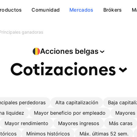
roductos
Comunidad
Mercados
Brókers
M
Principales ganadoras
Acciones
belgas
Cotizaciones
ncipales perdedoras
Alta capitalización
Baja capital
a liquidez
Mayor beneficio por empleado
Mayores 
Mayor rendimiento
Mayores ingresos
Más caras
tóricos
Mínimos históricos
Máx. últimas 52 sem.