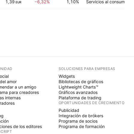
1,39
−6,32%
1,10%
Servicios al consumidor
EUR
NIDAD
SOLUCIONES PARA EMPRESAS
ocial
Widgets
del amor
Bibliotecas de gráficos
endar a un amigo
Lightweight Charts™
ama para creadores
Gráficos avanzados
s internas
Plataforma de trading
radores
OPORTUNIDADES DE CRECIMIENTO
Publicidad
ng
Integración de brókers
ción
Programa de socios
ciones de los editores
Programa de formación
SCRIPT