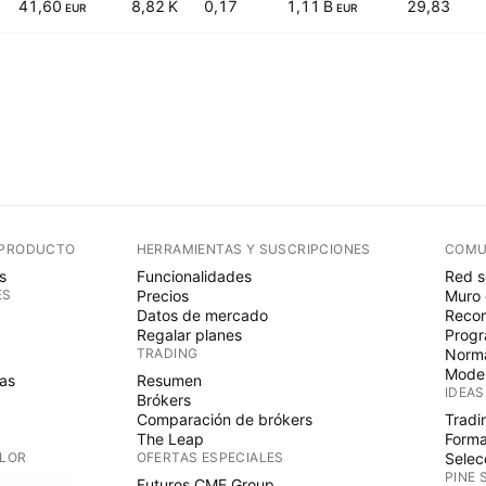
41,60
8,82 K
0,17
1,11 B
29,83
EUR
EUR
 PRODUCTO
HERRAMIENTAS Y SUSCRIPCIONES
COMU
s
Funcionalidades
Red s
ES
Precios
Muro 
Datos de mercado
Recom
Regalar planes
Progr
TRADING
Norma
Mode
as
Resumen
IDEAS
Brókers
Comparación de brókers
Tradi
The Leap
Forma
ALOR
OFERTAS ESPECIALES
Selec
PINE 
Futuros CME Group