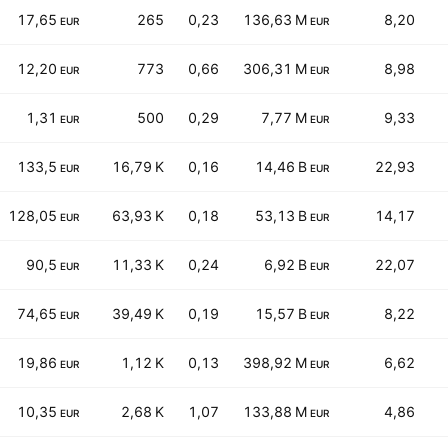
17,65
265
0,23
136,63 M
8,20
EUR
EUR
12,20
773
0,66
306,31 M
8,98
EUR
EUR
1,31
500
0,29
7,77 M
9,33
EUR
EUR
133,5
16,79 K
0,16
14,46 B
22,93
EUR
EUR
128,05
63,93 K
0,18
53,13 B
14,17
EUR
EUR
90,5
11,33 K
0,24
6,92 B
22,07
EUR
EUR
74,65
39,49 K
0,19
15,57 B
8,22
EUR
EUR
19,86
1,12 K
0,13
398,92 M
6,62
EUR
EUR
10,35
2,68 K
1,07
133,88 M
4,86
EUR
EUR