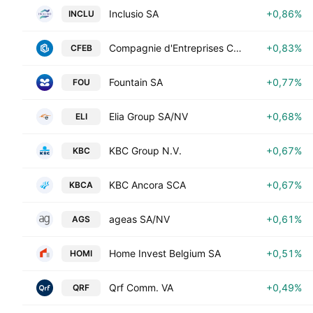
Inclusio SA
+0,86%
INCLU
Compagnie d'Entreprises CFE SA
+0,83%
CFEB
Fountain SA
+0,77%
FOU
Elia Group SA/NV
+0,68%
ELI
KBC Group N.V.
+0,67%
KBC
KBC Ancora SCA
+0,67%
KBCA
ageas SA/NV
+0,61%
AGS
Home Invest Belgium SA
+0,51%
HOMI
Qrf Comm. VA
+0,49%
QRF