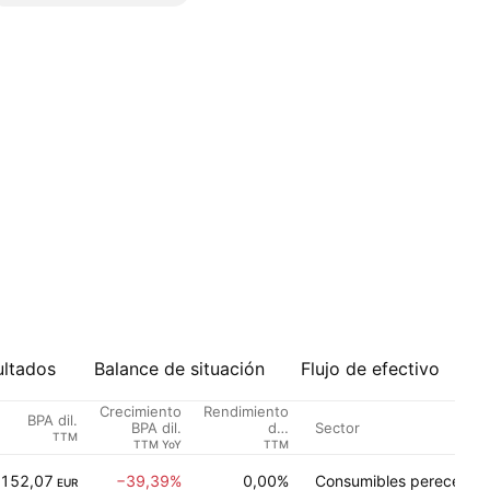
ultados
Balance de situación
Flujo de efectivo
Crecimiento
Rendimiento
BPA dil.
Sector
BPA dil.
del
TTM
dividendo %
TTM YoY
TTM
152,07
−39,39%
0,00%
Consumibles pereceder
EUR