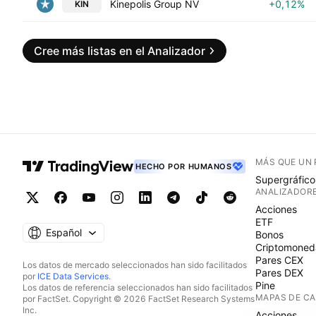
Kinepolis Group NV
+0,12%
KIN
Cree más listas en el Analizador
MÁS QUE UN
HECHO POR HUMANOS
Supergráfico
ANALIZADOR
Acciones
ETF
Español
Bonos
Criptomoned
Pares CEX
Los datos de mercado seleccionados han sido facilitados
Pares DEX
por
ICE Data Services
.
Pine
Los datos de referencia seleccionados han sido facilitados
MAPAS DE C
por FactSet. Copyright © 2026 FactSet Research Systems
Inc.
Acciones