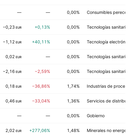
—
—
0,00%
Consumibles pereceder
−0,23
+0,13%
0,00%
Tecnologías sanitarias
EUR
−1,12
+40,11%
0,00%
Tecnología electrónica
EUR
0,02
—
0,00%
Tecnologías sanitarias
EUR
−2,16
−2,59%
0,00%
Tecnologías sanitarias
EUR
0,18
−36,86%
1,74%
Industrias de proceso
EUR
0,46
−33,04%
1,36%
Servicios de distribución
EUR
—
—
0,00%
Gobierno
2,02
+277,06%
1,48%
Minerales no energético
EUR