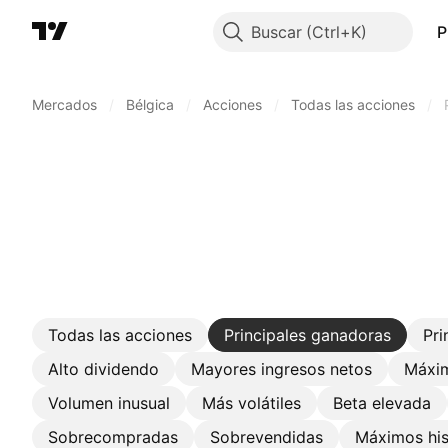
Buscar
P
Mercados
/
Bélgica
/
Acciones
/
Todas las acciones
/
Todas las acciones
Principales ganadoras
Pri
Alto dividendo
Mayores ingresos netos
Máxim
Volumen inusual
Más volátiles
Beta elevada
Sobrecompradas
Sobrevendidas
Máximos his