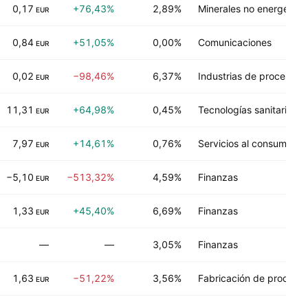
0,17
+76,43%
2,89%
Minerales no energético
EUR
0,84
+51,05%
0,00%
Comunicaciones
EUR
0,02
−98,46%
6,37%
Industrias de proceso
EUR
11,31
+64,98%
0,45%
Tecnologías sanitarias
EUR
7,97
+14,61%
0,76%
Servicios al consumidor
EUR
−5,10
−513,32%
4,59%
Finanzas
EUR
1,33
+45,40%
6,69%
Finanzas
EUR
—
—
3,05%
Finanzas
1,63
−51,22%
3,56%
Fabricación de product
EUR