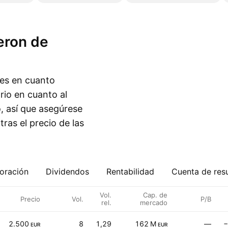
res en cuanto
rio en cuanto al
o, así que asegúrese
tras el precio de las
oración
Dividendos
Rentabilidad
Cuenta de res
Vol.
Cap. de
Precio
Vol.
P/B
rel.
mercado
2.500
8
1,29
162 M
—
−
EUR
EUR