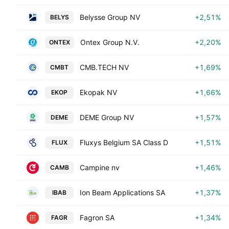
Belysse Group NV
+2,51%
BELYS
Ontex Group N.V.
+2,20%
ONTEX
CMB.TECH NV
+1,69%
CMBT
Ekopak NV
+1,66%
EKOP
DEME Group NV
+1,57%
DEME
Fluxys Belgium SA Class D
+1,51%
FLUX
Campine nv
+1,46%
CAMB
Ion Beam Applications SA
+1,37%
IBAB
Fagron SA
+1,34%
FAGR