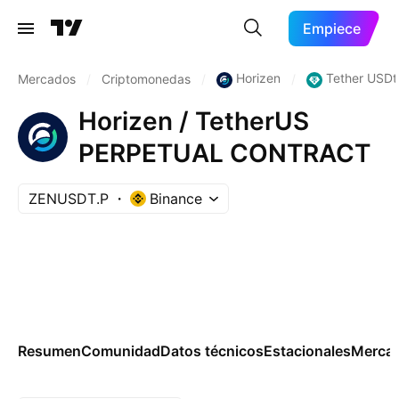
Empiece
Horizen
Tether USDt
Mercados
/
Criptomonedas
/
/
Horizen / TetherUS
PERPETUAL CONTRACT
ZENUSDT.P
Binance
Resumen
Comunidad
Datos técnicos
Estacionales
Merca