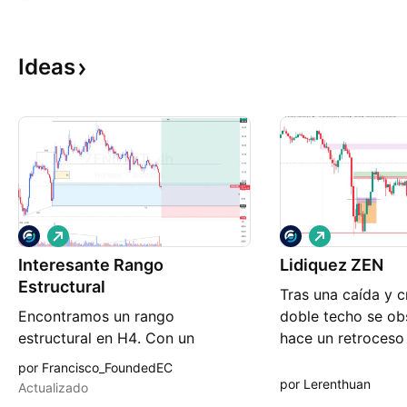
Ideas
L
L
a
a
Interesante Rango
r
Lidiquez ZEN
r
g
g
Estructural
Tras una caída y 
o
o
Encontramos un rango
doble techo se o
estructural en H4. Con un
hace un retroces
rompimiento BOS dejando un
zona donde hay li
por Francisco_FoundedEC
MAX y MIN estructural. Este
luego retroceder
por Lerenthuan
Actualizado
rango esta interesante para