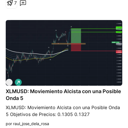
interesantes a tener en cuenta por si queremos
7
añadirla a nuestra cartera.
L
X
a
XLMUSD: Moviemiento Alcista con una Posible
r
g
Onda 5
o
XLMUSD: Moviemiento Alcista con una Posible Onda
5 Objetivos de Precios: 0.1305 0.1327
por raul_jose_dela_rosa