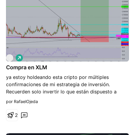
L
X
a
Compra en XLM
r
g
ya estoy holdeando esta cripto por múltiples
o
confirmaciones de mi estrategia de inversión.
Recuerden solo invertir lo que están dispuesto a
arriesgar. Esto es una operación de entrada a largo
por RafaelOjeda
plazo
2