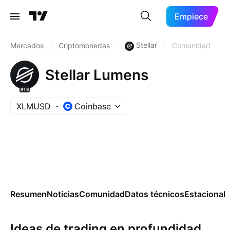
Empiece
Stellar
Mercados
/
Criptomonedas
/
/
Comunidad
Stellar Lumens
#16
XLMUSD
Coinbase
Resumen
Noticias
Comunidad
Datos técnicos
Estacional
Ideas de trading en profundidad