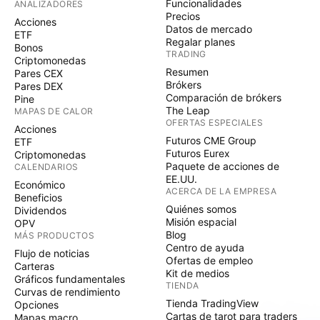
Funcionalidades
ANALIZADORES
Precios
Acciones
Datos de mercado
ETF
Regalar planes
Bonos
TRADING
Criptomonedas
Resumen
Pares CEX
Brókers
Pares DEX
Comparación de brókers
Pine
The Leap
MAPAS DE CALOR
OFERTAS ESPECIALES
Acciones
Futuros CME Group
ETF
Futuros Eurex
Criptomonedas
Paquete de acciones de
CALENDARIOS
EE.UU.
Económico
ACERCA DE LA EMPRESA
Beneficios
Quiénes somos
Dividendos
Misión espacial
OPV
Blog
MÁS PRODUCTOS
Centro de ayuda
Flujo de noticias
Ofertas de empleo
Carteras
Kit de medios
Gráficos fundamentales
TIENDA
Curvas de rendimiento
Tienda TradingView
Opciones
Cartas de tarot para traders
Mapas macro