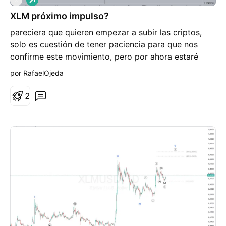
a
XLM próximo impulso?
r
g
pareciera que quieren empezar a subir las criptos,
o
solo es cuestión de tener paciencia para que nos
confirme este movimiento, pero por ahora estaré
siguiendo de cerca esta cripto.
por RafaelOjeda
2