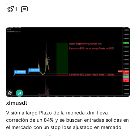
1
L
a
xlmusdt
r
g
Visión a largo Plazo de la moneda xlm, lleva
o
correción de un 84% y se buscan entradas solidas en
el mercado con un stop loss ajustado en mercado
spot