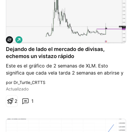
L
a
Dejando de lado el mercado de divisas,
r
g
echemos un vistazo rápido
o
Este es el gráfico de 2 semanas de XLM. Esto
significa que cada vela tarda 2 semanas en abrirse y
cerrarse. He estado comprando XLM durante todo
por Dr_Turtle_CRTTS
este año en torno a 0,0750-0,09. Puedes consultar
Actualizado
mis publicaciones anteriores sobre esas entradas.
Esas posiciones están generando ganancias ahora,
2
1
pero no planeo sacarlas hasta que veamos un nuevo
máximo histórico. Mis cálculos sugieren que estará
entre $7 y $32. A $7,00, planeo tomar la mitad de
mis ganancias y dejar que el resto llegue a $32. Una