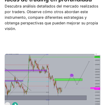
Descubra análisis detallados del mercado realizados
por traders. Observe cómo otros abordan este
instrumento, compare diferentes estrategias y
obtenga perspectivas que pueden mejorar su propia
visión.
Ideas de trading
Más
Pensamientos
L
X