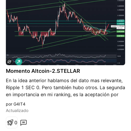
L
a
Momento Altcoin-2.STELLAR
r
g
En la idea anterior hablamos del dato mas relevante,
o
Ripple 1 SEC 0. Pero también hubo otros. La segunda
en importancia en mi ranking, es la aceptación por
parte de la SEC de un ETF de Bitcoin al contado a
por G4IT4
BlackRock ( y revisando la aprobación a otras
Actualizado
empresas). Sin embargo, el precio de BTC amagó ,a
lo Messi, una ruptura del rango de corto plazo para
0
volver al mismo, dejando el protagonismo a las