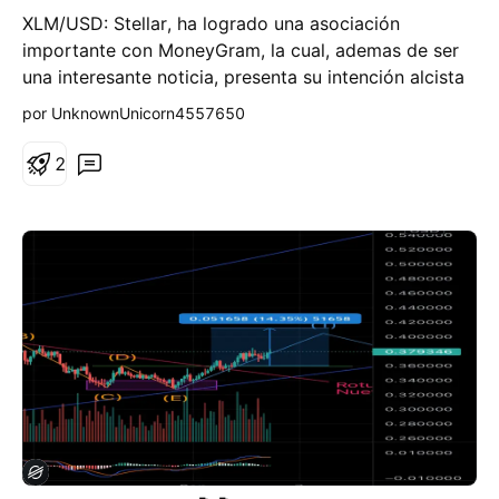
g
XLM/USD: Stellar, ha logrado una asociación
o
importante con MoneyGram, la cual, ademas de ser
una interesante noticia, presenta su intención alcista
quebrando en este momento el canal de corrección.
por UnknownUnicorn4557650
(Mediano plazo).
2