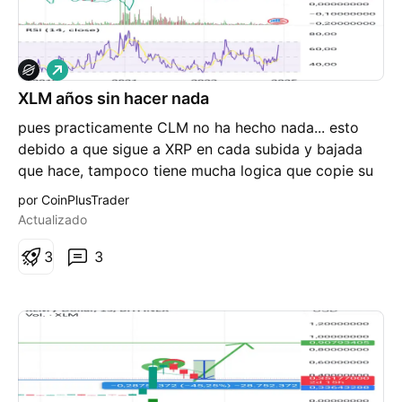
mercado cripto global.
L
a
XLM años sin hacer nada
r
g
pues practicamente CLM no ha hecho nada... esto
o
debido a que sigue a XRP en cada subida y bajada
que hace, tampoco tiene mucha logica que copie su
movimiento, ya que las comrpas realizadas en xrp no
por CoinPlusTrader
son las mismas que en xlm. que esperar? subida en
Actualizado
bullrun hasta los 0,80$ con eso estariamos todos
felices. no mucho mas que decir de esta Seudo-
3
3
moneda-Gemela.