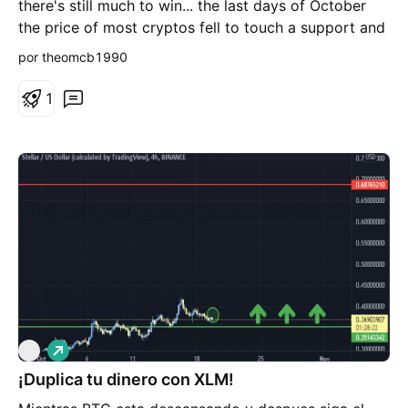
there's still much to win... the last days of October
the price of most cryptos fell to touch a support and
after all, had a raise. They are touching the same
por theomcb1990
support again, leaving us a possibility of another
raise? Here's an example.
1
L
X
a
¡Duplica tu dinero con XLM!
r
g