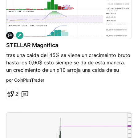
L
a
STELLAR Magnifica
r
g
tras una caida del 45% se viene un crecimeinto bruto
o
hasta los 0,90$ esto siempe se da de esta manera.
un crecimiento de un x10 arroja una caida de su
propio 50% mi opinion y conocimiento, (Tras la
por CoinPlusTrader
ganancia que he tenido) me indica que es momento
de inversión. Las grandes compañias actuan de esta
2
manera. Si no vendiste arriba en la cima, es porque
no supiste entender y dijiste ^va a subir más, va a
subir mas^ eso demuestra que no deberías estar en
el mundo del trading, solo eres un Holdeador más
(sin conocimiento)