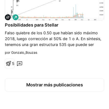
L
a
Posibilidades para Stellar
r
g
Falso quiebre de los 0.50 que habían sido máximo
o
2018, luego corrección al 50% de 1 o A. En síntesis,
tenemos una gran estructura 535 que puede ser
simplemente un ABC o 1-2-1 debido a que el swing
por Gonzalo_Bouzas
actual no alcanzó el 100% de 1, por ende no es 3.
Target de v:2.59 NOTA: Estos análisis solo
5
representan mi visión, no implican recomendación de
compra / venta ni ningún tipo de operación
Mostrar más publicaciones