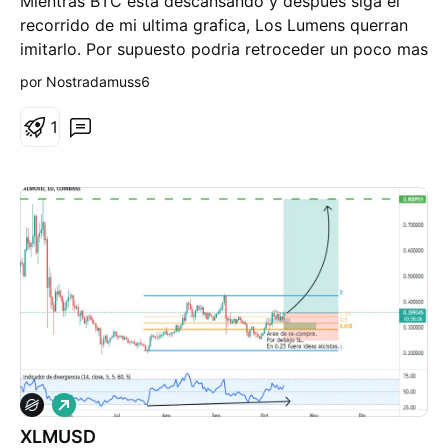
Mientras BTC esta descansando y despues siga el
o
recorrido de mi ultima grafica, Los Lumens querran
imitarlo. Por supuesto podria retroceder un poco mas
del soporte señalada pero no esta dentro de mis
por Nostradamuss6
probabilidades y yo ya estoy dentro preparado para
duplicar mi patrimonio.
1
L
a
XLMUSD
r