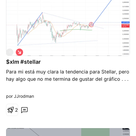
cosa que aprendí en el mundo de las criptomonedas
es que todo vale. Todo en este mundo parece una
locura hasta que se despliegan las velas, y entonces
todo cobra sentido.
C
X
o
$xlm #stellar
r
t
Para mi está muy clara la tendencia para Stellar, pero
o
hay algo que no me termina de gustar del gráfico . . .
por JJrodman
2