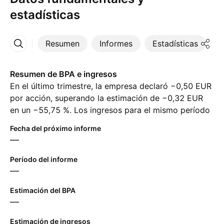
estadísticas
Resumen
Informes
Estadísticas
D
Más
Resumen de BPA e ingresos
En el último trimestre, la empresa declaró −0,50 EUR
por acción, superando la estimación de −0,32 EUR
en un −55,75 %. Los ingresos para el mismo período
alcanzaron ‪1,38 B‬ EUR, a pesar de la estimación de
Fecha del próximo informe
‪1,38 B‬ EUR. Para el próximo trimestre, los analistas
—
esperan 0,32 EUR en ganancias por acción y ‪1,54 B‬
EUR en ingresos.
Período del informe
—
Estimación del BPA
—
Estimación de ingresos