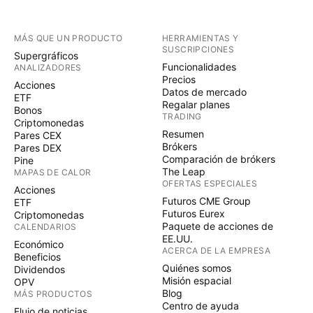
MÁS QUE UN PRODUCTO
HERRAMIENTAS Y
SUSCRIPCIONES
Supergráficos
Funcionalidades
ANALIZADORES
Precios
Acciones
Datos de mercado
ETF
Regalar planes
Bonos
TRADING
Criptomonedas
Resumen
Pares CEX
Brókers
Pares DEX
Comparación de brókers
Pine
The Leap
MAPAS DE CALOR
OFERTAS ESPECIALES
Acciones
Futuros CME Group
ETF
Futuros Eurex
Criptomonedas
Paquete de acciones de
CALENDARIOS
EE.UU.
Económico
ACERCA DE LA EMPRESA
Beneficios
Quiénes somos
Dividendos
Misión espacial
OPV
Blog
MÁS PRODUCTOS
Centro de ayuda
Flujo de noticias