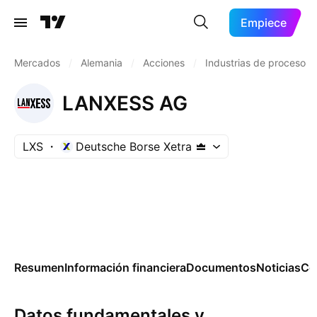
Empiece
Mercados
/
Alemania
/
Acciones
/
Industrias de proceso
LANXESS AG
LXS
Deutsche Borse Xetra
Resumen
Información financiera
Documentos
Noticias
Co
Datos fundamentales y