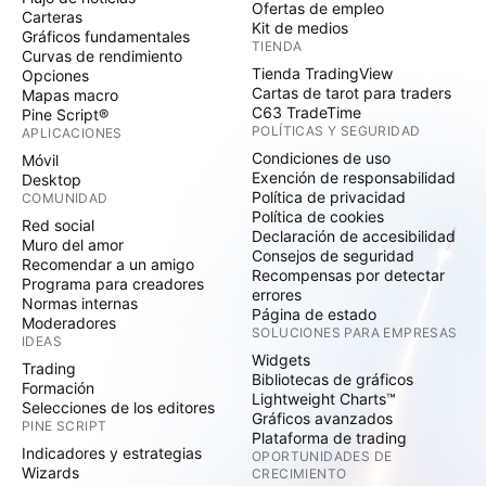
Ofertas de empleo
Carteras
Kit de medios
Gráficos fundamentales
TIENDA
Curvas de rendimiento
Tienda TradingView
Opciones
Cartas de tarot para traders
Mapas macro
C63 TradeTime
Pine Script®
POLÍTICAS Y SEGURIDAD
APLICACIONES
Condiciones de uso
Móvil
Exención de responsabilidad
Desktop
Política de privacidad
COMUNIDAD
Política de cookies
Red social
Declaración de accesibilidad
Muro del amor
Consejos de seguridad
Recomendar a un amigo
Recompensas por detectar
Programa para creadores
errores
Normas internas
Página de estado
Moderadores
SOLUCIONES PARA EMPRESAS
IDEAS
Widgets
Trading
Bibliotecas de gráficos
Formación
Lightweight Charts™
Selecciones de los editores
Gráficos avanzados
PINE SCRIPT
Plataforma de trading
Indicadores y estrategias
OPORTUNIDADES DE
Wizards
CRECIMIENTO