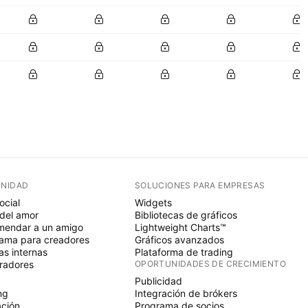
NIDAD
SOLUCIONES PARA EMPRESAS
ocial
Widgets
del amor
Bibliotecas de gráficos
endar a un amigo
Lightweight Charts™
ama para creadores
Gráficos avanzados
s internas
Plataforma de trading
radores
OPORTUNIDADES DE CRECIMIENTO
Publicidad
ng
Integración de brókers
ción
Programa de socios