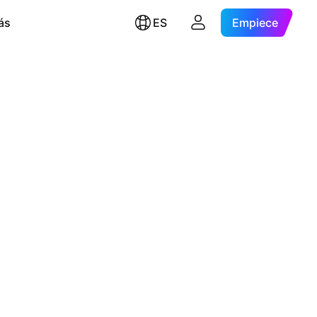
ás
ES
Empiece