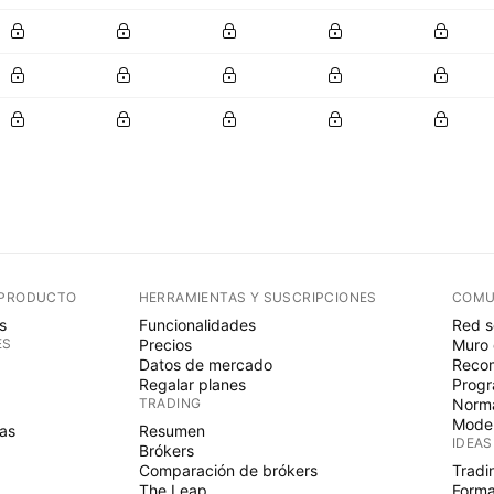
 PRODUCTO
HERRAMIENTAS Y SUSCRIPCIONES
COMU
s
Funcionalidades
Red s
ES
Precios
Muro 
Datos de mercado
Recom
Regalar planes
Progr
TRADING
Norma
Mode
as
Resumen
IDEAS
Brókers
Comparación de brókers
Tradi
The Leap
Forma