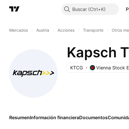
Buscar
P
Mercados
/
Austria
/
Acciones
/
Transporte
/
Otros me
Kapsch T
KTCG
Vienna Stock 
Resumen
Información financiera
Documentos
Comunid