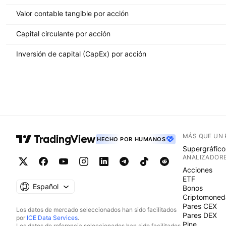
Valor contable tangible por acción
Capital circulante por acción
Inversión de capital (CapEx) por acción
MÁS QUE UN
HECHO POR HUMANOS
Supergráfico
ANALIZADOR
Acciones
ETF
Español
Bonos
Criptomoned
Pares CEX
Los datos de mercado seleccionados han sido facilitados
Pares DEX
por
ICE Data Services
.
Pine
Los datos de referencia seleccionados han sido facilitados