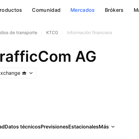
roductos
Comunidad
Mercados
Brókers
M
dios de transporte
/
KTCG
/
Información financiera
rafficCom AG
Exchange
ad
Datos técnicos
Previsiones
Estacionales
Más