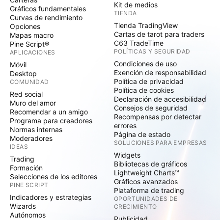
Kit de medios
Gráficos fundamentales
TIENDA
Curvas de rendimiento
Tienda TradingView
Opciones
Cartas de tarot para traders
Mapas macro
C63 TradeTime
Pine Script®
POLÍTICAS Y SEGURIDAD
APLICACIONES
Condiciones de uso
Móvil
Exención de responsabilidad
Desktop
Política de privacidad
COMUNIDAD
Política de cookies
Red social
Declaración de accesibilidad
Muro del amor
Consejos de seguridad
Recomendar a un amigo
Recompensas por detectar
Programa para creadores
errores
Normas internas
Página de estado
Moderadores
SOLUCIONES PARA EMPRESAS
IDEAS
Widgets
Trading
Bibliotecas de gráficos
Formación
Lightweight Charts™
Selecciones de los editores
Gráficos avanzados
PINE SCRIPT
Plataforma de trading
Indicadores y estrategias
OPORTUNIDADES DE
Wizards
CRECIMIENTO
Autónomos
Publicidad