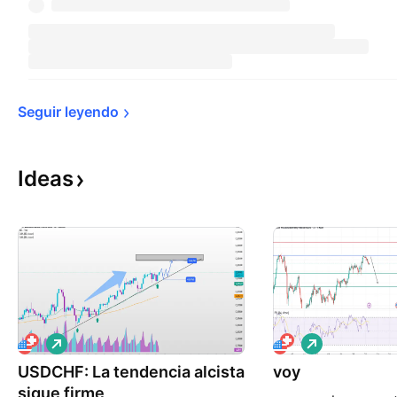
Seguir 
leyendo
Ideas
L
L
a
a
USDCHF: La tendencia alcista
r
voy
r
g
g
sigue firme