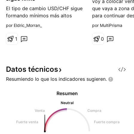
voy a colocar ven
o
o
El tipo de cambio USD/CHF sigue
que vaya a zona d
formando mínimos más altos
para continuar des
mientras se mantiene por encima
por Eldric_Morran_
por MultiPrisma
de la línea de tendencia alcista.
Un retroceso reciente fue
1
0
rápidamente absorbido cerca del
nivel de 0,8176, lo que indica
que los compradores
permanecen activos cada vez
Datos
técnicos
que el precio vuelve a la zona de
Resumiendo lo que los indicadores
sugieren.
sopo
Resumen
Neutral
Venta
Compra
Fuerte venta
Fuerte compra