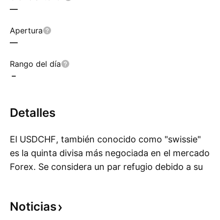
—
Apertura
—
Rango del día
–
Detalles
El USDCHF, también conocido como "swissie"
es la quinta divisa más negociada en el mercado
Forex. Se considera un par refugio debido a su
Mo
estabilidad y al carácter neutral de Suiza. Es una
divisa de reserva que utilizan los mercados de
Noticias
todo el mundo.