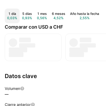
1 día
5 días
1 mes
6 meses
Año hasta la fecha
0,03%
0,93%
0,56%
4,52%
2,55%
0
Comparar con USD a CHF
Datos clave
Volumen
—
Cierre anterior