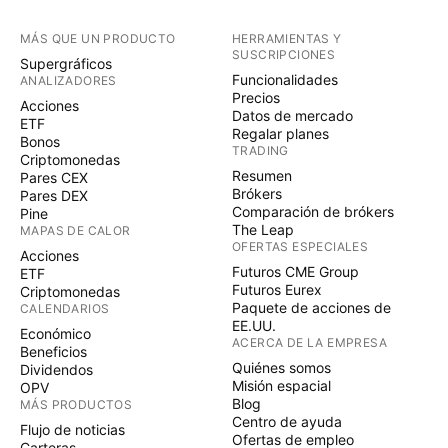
MÁS QUE UN PRODUCTO
HERRAMIENTAS Y
SUSCRIPCIONES
Supergráficos
Funcionalidades
ANALIZADORES
Precios
Acciones
Datos de mercado
ETF
Regalar planes
Bonos
TRADING
Criptomonedas
Resumen
Pares CEX
Brókers
Pares DEX
Comparación de brókers
Pine
The Leap
MAPAS DE CALOR
OFERTAS ESPECIALES
Acciones
Futuros CME Group
ETF
Futuros Eurex
Criptomonedas
Paquete de acciones de
CALENDARIOS
EE.UU.
Económico
ACERCA DE LA EMPRESA
Beneficios
Quiénes somos
Dividendos
Misión espacial
OPV
Blog
MÁS PRODUCTOS
Centro de ayuda
Flujo de noticias
Ofertas de empleo
Carteras