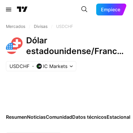
Empiece
Mercados
/
Divisas
/
USDCHF
Dólar
estadounidense/Franco
suizo
USDCHF
IC Markets
Resumen
Noticias
Comunidad
Datos técnicos
Estacional