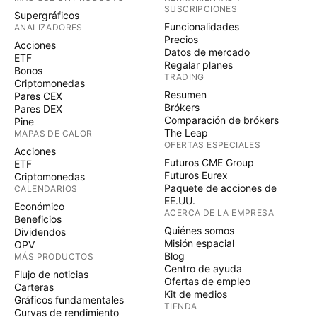
SUSCRIPCIONES
Supergráficos
Funcionalidades
ANALIZADORES
Precios
Acciones
Datos de mercado
ETF
Regalar planes
Bonos
TRADING
Criptomonedas
Resumen
Pares CEX
Brókers
Pares DEX
Comparación de brókers
Pine
The Leap
MAPAS DE CALOR
OFERTAS ESPECIALES
Acciones
Futuros CME Group
ETF
Futuros Eurex
Criptomonedas
Paquete de acciones de
CALENDARIOS
EE.UU.
Económico
ACERCA DE LA EMPRESA
Beneficios
Quiénes somos
Dividendos
Misión espacial
OPV
Blog
MÁS PRODUCTOS
Centro de ayuda
Flujo de noticias
Ofertas de empleo
Carteras
Kit de medios
Gráficos fundamentales
TIENDA
Curvas de rendimiento