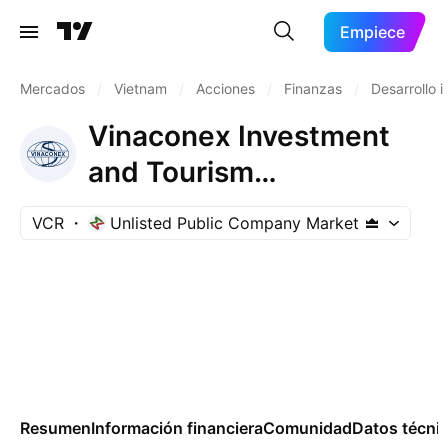
Empiece
Mercados
/
Vietnam
/
Acciones
/
Finanzas
/
Desarrollo i
Vinaconex Investment
and Tourism
Development Joint Stock
VCR
Unlisted Public Company Market
Company
Resumen
Información financiera
Comunidad
Datos técni