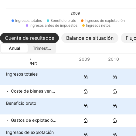
2009
Ingresos totales
Beneficio bruto
Ingresos de explotación
Ingresos antes de impuestos
Ingresos netos
Cuenta de resultados
Balance de situación
Fluj
Anual
Trimestral
Métricas
2009
2010
Divisa: VND
Ingresos totales
Coste de bienes vendidos
Beneficio bruto
Gastos de explotación (excluido el coste de los bienes vendidos)
Ingresos de explotación