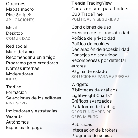
Tienda TradingView
Opciones
Cartas de tarot para traders
Mapas macro
C63 TradeTime
Pine Script®
POLÍTICAS Y SEGURIDAD
APLICACIONES
Condiciones de uso
Móvil
Exención de responsabilidad
Desktop
Política de privacidad
COMUNIDAD
Política de cookies
Red social
Declaración de accesibilidad
Muro del amor
Consejos de seguridad
Recomendar a un amigo
Recompensas por detectar
Programa para creadores
errores
Normas internas
Página de estado
Moderadores
SOLUCIONES PARA EMPRESAS
IDEAS
Widgets
Trading
Bibliotecas de gráficos
Formación
Lightweight Charts™
Selecciones de los editores
Gráficos avanzados
PINE SCRIPT
Plataforma de trading
Indicadores y estrategias
OPORTUNIDADES DE
Wizards
CRECIMIENTO
Autónomos
Publicidad
Espacios de pago
Integración de brókers
Programa de socios