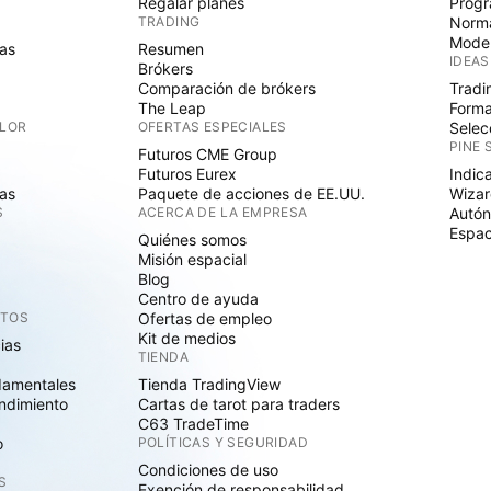
Regalar planes
Progr
TRADING
Norma
Mode
as
Resumen
IDEAS
Brókers
Comparación de brókers
Tradi
The Leap
Forma
ALOR
OFERTAS ESPECIALES
Selec
PINE 
Futuros CME Group
Futuros Eurex
Indic
as
Paquete de acciones de EE.UU.
Wizar
S
ACERCA DE LA EMPRESA
Autó
Espac
Quiénes somos
Misión espacial
Blog
Centro de ayuda
CTOS
Ofertas de empleo
Kit de medios
cias
TIENDA
damentales
Tienda TradingView
ndimiento
Cartas de tarot para traders
C63 TradeTime
o
POLÍTICAS Y SEGURIDAD
Condiciones de uso
S
Exención de responsabilidad