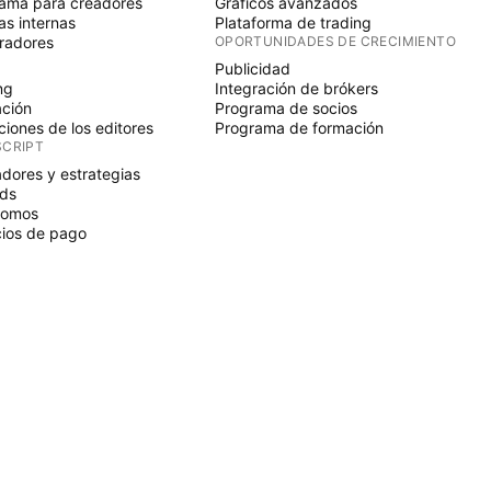
ama para creadores
Gráficos avanzados
s internas
Plataforma de trading
radores
OPORTUNIDADES DE CRECIMIENTO
Publicidad
ng
Integración de brókers
ción
Programa de socios
ciones de los editores
Programa de formación
SCRIPT
adores y estrategias
ds
nomos
ios de pago