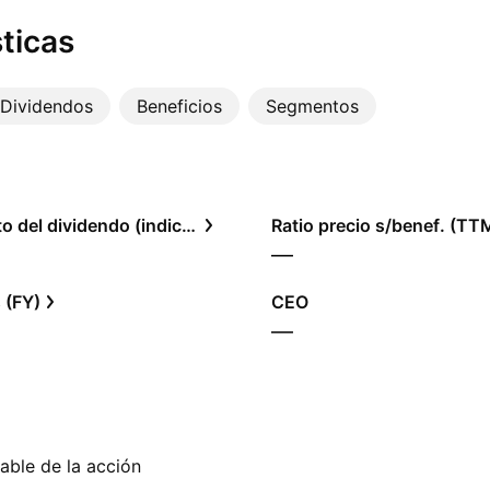
ticas
Dividendos
Beneficios
Segmentos
Rendimiento del dividendo (indicado)
Ratio precio s/benef. (TT
—
 (FY)
CEO
—
able de la acción