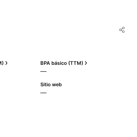
M)
BPA básico (TTM)
—
Sitio web
—