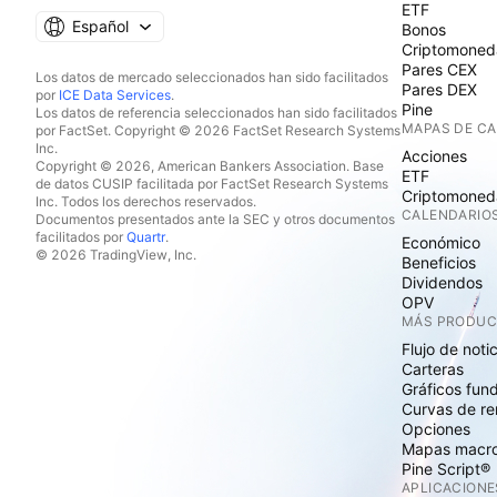
ETF
Español
Bonos
Criptomoned
Pares CEX
Los datos de mercado seleccionados han sido facilitados
Pares DEX
por
ICE Data Services
.
Pine
Los datos de referencia seleccionados han sido facilitados
MAPAS DE C
por FactSet. Copyright © 2026 FactSet Research Systems
Inc.
Acciones
Copyright © 2026, American Bankers Association. Base
ETF
de datos CUSIP facilitada por FactSet Research Systems
Criptomoned
Inc. Todos los derechos reservados.
CALENDARIO
Documentos presentados ante la SEC y otros documentos
facilitados por
Quartr
.
Económico
© 2026 TradingView, Inc.
Beneficios
Dividendos
OPV
MÁS PRODU
Flujo de noti
Carteras
Gráficos fun
Curvas de re
Opciones
Mapas macr
Pine Script®
APLICACIONE