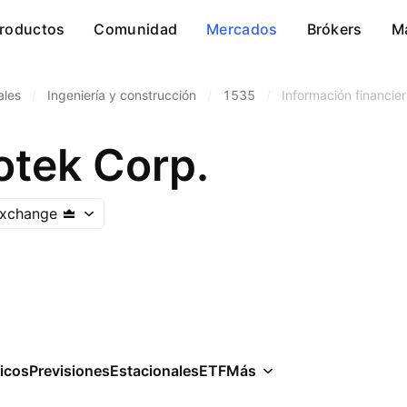
roductos
Comunidad
Mercados
Brókers
M
ales
/
Ingeniería y construcción
/
1535
/
Información financie
otek Corp.
Exchange
icos
Previsiones
Estacionales
ETF
Más