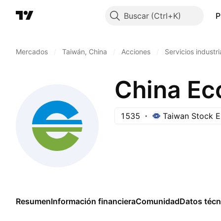
Buscar
P
Mercados
/
Taiwán, China
/
Acciones
/
Servicios industri
China Ec
1535
Taiwan Stock 
Resumen
Información financiera
Comunidad
Datos técn