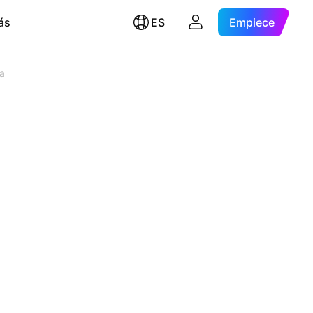
ás
ES
Empiece
ra