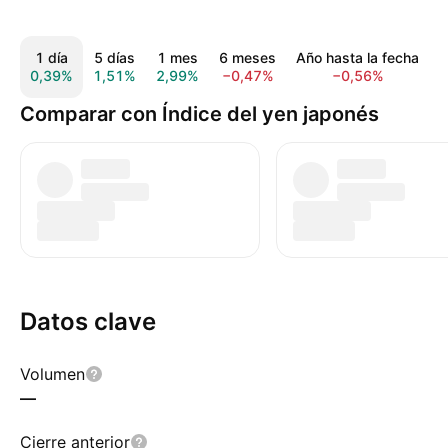
1 día
5 días
1 mes
6 meses
Año hasta la fecha
0,39%
1,51%
2,99%
−0,47%
−0,56%
−
Comparar con Índice del yen japonés
Datos clave
Volumen
—
Cierre anterior