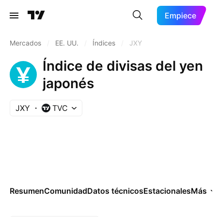
Empiece
Mercados
/
EE. UU.
/
Índices
/
JXY
Índice de divisas del yen
japonés
JXY
TVC
Resumen
Comunidad
Datos técnicos
Estacionales
Más