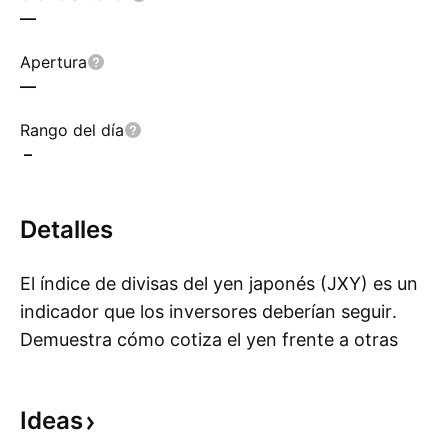
—
Apertura
—
Rango del día
–
Detalles
El índice de divisas del yen japonés (JXY) es un
indicador que los inversores deberían seguir.
Demuestra cómo cotiza el yen frente a otras
Mo
principales divisas. Japón es un país con una
economía sumamente fuerte y posee el estatus
Ideas
de ser uno de los mayores exportadores e