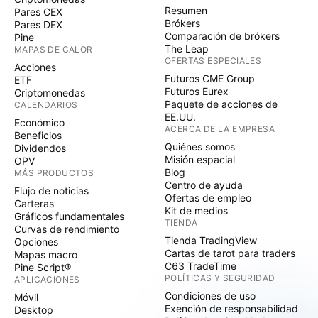
Resumen
Pares CEX
Brókers
Pares DEX
Comparación de brókers
Pine
The Leap
MAPAS DE CALOR
OFERTAS ESPECIALES
Acciones
Futuros CME Group
ETF
Futuros Eurex
Criptomonedas
Paquete de acciones de
CALENDARIOS
EE.UU.
Económico
ACERCA DE LA EMPRESA
Beneficios
Quiénes somos
Dividendos
Misión espacial
OPV
Blog
MÁS PRODUCTOS
Centro de ayuda
Flujo de noticias
Ofertas de empleo
Carteras
Kit de medios
Gráficos fundamentales
TIENDA
Curvas de rendimiento
Tienda TradingView
Opciones
Cartas de tarot para traders
Mapas macro
C63 TradeTime
Pine Script®
POLÍTICAS Y SEGURIDAD
APLICACIONES
Condiciones de uso
Móvil
Exención de responsabilidad
Desktop