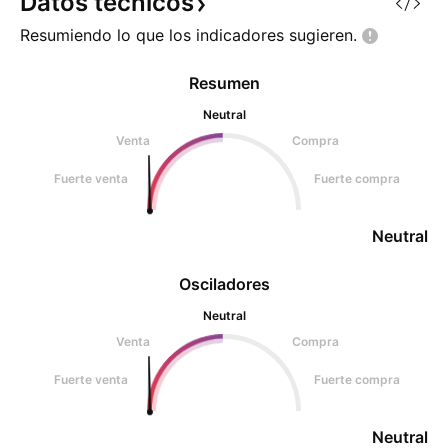
Datos
técnicos
activo. ⚠️ La tendenci
mantiene la estruc
Resumiendo lo que los indicadores
sugieren.
Resumen
Neutral
Venta
Compra
Fuerte venta
Fuerte compra
Neutral
Osciladores
Neutral
Venta
Compra
Fuerte venta
Fuerte compra
Neutral