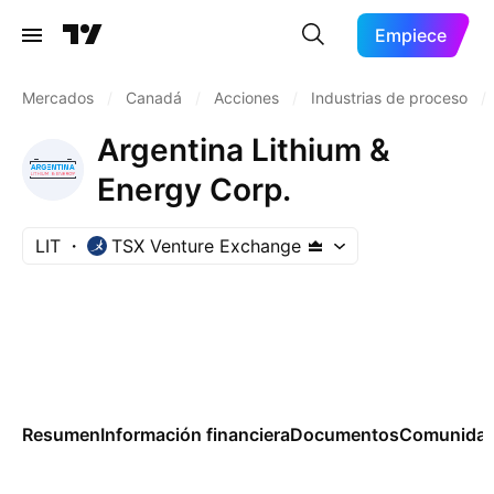
Empiece
Mercados
/
Canadá
/
Acciones
/
Industrias de proceso
/
Argentina Lithium &
Energy Corp.
LIT
TSX Venture Exchange
Resumen
Información financiera
Documentos
Comunida