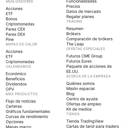
Funcionalidades
ANALIZADORES
Precios
Acciones
Datos de mercado
ETF
Regalar planes
Bonos
TRADING
Criptomonedas
Resumen
Pares CEX
Brókers
Pares DEX
Comparación de brókers
Pine
The Leap
MAPAS DE CALOR
OFERTAS ESPECIALES
Acciones
Futuros CME Group
ETF
Futuros Eurex
Criptomonedas
Paquete de acciones de
CALENDARIOS
EE.UU.
Económico
ACERCA DE LA EMPRESA
Beneficios
Quiénes somos
Dividendos
Misión espacial
OPV
Blog
MÁS PRODUCTOS
Centro de ayuda
Flujo de noticias
Ofertas de empleo
Carteras
Kit de medios
Gráficos fundamentales
TIENDA
Curvas de rendimiento
Tienda TradingView
Opciones
Cartas de tarot para traders
Mapas macro