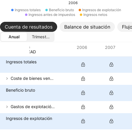
2006
Ingresos totales
Beneficio bruto
Ingresos de explotación
Ingresos antes de impuestos
Ingresos netos
Cuenta de resultados
Balance de situación
Fluj
Anual
Trimestral
Métricas
2006
2007
Divisa: CAD
Ingresos totales
Coste de bienes vendidos
Beneficio bruto
Gastos de explotación (excluido el coste de los bienes vendidos)
Ingresos de explotación