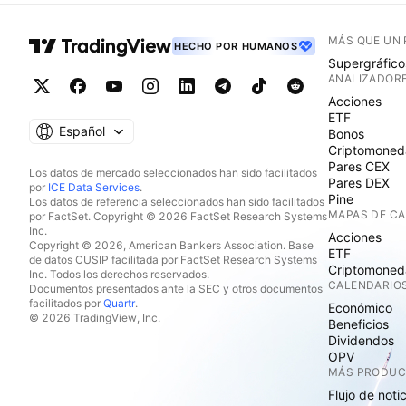
MÁS QUE UN
HECHO POR HUMANOS
Supergráfico
ANALIZADOR
Acciones
ETF
Español
Bonos
Criptomoned
Pares CEX
Los datos de mercado seleccionados han sido facilitados
Pares DEX
por
ICE Data Services
.
Pine
Los datos de referencia seleccionados han sido facilitados
MAPAS DE C
por FactSet. Copyright © 2026 FactSet Research Systems
Inc.
Acciones
Copyright © 2026, American Bankers Association. Base
ETF
de datos CUSIP facilitada por FactSet Research Systems
Criptomoned
Inc. Todos los derechos reservados.
CALENDARIO
Documentos presentados ante la SEC y otros documentos
facilitados por
Quartr
.
Económico
© 2026 TradingView, Inc.
Beneficios
Dividendos
OPV
MÁS PRODU
Flujo de noti