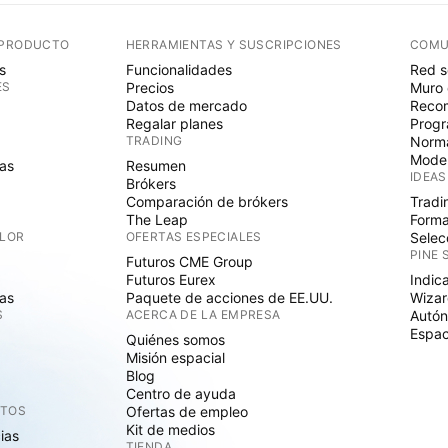
 PRODUCTO
HERRAMIENTAS Y SUSCRIPCIONES
COMU
s
Funcionalidades
Red s
ES
Precios
Muro 
Datos de mercado
Recom
Regalar planes
Progr
TRADING
Norma
Mode
as
Resumen
IDEAS
Brókers
Comparación de brókers
Tradi
The Leap
Forma
ALOR
OFERTAS ESPECIALES
Selec
PINE 
Futuros CME Group
Futuros Eurex
Indic
as
Paquete de acciones de EE.UU.
Wizar
S
ACERCA DE LA EMPRESA
Autó
Espac
Quiénes somos
Misión espacial
Blog
Centro de ayuda
CTOS
Ofertas de empleo
Kit de medios
cias
TIENDA