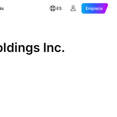
ás
ES
Empiece
ldings Inc.