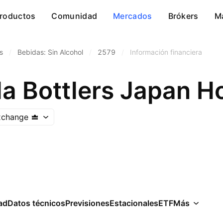
roductos
Comunidad
Mercados
Brókers
M
s
/
Bebidas: Sin Alcohol
/
2579
/
Información financiera
a Bottlers Japan Ho
xchange
ad
Datos técnicos
Previsiones
Estacionales
ETF
Más