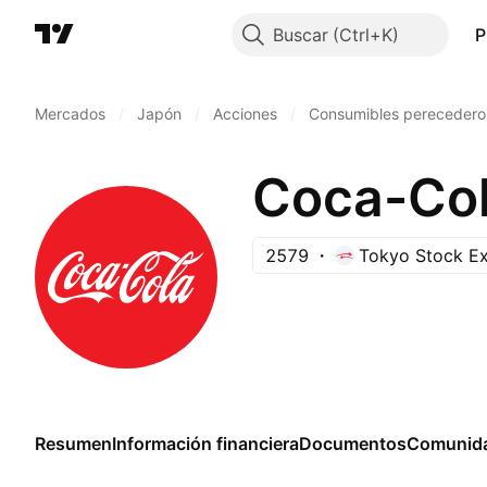
Buscar
P
Mercados
/
Japón
/
Acciones
/
Consumibles perecedero
Coca-Col
2579
Tokyo Stock E
Resumen
Información financiera
Documentos
Comunid