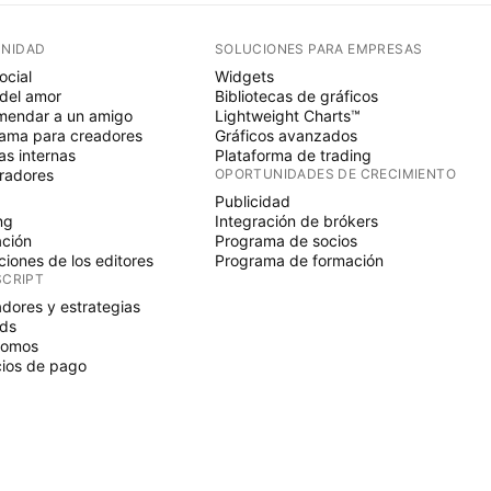
NIDAD
SOLUCIONES PARA EMPRESAS
ocial
Widgets
del amor
Bibliotecas de gráficos
endar a un amigo
Lightweight Charts™
ama para creadores
Gráficos avanzados
s internas
Plataforma de trading
radores
OPORTUNIDADES DE CRECIMIENTO
Publicidad
ng
Integración de brókers
ción
Programa de socios
ciones de los editores
Programa de formación
SCRIPT
adores y estrategias
ds
nomos
ios de pago