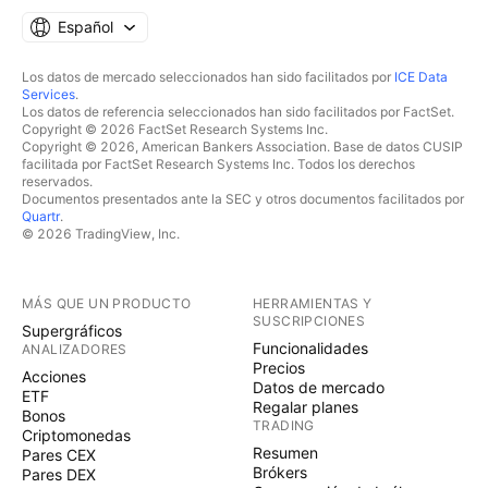
requieres alguna información adicional contáctame
por mensaje privado, con gusto te atenderé. ¡Gracias
Español
por su apoyo! Un saludo a tod@s y mucha suerte! 🌎
Los datos de mercado seleccionados han sido facilitados por
ICE Data
Commercium Hispanus El comercio de
Services
.
criptomonedas está sujeto a un alto riesgo de
Los datos de referencia seleccionados han sido facilitados por FactSet.
Copyright © 2026 FactSet Research Systems Inc.
mercado. Realice sus operaciones con precaución.
Copyright © 2026, American Bankers Association. Base de datos CUSIP
Siempre hago lo posible para elegir monedas de alta
facilitada por FactSet Research Systems Inc. Todos los derechos
reservados.
calidad, pero no seré responsable de sus pérdidas
Documentos presentados ante la SEC y otros documentos facilitados por
comerciales.
Quartr
.
© 2026 TradingView, Inc.
MÁS QUE UN PRODUCTO
HERRAMIENTAS Y
SUSCRIPCIONES
Supergráficos
Funcionalidades
ANALIZADORES
Precios
Acciones
Datos de mercado
ETF
Regalar planes
Bonos
TRADING
Criptomonedas
Resumen
Pares CEX
Brókers
Pares DEX