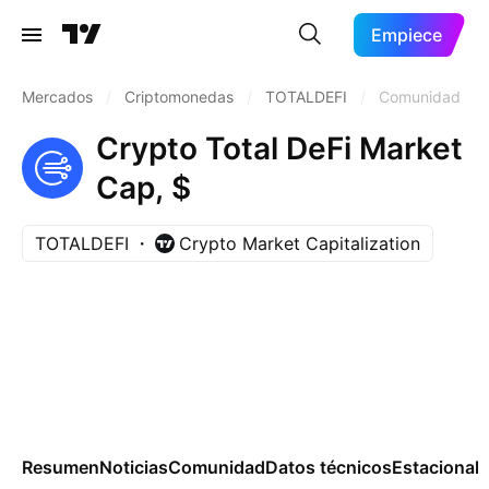
Empiece
Mercados
/
Criptomonedas
/
TOTALDEFI
/
Comunidad
Crypto Total DeFi Market
Cap, $
TOTALDEFI
Crypto Market Capitalization
Resumen
Noticias
Comunidad
Datos técnicos
Estacional