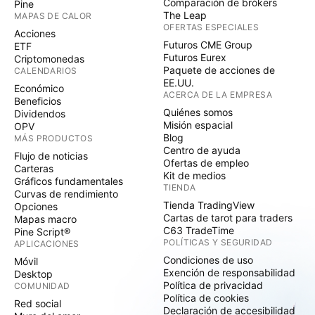
Comparación de brókers
Pine
The Leap
MAPAS DE CALOR
OFERTAS ESPECIALES
Acciones
Futuros CME Group
ETF
Futuros Eurex
Criptomonedas
Paquete de acciones de
CALENDARIOS
EE.UU.
Económico
ACERCA DE LA EMPRESA
Beneficios
Quiénes somos
Dividendos
Misión espacial
OPV
Blog
MÁS PRODUCTOS
Centro de ayuda
Flujo de noticias
Ofertas de empleo
Carteras
Kit de medios
Gráficos fundamentales
TIENDA
Curvas de rendimiento
Tienda TradingView
Opciones
Cartas de tarot para traders
Mapas macro
C63 TradeTime
Pine Script®
POLÍTICAS Y SEGURIDAD
APLICACIONES
Condiciones de uso
Móvil
Exención de responsabilidad
Desktop
Política de privacidad
COMUNIDAD
Política de cookies
Red social
Declaración de accesibilidad