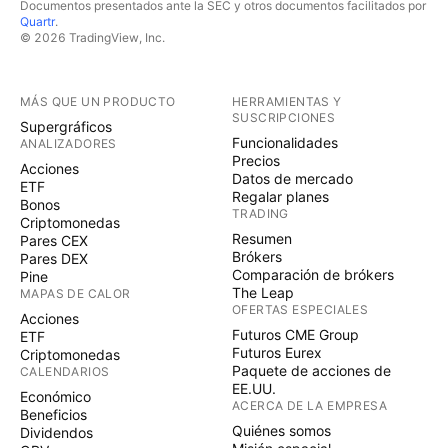
Documentos presentados ante la SEC y otros documentos facilitados por
Quartr
.
© 2026 TradingView, Inc.
MÁS QUE UN PRODUCTO
HERRAMIENTAS Y
SUSCRIPCIONES
Supergráficos
Funcionalidades
ANALIZADORES
Precios
Acciones
Datos de mercado
ETF
Regalar planes
Bonos
TRADING
Criptomonedas
Resumen
Pares CEX
Brókers
Pares DEX
Comparación de brókers
Pine
The Leap
MAPAS DE CALOR
OFERTAS ESPECIALES
Acciones
Futuros CME Group
ETF
Futuros Eurex
Criptomonedas
Paquete de acciones de
CALENDARIOS
EE.UU.
Económico
ACERCA DE LA EMPRESA
Beneficios
Quiénes somos
Dividendos