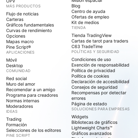
Misión espacial
OPV
Blog
MÁS PRODUCTOS
Centro de ayuda
Flujo de noticias
Ofertas de empleo
Carteras
Kit de medios
Gráficos fundamentales
TIENDA
Curvas de rendimiento
Tienda TradingView
Opciones
Cartas de tarot para traders
Mapas macro
C63 TradeTime
Pine Script®
POLÍTICAS Y SEGURIDAD
APLICACIONES
Condiciones de uso
Móvil
Exención de responsabilidad
Desktop
Política de privacidad
COMUNIDAD
Política de cookies
Red social
Declaración de accesibilidad
Muro del amor
Consejos de seguridad
Recomendar a un amigo
Recompensas por detectar
Programa para creadores
errores
Normas internas
Página de estado
Moderadores
SOLUCIONES PARA EMPRESAS
IDEAS
Widgets
Trading
Bibliotecas de gráficos
Formación
Lightweight Charts™
Selecciones de los editores
Gráficos avanzados
PINE SCRIPT