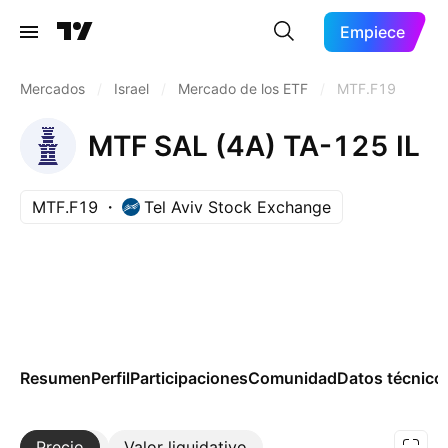
Empiece
Mercados
/
Israel
/
Mercado de los ETF
/
MTF.F19
MTF SAL (4A) TA-125 IL
MTF.F19
Tel Aviv Stock Exchange
Resumen
Perfil
Participaciones
Comunidad
Datos técnico
Precio
Más
Valor liquidativo