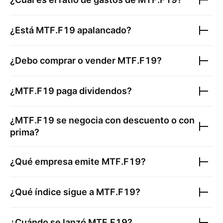
¿Está
MTF.F19
apalancado?
¿Debo comprar o vender
MTF.F19
?
¿
MTF.F19
paga dividendos?
¿
MTF.F19
se negocia con descuento o con
prima?
¿Qué empresa emite
MTF.F19
?
¿Qué índice sigue a
MTF.F19
?
¿Cuándo se lanzó
MTF.F19
?