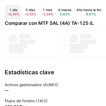
1 día
5 días
1 mes
6 meses
Año hasta la fecha
−0,34%
−0,92%
−3,34%
0,62%
9,61%
Comparar con MTF SAL (4A) TA-125 IL
Estadísticas clave
Activos gestionados (AUM)
—
Flujos de fondos (1A)