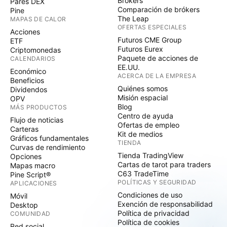
Brókers
Pares DEX
Comparación de brókers
Pine
The Leap
MAPAS DE CALOR
OFERTAS ESPECIALES
Acciones
Futuros CME Group
ETF
Futuros Eurex
Criptomonedas
Paquete de acciones de
CALENDARIOS
EE.UU.
Económico
ACERCA DE LA EMPRESA
Beneficios
Quiénes somos
Dividendos
Misión espacial
OPV
Blog
MÁS PRODUCTOS
Centro de ayuda
Flujo de noticias
Ofertas de empleo
Carteras
Kit de medios
Gráficos fundamentales
TIENDA
Curvas de rendimiento
Tienda TradingView
Opciones
Cartas de tarot para traders
Mapas macro
C63 TradeTime
Pine Script®
POLÍTICAS Y SEGURIDAD
APLICACIONES
Condiciones de uso
Móvil
Exención de responsabilidad
Desktop
Política de privacidad
COMUNIDAD
Política de cookies
Red social