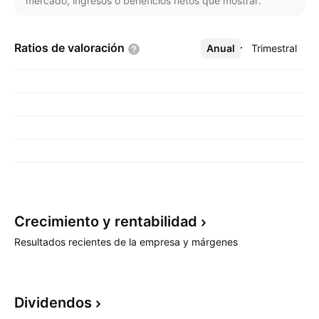
mercado, ingresos o beneficios netos que mostrar.
Ratios de
valoración
Anual
Más
Trimestral
Crecimiento y
rentabilidad
Resultados recientes de la empresa y márgenes
Dividendos