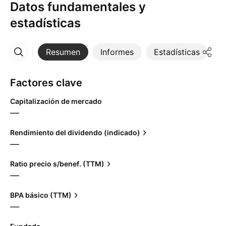
Datos fundamentales y
estadísticas
Resumen
Informes
Estadísticas
D
Más
Factores clave
Capitalización de mercado
—
Rendimiento del dividendo (indicado)
—
Ratio precio s/benef. (TTM)
—
BPA básico (TTM)
—