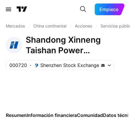
Empiece
Mercados
/
China continental
/
Acciones
/
Servicios públi
Shandong Xinneng
Taishan Power
Generation Co., Ltd.
000720
Shenzhen Stock Exchange
Class A
Resumen
Información financiera
Comunidad
Datos técni