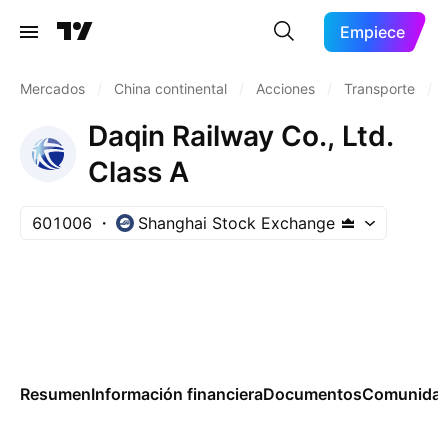
Empiece
Mercados
/
China continental
/
Acciones
/
Transporte
/
Daqin Railway Co., Ltd.
Class A
601006
Shanghai Stock Exchange
Resumen
Información financiera
Documentos
Comunida