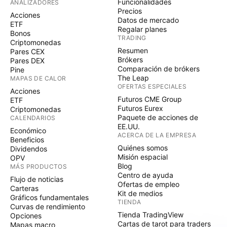
Funcionalidades
ANALIZADORES
Precios
Acciones
Datos de mercado
ETF
Regalar planes
Bonos
TRADING
Criptomonedas
Resumen
Pares CEX
Brókers
Pares DEX
Comparación de brókers
Pine
The Leap
MAPAS DE CALOR
OFERTAS ESPECIALES
Acciones
Futuros CME Group
ETF
Futuros Eurex
Criptomonedas
Paquete de acciones de
CALENDARIOS
EE.UU.
Económico
ACERCA DE LA EMPRESA
Beneficios
Quiénes somos
Dividendos
Misión espacial
OPV
Blog
MÁS PRODUCTOS
Centro de ayuda
Flujo de noticias
Ofertas de empleo
Carteras
Kit de medios
Gráficos fundamentales
TIENDA
Curvas de rendimiento
Tienda TradingView
Opciones
Cartas de tarot para traders
Mapas macro