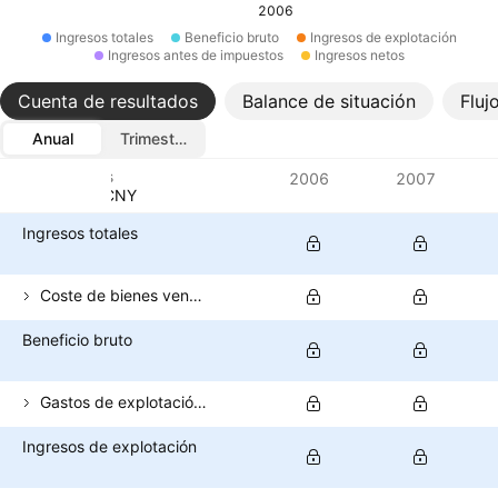
2006
Ingresos totales
Beneficio bruto
Ingresos de explotación
Ingresos antes de impuestos
Ingresos netos
Cuenta de resultados
Balance de situación
Fluj
Anual
Trimestral
Métricas
2006
2007
Divisa: CNY
Ingresos totales
Coste de bienes vendidos
Beneficio bruto
Gastos de explotación (excluido el coste de los bienes vendidos)
Ingresos de explotación