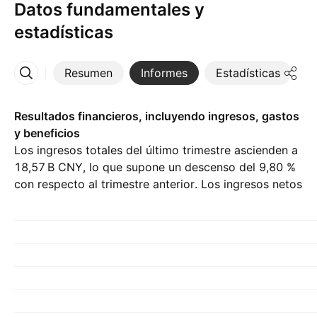
Datos fundamentales y
estadísticas
Resumen
Informes
Estadísticas
D
Más
Resultados financieros, incluyendo ingresos, gastos
y beneficios
Los ingresos totales del último trimestre ascienden a
‪18,57 B‬ CNY, lo que supone un descenso del 9,80 %
con respecto al trimestre anterior. Los ingresos netos
del Q1 26 son de ‪2,38 B‬ CNY.