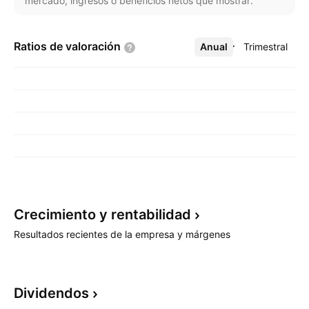
mercado, ingresos o beneficios netos que mostrar.
Ratios de
valoración
Anual
Más
Trimestral
Crecimiento y
rentabilidad
Resultados recientes de la empresa y márgenes
Dividendos