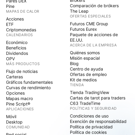
Brókers
Pares DEX
Comparación de brókers
Pine
The Leap
MAPAS DE CALOR
OFERTAS ESPECIALES
Acciones
Futuros CME Group
ETF
Futuros Eurex
Criptomonedas
Paquete de acciones de
CALENDARIOS
EE.UU.
Económico
ACERCA DE LA EMPRESA
Beneficios
Quiénes somos
Dividendos
Misión espacial
OPV
Blog
MÁS PRODUCTOS
Centro de ayuda
Flujo de noticias
Ofertas de empleo
Carteras
Kit de medios
Gráficos fundamentales
TIENDA
Curvas de rendimiento
Tienda TradingView
Opciones
Cartas de tarot para traders
Mapas macro
C63 TradeTime
Pine Script®
POLÍTICAS Y SEGURIDAD
APLICACIONES
Condiciones de uso
Móvil
Exención de responsabilidad
Desktop
Política de privacidad
COMUNIDAD
Política de cookies
Red social