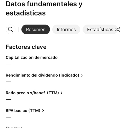
Datos fundamentales y
estadísticas
Resumen
Informes
Estadísticas
D
Más
Factores clave
Capitalización de mercado
—
Rendimiento del dividendo (indicado)
—
Ratio precio s/benef. (TTM)
—
BPA básico (TTM)
—