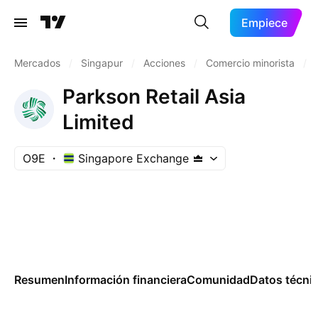
Empiece
Mercados
/
Singapur
/
Acciones
/
Comercio minorista
/
Parkson Retail Asia
Limited
O9E
Singapore Exchange
Resumen
Información financiera
Comunidad
Datos técni