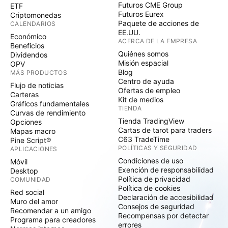
Futuros CME Group
ETF
Futuros Eurex
Criptomonedas
Paquete de acciones de
CALENDARIOS
EE.UU.
Económico
ACERCA DE LA EMPRESA
Beneficios
Quiénes somos
Dividendos
Misión espacial
OPV
Blog
MÁS PRODUCTOS
Centro de ayuda
Flujo de noticias
Ofertas de empleo
Carteras
Kit de medios
Gráficos fundamentales
TIENDA
Curvas de rendimiento
Tienda TradingView
Opciones
Cartas de tarot para traders
Mapas macro
C63 TradeTime
Pine Script®
POLÍTICAS Y SEGURIDAD
APLICACIONES
Condiciones de uso
Móvil
Exención de responsabilidad
Desktop
Política de privacidad
COMUNIDAD
Política de cookies
Red social
Declaración de accesibilidad
Muro del amor
Consejos de seguridad
Recomendar a un amigo
Recompensas por detectar
Programa para creadores
errores