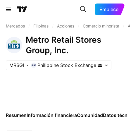
Empiece
Mercados
/
Filipinas
/
Acciones
/
Comercio minorista
/
A
Metro Retail Stores
Group, Inc.
MRSGI
Philippine Stock Exchange
Resumen
Información financiera
Comunidad
Datos técni