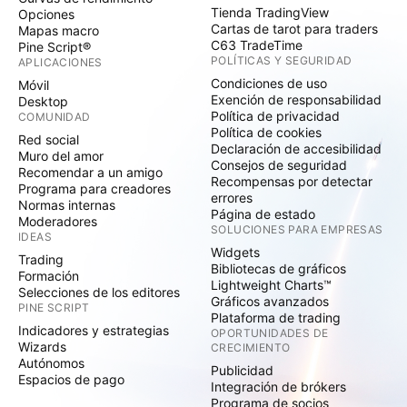
Tienda TradingView
Opciones
Cartas de tarot para traders
Mapas macro
C63 TradeTime
Pine Script®
POLÍTICAS Y SEGURIDAD
APLICACIONES
Condiciones de uso
Móvil
Exención de responsabilidad
Desktop
Política de privacidad
COMUNIDAD
Política de cookies
Red social
Declaración de accesibilidad
Muro del amor
Consejos de seguridad
Recomendar a un amigo
Recompensas por detectar
Programa para creadores
errores
Normas internas
Página de estado
Moderadores
SOLUCIONES PARA EMPRESAS
IDEAS
Widgets
Trading
Bibliotecas de gráficos
Formación
Lightweight Charts™
Selecciones de los editores
Gráficos avanzados
PINE SCRIPT
Plataforma de trading
Indicadores y estrategias
OPORTUNIDADES DE
Wizards
CRECIMIENTO
Autónomos
Publicidad
Espacios de pago
Integración de brókers
Programa de socios