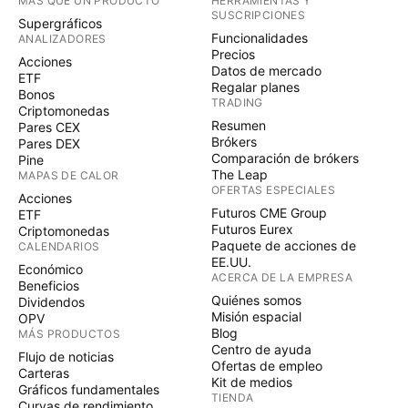
MÁS QUE UN PRODUCTO
HERRAMIENTAS Y
SUSCRIPCIONES
Supergráficos
Funcionalidades
ANALIZADORES
Precios
Acciones
Datos de mercado
ETF
Regalar planes
Bonos
TRADING
Criptomonedas
Resumen
Pares CEX
Brókers
Pares DEX
Comparación de brókers
Pine
The Leap
MAPAS DE CALOR
OFERTAS ESPECIALES
Acciones
Futuros CME Group
ETF
Futuros Eurex
Criptomonedas
Paquete de acciones de
CALENDARIOS
EE.UU.
Económico
ACERCA DE LA EMPRESA
Beneficios
Quiénes somos
Dividendos
Misión espacial
OPV
Blog
MÁS PRODUCTOS
Centro de ayuda
Flujo de noticias
Ofertas de empleo
Carteras
Kit de medios
Gráficos fundamentales
TIENDA
Curvas de rendimiento