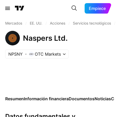
Empiece
Mercados
/
EE. UU.
/
Acciones
/
Servicios tecnológicos
/
Naspers Ltd.
NPSNY
OTC Markets
Resumen
Información financiera
Documentos
Noticias
Co
Datos fundamentales y