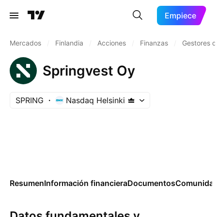
Empiece
Mercados
/
Finlandia
/
Acciones
/
Finanzas
/
Gestores d
Springvest Oy
SPRING
Nasdaq Helsinki
Resumen
Información financiera
Documentos
Comunida
Datos fundamentales y