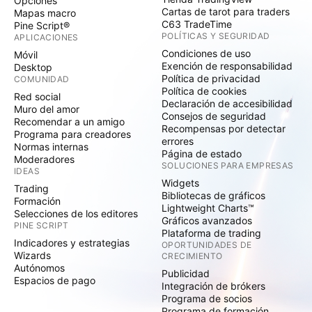
Opciones
Cartas de tarot para traders
Mapas macro
C63 TradeTime
Pine Script®
POLÍTICAS Y SEGURIDAD
APLICACIONES
Condiciones de uso
Móvil
Exención de responsabilidad
Desktop
Política de privacidad
COMUNIDAD
Política de cookies
Red social
Declaración de accesibilidad
Muro del amor
Consejos de seguridad
Recomendar a un amigo
Recompensas por detectar
Programa para creadores
errores
Normas internas
Página de estado
Moderadores
SOLUCIONES PARA EMPRESAS
IDEAS
Widgets
Trading
Bibliotecas de gráficos
Formación
Lightweight Charts™
Selecciones de los editores
Gráficos avanzados
PINE SCRIPT
Plataforma de trading
Indicadores y estrategias
OPORTUNIDADES DE
Wizards
CRECIMIENTO
Autónomos
Publicidad
Espacios de pago
Integración de brókers
Programa de socios
Programa de formación