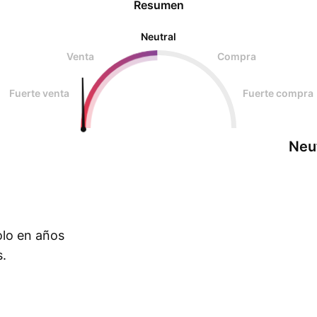
Resumen
Neutral
Venta
Compra
Fuerte venta
Fuerte compra
Neu
olo en años
s.