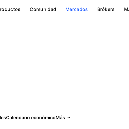
roductos
Comunidad
Mercados
Brókers
M
F
les
Calendario económico
Más