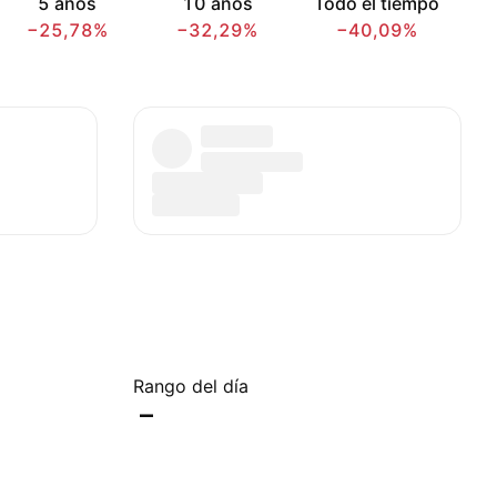
5 años
10 años
Todo el tiempo
−25,78%
−32,29%
−40,09%
Rango del día
–