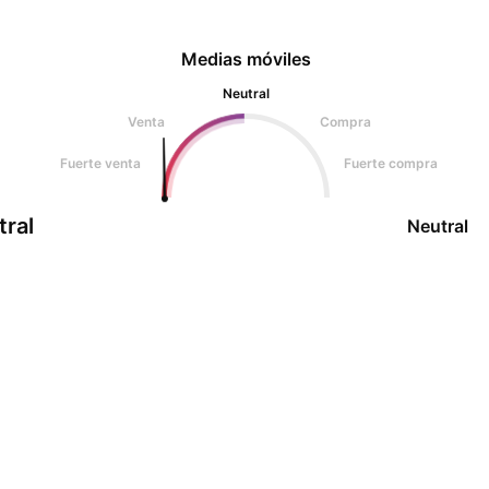
Medias móviles
Neutral
Venta
Compra
Fuerte venta
Fuerte compra
tral
Neutral