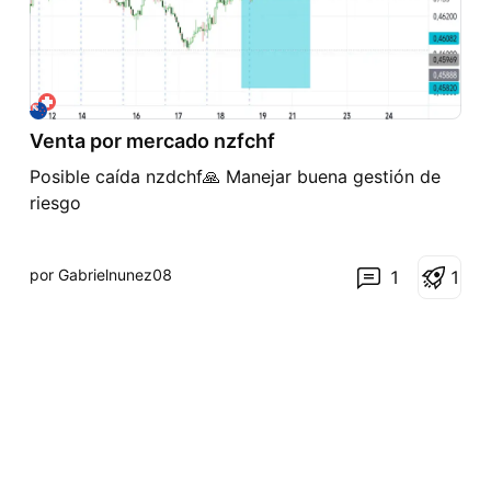
Venta por mercado nzfchf
Posible caída nzdchf🙏 Manejar buena gestión de
riesgo
por Gabrielnunez08
1
1