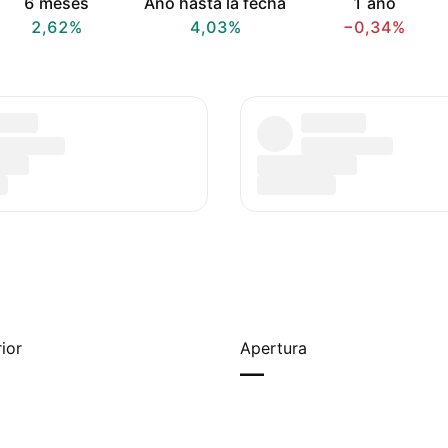
6 meses
Año hasta la fecha
1 año
2,62%
4,03%
−0,34%
ior
Apertura
—