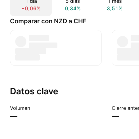
1 día
5 días
1 mes
−0,06%
0,34%
3,51%
Comparar con NZD a CHF
Datos clave
Volumen
Cierre anter
—
—