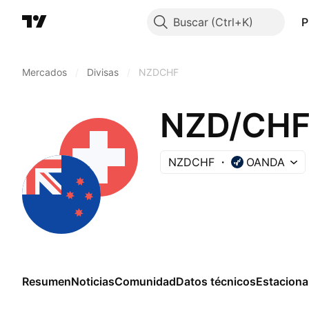
Buscar
P
Mercados
/
Divisas
/
NZDCHF
NZD/CH
NZDCHF
OANDA
Resumen
Noticias
Comunidad
Datos técnicos
Estaciona