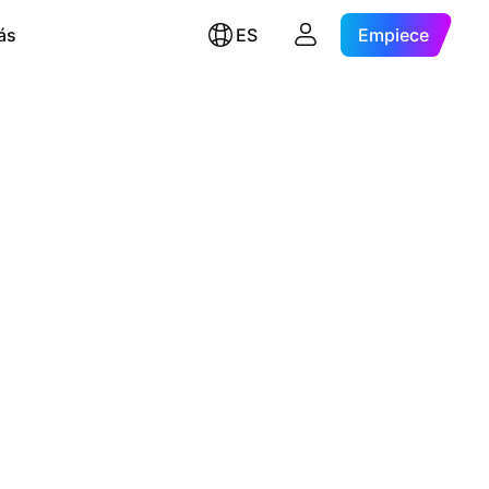
ás
ES
Empiece