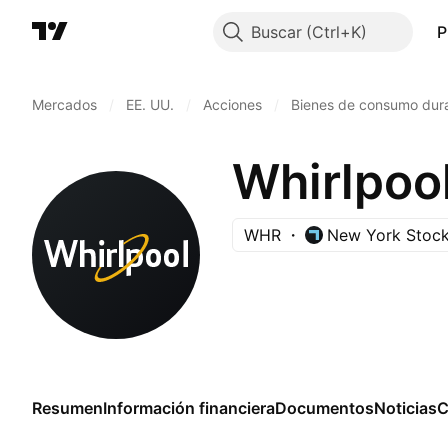
Buscar
P
Mercados
/
EE. UU.
/
Acciones
/
Bienes de consumo dur
Whirlpoo
WHR
New York Stoc
Resumen
Información financiera
Documentos
Noticias
C