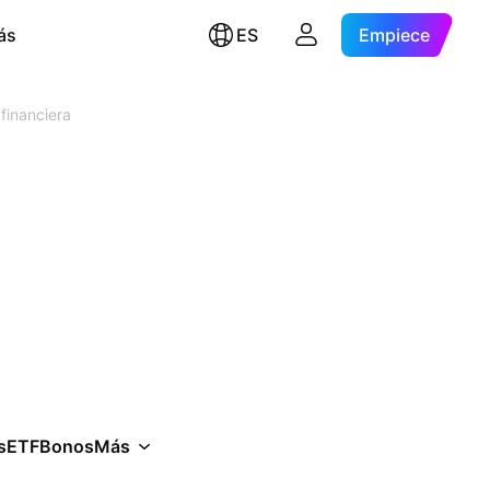
ás
ES
Empiece
financiera
s
ETF
Bonos
Más