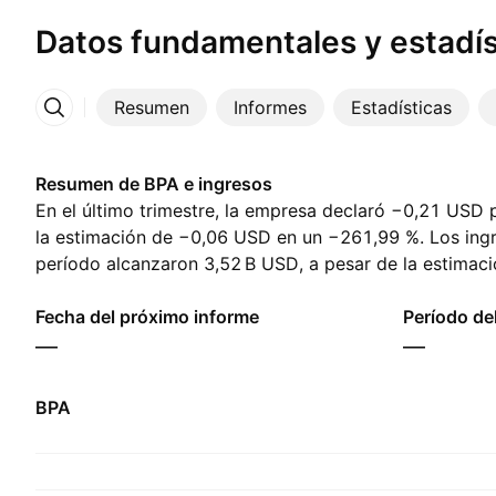
Datos fundamentales y estadís
Resumen
Informes
Estadísticas
Más
Resumen de BPA e ingresos
En el último trimestre, la empresa declaró −0,21 USD 
la estimación de −0,06 USD en un −261,99 %. Los ing
período alcanzaron ‪3,52 B‬ USD, a pesar de la estimaci
el próximo trimestre, los analistas esperan 1,10 USD 
y ‪3,98 B‬ USD en ingresos.
Fecha del próximo informe
Período de
—
—
BPA