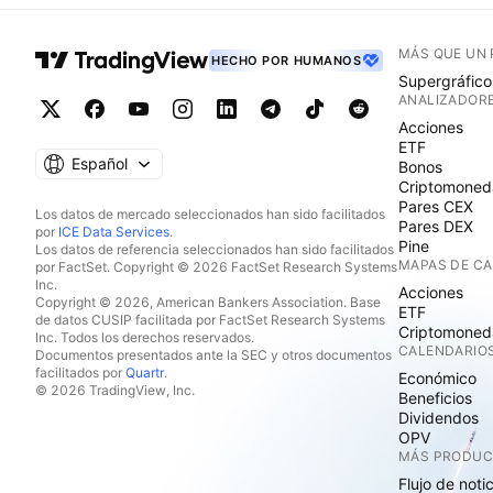
MÁS QUE UN
HECHO POR HUMANOS
Supergráfico
ANALIZADOR
Acciones
ETF
Español
Bonos
Criptomoned
Pares CEX
Los datos de mercado seleccionados han sido facilitados
Pares DEX
por
ICE Data Services
.
Pine
Los datos de referencia seleccionados han sido facilitados
MAPAS DE C
por FactSet. Copyright © 2026 FactSet Research Systems
Inc.
Acciones
Copyright © 2026, American Bankers Association. Base
ETF
de datos CUSIP facilitada por FactSet Research Systems
Criptomoned
Inc. Todos los derechos reservados.
CALENDARIO
Documentos presentados ante la SEC y otros documentos
facilitados por
Quartr
.
Económico
© 2026 TradingView, Inc.
Beneficios
Dividendos
OPV
MÁS PRODU
Flujo de noti