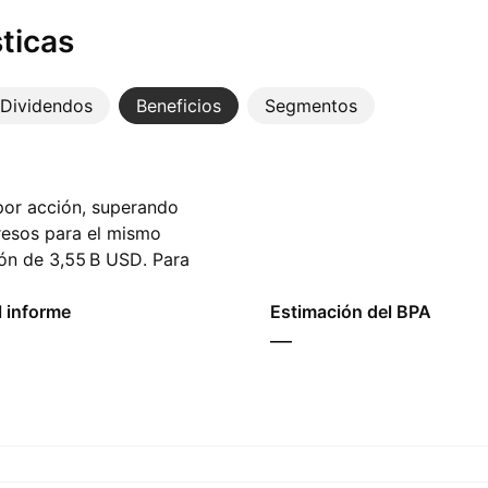
ticas
Dividendos
Beneficios
Segmentos
por acción, superando
resos para el mismo
ón de ‪3,55 B‬ USD. Para
en ganancias por acción
l informe
Estimación del BPA
—