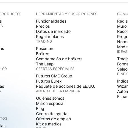
 PRODUCTO
HERRAMIENTAS Y SUSCRIPCIONES
COMU
s
Funcionalidades
Red s
ES
Precios
Muro 
Datos de mercado
Recom
Regalar planes
Progr
TRADING
Norma
Mode
as
Resumen
IDEAS
Brókers
Comparación de brókers
Tradi
The Leap
Forma
ALOR
OFERTAS ESPECIALES
Selec
PINE 
Futuros CME Group
Futuros Eurex
Indic
as
Paquete de acciones de EE.UU.
Wizar
S
ACERCA DE LA EMPRESA
Autó
Espac
Quiénes somos
Misión espacial
Blog
Centro de ayuda
CTOS
Ofertas de empleo
Kit de medios
cias