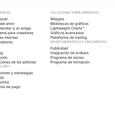
NIDAD
SOLUCIONES PARA EMPRESAS
ocial
Widgets
del amor
Bibliotecas de gráficos
endar a un amigo
Lightweight Charts™
ama para creadores
Gráficos avanzados
s internas
Plataforma de trading
radores
OPORTUNIDADES DE CRECIMIENTO
Publicidad
ng
Integración de brókers
ción
Programa de socios
ciones de los editores
Programa de formación
SCRIPT
adores y estrategias
ds
nomos
ios de pago