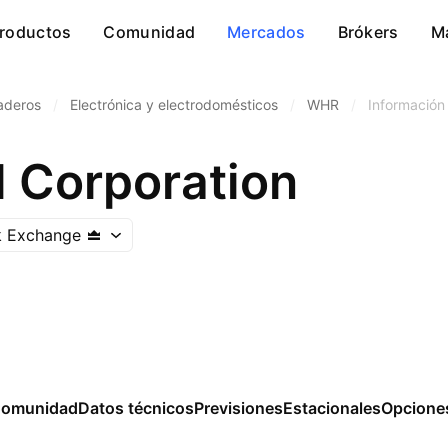
roductos
Comunidad
Mercados
Brókers
M
aderos
/
Electrónica y electrodomésticos
/
WHR
/
Información 
l Corporation
k Exchange
omunidad
Datos técnicos
Previsiones
Estacionales
Opcione